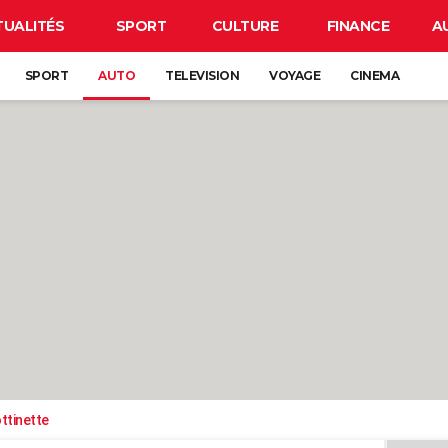
TUALITÉS
SPORT
CULTURE
FINANCE
A
SPORT
AUTO
TELEVISION
VOYAGE
CINEMA
ttinette