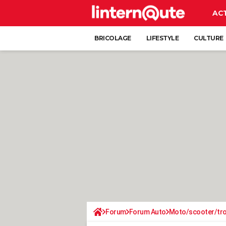
AC
BRICOLAGE
LIFESTYLE
CULTURE
Forum
Forum Auto
Moto/scooter/tro