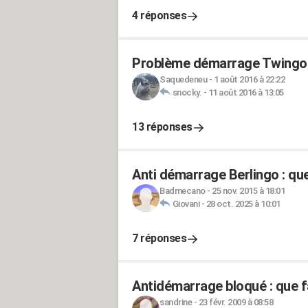
4 réponses
Problème démarrage Twingo 
Saquedeneu
-
1 août 2016 à 22:22
snocky.
-
11 août 2016 à 13:05
13 réponses
Anti démarrage Berlingo : que
Badmecano
-
25 nov. 2015 à 18:01
Giovani
-
28 oct. 2025 à 10:01
7 réponses
Antidémarrage bloqué : que f
sandrine
-
23 févr. 2009 à 08:58