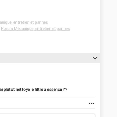
nique, entretien et pannes
-
Forum Mécanique, entretien et pannes
rai plutot nettoyé le filtre a essence ??