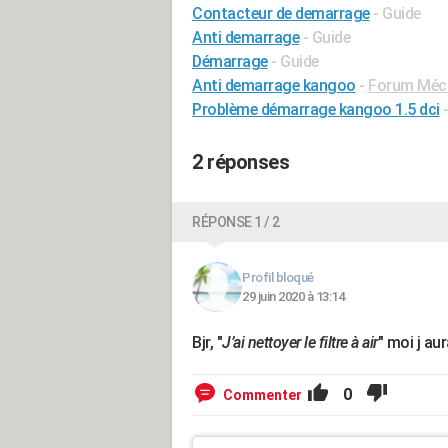
Contacteur de demarrage
- Guide
Anti demarrage
- Guide
Démarrage
- Guide
Anti demarrage kangoo
-
Forum Méca
Problème démarrage kangoo 1.5 dci
2 réponses
RÉPONSE 1 / 2
Profil bloqué
29 juin 2020 à 13:14
Bjr, "
J’ai nettoyer le filtre à air
" moi j au
0
Commenter