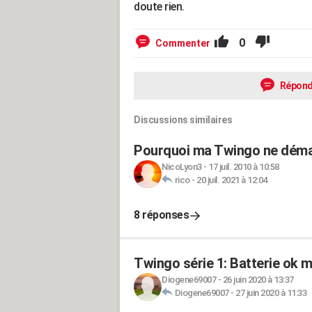
doute rien.
0
Commenter
Répond
Discussions similaires
Pourquoi ma Twingo ne démar
NicoLyon3
-
17 juil. 2010 à 10:58
rico
-
20 juil. 2021 à 12:04
8 réponses
Twingo série 1: Batterie ok m
Diogene69007
-
26 juin 2020 à 13:37
Diogene69007
-
27 juin 2020 à 11:33