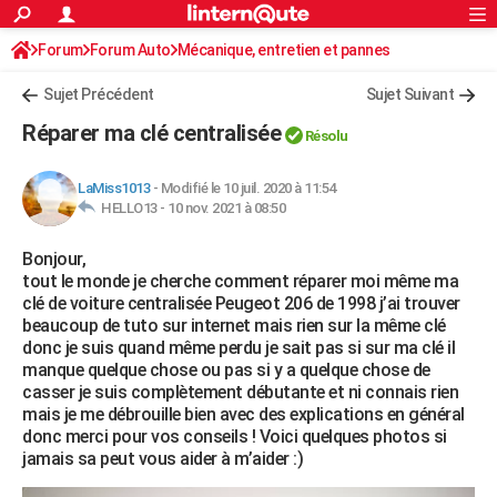
ACTUALITÉS
Forum
Forum Auto
Mécanique, entretien et pannes
Connexion
S'inscrire
Rechercher
Société
Education
Villes
Politique
Faits Divers
Monde
+
SPORT
Sujet Précédent
Sujet Suivant
Football
Cyclisme
Forum
Coupe du monde 2026
Tennis
Rugby
CULTURE
Réparer ma clé centralisée
Résolu
TNT
Cinéma
Musique
Programme TV
Streaming
Sorties cinéma
+
FINANCE
LaMiss1013
-
Modifié le 10 juil. 2020 à 11:54
Impôts
Immobilier
Banque
Crédit
Retraite
Epargne
Risques naturels par ville
Assurance
AUTO
HELLO13 -
10 nov. 2021 à 08:50
Réserver un essai
Berlines
Forum auto
Essais
Citadines
SUV
+
HIGH-TECH
Bonjour,
tout le monde je cherche comment réparer moi même ma
Meilleur smartphone
Ordinateurs
Guide high-tech
Mobiles
Internet
Jeux vidéo
+
BRICOLAGE
clé de voiture centralisée Peugeot 206 de 1998 j’ai trouver
beaucoup de tuto sur internet mais rien sur la même clé
Aménagement intérieur
Cuisine
Jardinage
+
Forum
Extérieur
Salle de bains
Rangement
WEEK-END
donc je suis quand même perdu je sait pas si sur ma clé il
manque quelque chose ou pas si y a quelque chose de
Escapades
Expositions
Week-end nature
Guides de France
Patrimoine
Musées
+
LIFESTYLE
casser je suis complètement débutante et ni connais rien
mais je me débrouille bien avec des explications en général
Bien-être
Mode
+
Art de vivre
Loisirs
Modes de vie
SANTE
donc merci pour vos conseils ! Voici quelques photos si
jamais sa peut vous aider à m’aider :)
Guide de la santé
Médicaments
+
Alimentation
Maladies
Sommeil
VOYAGE