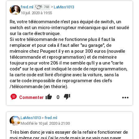
fred.ml
>
LaMiss1013
768
10 juil. 2020 à 19:55
Re, votre télécommande n'est pas équipé de switch, un
switch est un micro-interrupteur mécanique qui est soudé
sur la carte électronique.
Si votre télécommande ne fonctionne plus il faut la
remplacer et pour cela il faut aller "au garage", de
mémoire chez Peugeot il y en a pour 300 euros (nouvelle
télécommande et reprogrammation) et de mémoire
toujours pour votre 206 il me semble qu'il y a une "carte
code" sur le quel est indiqué le code de reprogrammation,
la carte code est livré d'origine avec la voiture, sans la
carte code impossible de reprogrammer des clefs
/télécommande (en théorie).
0
Commenter
LaMiss1013
>
fred.ml
Modifié le 10 juil. 2020 à 21:00
Très bien donc je vais essayer de la refaire fonctionner de
moi même car oui j’ai le code mais je ne vais pas payer