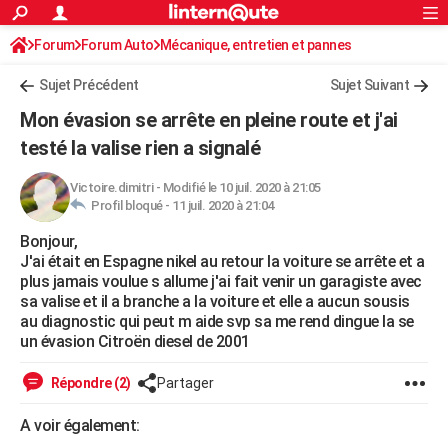
ACTUALITÉS
Forum
Forum Auto
Mécanique, entretien et pannes
Connexion
S'inscrire
Rechercher
Société
Education
Villes
Politique
Faits Divers
Monde
+
SPORT
Sujet Précédent
Sujet Suivant
Football
Cyclisme
Forum
Coupe du monde 2026
Tennis
Rugby
CULTURE
Mon évasion se arrête en pleine route et j'ai
TNT
Cinéma
Musique
Programme TV
Streaming
Sorties cinéma
+
testé la valise rien a signalé
FINANCE
Impôts
Immobilier
Banque
Crédit
Retraite
Epargne
Risques naturels par ville
Assurance
AUTO
Victoire.dimitri
-
Modifié le 10 juil. 2020 à 21:05
Profil bloqué -
11 juil. 2020 à 21:04
Réserver un essai
Berlines
Forum auto
Essais
Citadines
SUV
+
HIGH-TECH
Bonjour,
J'ai était en Espagne nikel au retour la voiture se arrête et a
Meilleur smartphone
Ordinateurs
Guide high-tech
Mobiles
Internet
Jeux vidéo
+
BRICOLAGE
plus jamais voulue s allume j'ai fait venir un garagiste avec
sa valise et il a branche a la voiture et elle a aucun sousis
Aménagement intérieur
Cuisine
Jardinage
+
Forum
Extérieur
Salle de bains
Rangement
WEEK-END
au diagnostic qui peut m aide svp sa me rend dingue la se
un évasion Citroën diesel de 2001
Escapades
Expositions
Week-end nature
Guides de France
Patrimoine
Musées
+
LIFESTYLE
Répondre (2)
Partager
Bien-être
Mode
+
Art de vivre
Loisirs
Modes de vie
SANTE
A voir également:
Guide de la santé
Médicaments
+
Alimentation
Maladies
Sommeil
VOYAGE