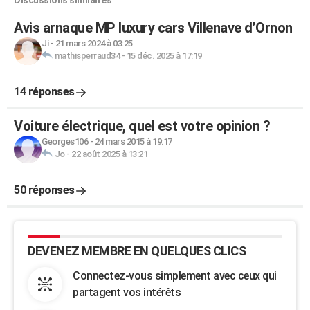
Discussions similaires
Avis arnaque MP luxury cars Villenave d’Ornon
Ji
-
21 mars 2024 à 03:25
mathisperraud34
-
15 déc. 2025 à 17:19
14 réponses
Voiture électrique, quel est votre opinion ?
Georges106
-
24 mars 2015 à 19:17
Jo
-
22 août 2025 à 13:21
50 réponses
DEVENEZ MEMBRE EN QUELQUES CLICS
Connectez-vous simplement avec ceux qui
partagent vos intérêts