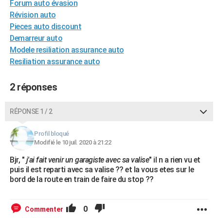
Forum auto évasion
City break
Voyage de noces
Climat
Destinations
Voyage nature
Forum
+
PHOTO
Révision auto
Pieces auto discount
GUIDES D'ACHAT
Demarreur auto
Modele resiliation assurance auto
BONS PLANS
Resiliation assurance auto
CARTE DE VOEUX
2 réponses
Carte Bonne année
Carte Pâques
Carte de Noël
Carte Saint-Valentin
Carte d'anniversaire
DICTIONNAIRE
Biographies
Expressions
Dictionnaire
Citations
Proverbes
PROGRAMME TV
RÉPONSE 1 / 2
COPAINS D'AVANT
Profil bloqué
Modifié le 10 juil. 2020 à 21:22
Se connecter
Collèges
Universités
Service militaire
S'inscrire
Lycées
Primaires
Entreprises
Avis de recherche
AVIS DE DÉCÈS
Bjr, "
j'ai fait venir un garagiste avec sa valise
" il n a rien vu et
puis il est reparti avec sa valise ?? et la vous etes sur le
FORUM
bord de la route en train de faire du stop ??
Lifestyle
Sport
Television
Cinema
Bricolage
Culture
Auto
Voyage
0
Commenter