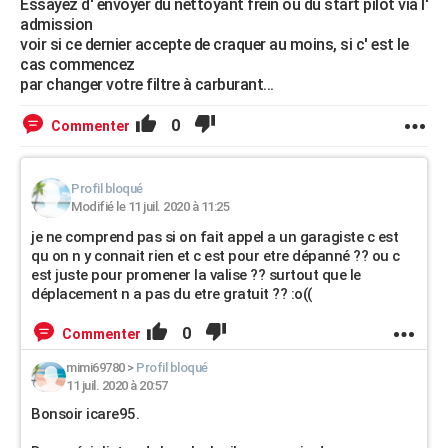
Essayez d' envoyer du nettoyant frein ou du start pilot via l'
admission
voir si ce dernier accepte de craquer au moins, si c' est le
cas commencez
par changer votre filtre à carburant...
0
Commenter
Profil bloqué
Modifié le 11 juil. 2020 à 11:25
je ne comprend pas si on fait appel a un garagiste c est
qu on n y connait rien et c est pour etre dépanné ?? ou c
est juste pour promener la valise ?? surtout que le
déplacement n a pas du etre gratuit ?? :o((
0
Commenter
mimi69780
>
Profil bloqué
11 juil. 2020 à 20:57
Bonsoir icare95.