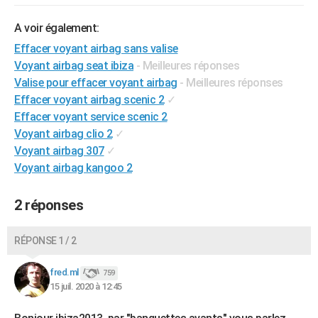
City break
Voyage de noces
Climat
Destinations
Voyage nature
Forum
+
PHOTO
A voir également:
GUIDES D'ACHAT
Effacer voyant airbag sans valise
Voyant airbag seat ibiza
- Meilleures réponses
BONS PLANS
Valise pour effacer voyant airbag
- Meilleures réponses
Effacer voyant airbag scenic 2
✓
CARTE DE VOEUX
Effacer voyant service scenic 2
Carte Bonne année
Carte Pâques
Carte de Noël
Carte Saint-Valentin
Carte d'anniversaire
DICTIONNAIRE
Voyant airbag clio 2
✓
Voyant airbag 307
✓
Biographies
Expressions
Dictionnaire
Citations
Proverbes
PROGRAMME TV
Voyant airbag kangoo 2
COPAINS D'AVANT
2 réponses
Se connecter
Collèges
Universités
Service militaire
S'inscrire
Lycées
Primaires
Entreprises
Avis de recherche
AVIS DE DÉCÈS
RÉPONSE 1 / 2
FORUM
Lifestyle
Sport
Television
Cinema
Bricolage
Culture
Auto
Voyage
fred.ml
759
15 juil. 2020 à 12:45