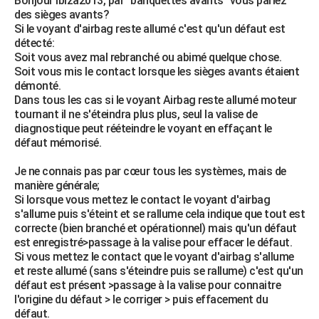
Bonjour ibiza2013, par "banquettes avants" vous parlez
des sièges avants?
Si le voyant d'airbag reste allumé c'est qu'un défaut est
détecté:
Soit vous avez mal rebranché ou abimé quelque chose.
Soit vous mis le contact lorsque les sièges avants étaient
démonté.
Dans tous les cas si le voyant Airbag reste allumé moteur
tournant il ne s'éteindra plus plus, seul la valise de
diagnostique peut rééteindre le voyant en effaçant le
défaut mémorisé.
Je ne connais pas par cœur tous les systèmes, mais de
manière générale;
Si lorsque vous mettez le contact le voyant d'airbag
s'allume puis s'éteint et se rallume cela indique que tout est
correcte (bien branché et opérationnel) mais qu'un défaut
est enregistré>passage à la valise pour effacer le défaut.
Si vous mettez le contact que le voyant d'airbag s'allume
et reste allumé (sans s'éteindre puis se rallume) c'est qu'un
défaut est présent >passage à la valise pour connaitre
l'origine du défaut > le corriger > puis effacement du
défaut.