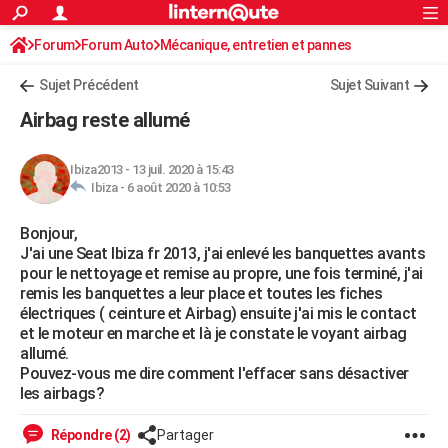
ACTUALITÉS
Forum
Forum Auto
Mécanique, entretien et pannes
Connexion
S'inscrire
Rechercher
Société
Education
Villes
Politique
Faits Divers
Monde
+
SPORT
Sujet Précédent
Sujet Suivant
Football
Cyclisme
Forum
Coupe du monde 2026
Tennis
Rugby
CULTURE
Airbag reste allumé
TNT
Cinéma
Musique
Programme TV
Streaming
Sorties cinéma
+
FINANCE
Ibiza2013
-
13 juil. 2020 à 15:43
Impôts
Immobilier
Banque
Crédit
Retraite
Epargne
Risques naturels par ville
Assurance
AUTO
Ibiza -
6 août 2020 à 10:53
Réserver un essai
Berlines
Forum auto
Essais
Citadines
SUV
+
HIGH-TECH
Bonjour,
J'ai une Seat Ibiza fr 2013, j'ai enlevé les banquettes avants
Meilleur smartphone
Ordinateurs
Guide high-tech
Mobiles
Internet
Jeux vidéo
+
BRICOLAGE
pour le nettoyage et remise au propre, une fois terminé, j'ai
remis les banquettes a leur place et toutes les fiches
Aménagement intérieur
Cuisine
Jardinage
+
Forum
Extérieur
Salle de bains
Rangement
WEEK-END
électriques ( ceinture et Airbag) ensuite j'ai mis le contact
et le moteur en marche et là je constate le voyant airbag
Escapades
Expositions
Week-end nature
Guides de France
Patrimoine
Musées
+
LIFESTYLE
allumé.
Pouvez-vous me dire comment l'effacer sans désactiver
Bien-être
Mode
+
Art de vivre
Loisirs
Modes de vie
SANTE
les airbags?
Guide de la santé
Médicaments
+
Alimentation
Maladies
Sommeil
VOYAGE
Répondre (2)
Partager