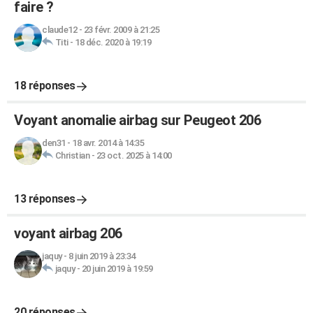
faire ?
claude12
-
23 févr. 2009 à 21:25
Titi
-
18 déc. 2020 à 19:19
18 réponses
Voyant anomalie airbag sur Peugeot 206
den31
-
18 avr. 2014 à 14:35
Christian
-
23 oct. 2025 à 14:00
13 réponses
voyant airbag 206
jaquy
-
8 juin 2019 à 23:34
jaquy
-
20 juin 2019 à 19:59
20 réponses