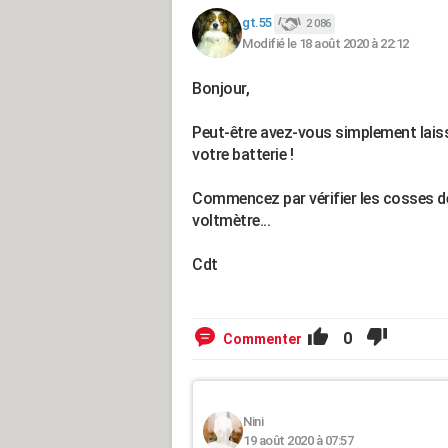
gt.55
2 086
Modifié le 18 août 2020 à 22:12
Bonjour,
Peut-être avez-vous simplement laissé
votre batterie !
Commencez par vérifier les cosses de 
voltmètre...
Cdt
0
Commenter
Nini
19 août 2020 à 07:57