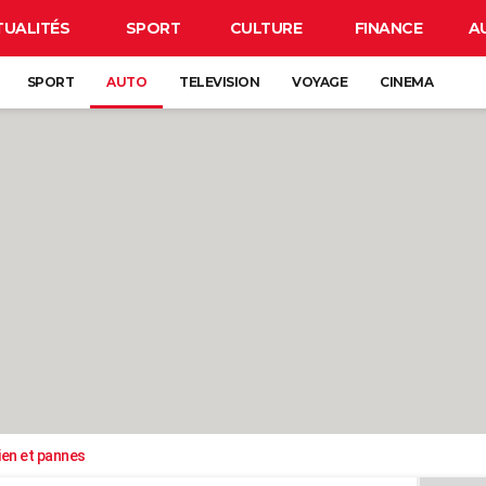
TUALITÉS
SPORT
CULTURE
FINANCE
A
SPORT
AUTO
TELEVISION
VOYAGE
CINEMA
ien et pannes