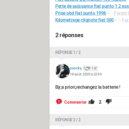
Perte de puissance fiat punto 1.2 es
Prise obd fiat punto 1996
✓
-
Forum M
Kilometrage clignote fiat 500
✓
-
For
2 réponses
RÉPONSE 1 / 2
snocky.
147
18 août 2020 à 22:59
Bjr,a priori,rechangez la batterie !
2
Commenter
RÉPONSE 2 / 2