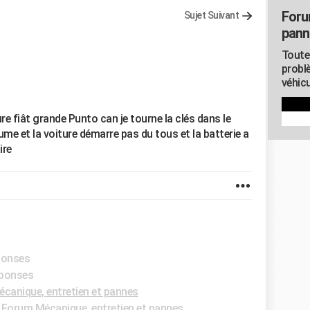
Foru
Sujet Suivant
pann
Toute
probl
véhicu
re fiât grande Punto can je tourne la clés dans le
lume et la voiture démarre pas du tous et la batterie a
ire
éponses
éponses
canique, entretien et pannes
-
Forum Mécanique, entretien et pannes