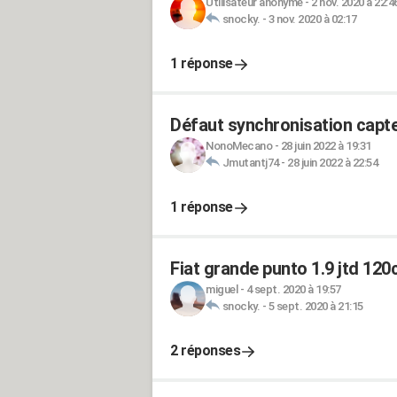
Utilisateur anonyme
-
2 nov. 2020 à 22:4
snocky.
-
3 nov. 2020 à 02:17
1 réponse
Défaut synchronisation capt
NonoMecano
-
28 juin 2022 à 19:31
Jmutantj74
-
28 juin 2022 à 22:54
1 réponse
Fiat grande punto 1.9 jtd 120c
miguel
-
4 sept. 2020 à 19:57
snocky.
-
5 sept. 2020 à 21:15
2 réponses