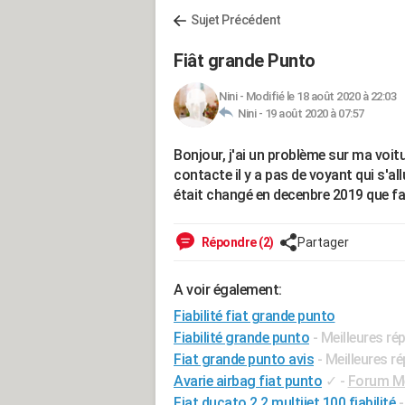
Sujet Précédent
Fiât grande Punto
Nini
-
Modifié le 18 août 2020 à 22:03
Nini -
19 août 2020 à 07:57
Bonjour, j'ai un problème sur ma voitu
contacte il y a pas de voyant qui s'al
était changé en decenbre 2019 que fa
Répondre (2)
Partager
A voir également:
Fiabilité fiat grande punto
Fiabilité grande punto
- Meilleures r
Fiat grande punto avis
- Meilleures r
Avarie airbag fiat punto
✓
-
Forum Mé
Fiat ducato 2.2 multijet 100 fiabilité