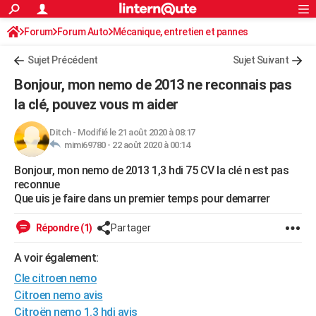
ACTUALITÉS
Forum
Forum Auto
Mécanique, entretien et pannes
Connexion
S'inscrire
Rechercher
Société
Education
Villes
Politique
Faits Divers
Monde
+
SPORT
Sujet Précédent
Sujet Suivant
Football
Cyclisme
Forum
Coupe du monde 2026
Tennis
Rugby
CULTURE
Bonjour, mon nemo de 2013 ne reconnais pas
TNT
Cinéma
Musique
Programme TV
Streaming
Sorties cinéma
+
la clé, pouvez vous m aider
FINANCE
Impôts
Immobilier
Banque
Crédit
Retraite
Epargne
Risques naturels par ville
Assurance
AUTO
Ditch
-
Modifié le 21 août 2020 à 08:17
mimi69780 -
22 août 2020 à 00:14
Réserver un essai
Berlines
Forum auto
Essais
Citadines
SUV
+
HIGH-TECH
Bonjour, mon nemo de 2013 1,3 hdi 75 CV la clé n est pas
reconnue
Meilleur smartphone
Ordinateurs
Guide high-tech
Mobiles
Internet
Jeux vidéo
+
BRICOLAGE
Que uis je faire dans un premier temps pour demarrer
Aménagement intérieur
Cuisine
Jardinage
+
Forum
Extérieur
Salle de bains
Rangement
WEEK-END
Répondre (1)
Partager
Escapades
Expositions
Week-end nature
Guides de France
Patrimoine
Musées
+
LIFESTYLE
A voir également:
Bien-être
Mode
+
Art de vivre
Loisirs
Modes de vie
SANTE
Cle citroen nemo
Citroen nemo avis
Guide de la santé
Médicaments
+
Alimentation
Maladies
Sommeil
VOYAGE
Citroën nemo 1.3 hdi avis