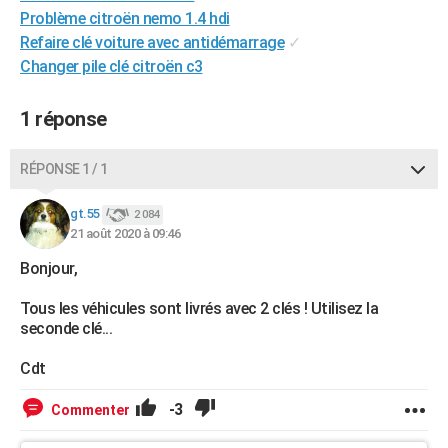
Problème citroën nemo 1.4 hdi
City break
Voyage de noces
Climat
Destinations
Voyage nature
Forum
+
PHOTO
Refaire clé voiture avec antidémarrage
✓
GUIDES D'ACHAT
Changer pile clé citroën c3
BONS PLANS
1 réponse
CARTE DE VOEUX
RÉPONSE 1 / 1
Carte Bonne année
Carte Pâques
Carte de Noël
Carte Saint-Valentin
Carte d'anniversaire
DICTIONNAIRE
gt.55
2 084
Biographies
Expressions
Dictionnaire
Citations
Proverbes
PROGRAMME TV
21 août 2020 à 09:46
COPAINS D'AVANT
Bonjour,
Se connecter
Collèges
Universités
Service militaire
S'inscrire
Lycées
Primaires
Entreprises
Avis de recherche
Tous les véhicules sont livrés avec 2 clés ! Utilisez la
AVIS DE DÉCÈS
seconde clé...
FORUM
Cdt
Lifestyle
Sport
Television
Cinema
Bricolage
Culture
Auto
Voyage
-3
Commenter