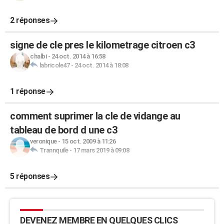
2 réponses
signe de cle pres le kilometrage citroen c3
chalbi
-
24 oct. 2014 à 16:58
labricole47
-
24 oct. 2014 à 18:08
1 réponse
comment suprimer la cle de vidange au
tableau de bord d une c3
veronique
-
15 oct. 2009 à 11:26
Trannquile
-
17 mars 2019 à 09:08
5 réponses
DEVENEZ MEMBRE EN QUELQUES CLICS