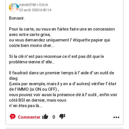
mimi69780
>
Ditch
22 août 2020 à 00:14
Bonsoir.
Pour la carte, ou vous en faites faire une en concession
avec votre carte grise,
ou vous demandez uniquement l' étiquette papier qui
coûte bien moins cher...
Si la clé n' est pas reconnue ce n' est pas dit que le
problème vienne d' elle...
Il faudrait dans un premier temps à l' aide d' un outil de
diag
(Lexia par exemple, mais il y en a d' autres) vérifier l' état
de l' IMMO (si ON ou OFF) ,
vous pouvez voir aussi la présence clé à l' outil , enfin voir
côté BSI en dernier, mais vous
n' en êtes pas là...
0
Commenter