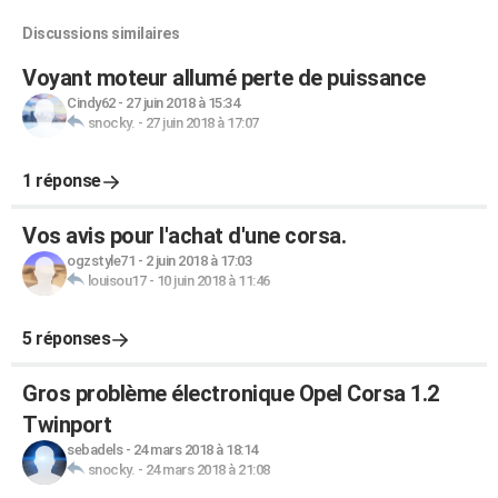
Discussions similaires
Voyant moteur allumé perte de puissance
Cindy62
-
27 juin 2018 à 15:34
snocky.
-
27 juin 2018 à 17:07
1 réponse
Vos avis pour l'achat d'une corsa.
ogzstyle71
-
2 juin 2018 à 17:03
louisou17
-
10 juin 2018 à 11:46
5 réponses
Gros problème électronique Opel Corsa 1.2
Twinport
sebadels
-
24 mars 2018 à 18:14
snocky.
-
24 mars 2018 à 21:08