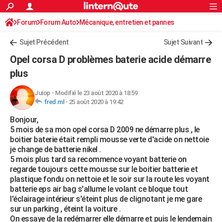
ACTUALITÉS
Forum
Forum Auto
Mécanique, entretien et pannes
Connexion
S'inscrire
Rechercher
Société
Education
Villes
Politique
Faits Divers
Monde
+
SPORT
Sujet Précédent
Sujet Suivant
Football
Cyclisme
Forum
Coupe du monde 2026
Tennis
Rugby
CULTURE
Opel corsa D problèmes baterie acide démarre
TNT
Cinéma
Musique
Programme TV
Streaming
Sorties cinéma
+
plus
FINANCE
Impôts
Immobilier
Banque
Crédit
Retraite
Epargne
Risques naturels par ville
Assurance
AUTO
Juiop
-
Modifié le 23 août 2020 à 18:59
fred.ml
-
25 août 2020 à 19:42
Réserver un essai
Berlines
Forum auto
Essais
Citadines
SUV
+
HIGH-TECH
Bonjour,
5 mois de sa mon opel corsa D 2009 ne démarre plus , le
Meilleur smartphone
Ordinateurs
Guide high-tech
Mobiles
Internet
Jeux vidéo
+
BRICOLAGE
boitier baterie était rempli mousse verte d'acide on nettoie
je change de batterie nikel .
Aménagement intérieur
Cuisine
Jardinage
+
Forum
Extérieur
Salle de bains
Rangement
WEEK-END
5 mois plus tard sa recommence voyant batterie on
regarde toujours cette mousse sur le boitier batterie et
Escapades
Expositions
Week-end nature
Guides de France
Patrimoine
Musées
+
LIFESTYLE
plastique fondu on nettoie et le soir sur la route les voyant
batterie eps air bag s'allume le volant ce bloque tout
Bien-être
Mode
+
Art de vivre
Loisirs
Modes de vie
SANTE
l'éclairage intérieur s'éteint plus de clignotant je me gare
sur un parking , éteint la voiture .
Guide de la santé
Médicaments
+
Alimentation
Maladies
Sommeil
VOYAGE
On essaye de la redémarrer elle démarre et puis le lendemain