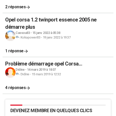
2 réponses
Opel corsa 1.2 twinport essence 2005 ne
démarre plus
Cassou83
-
15 janv. 2022 à 05:38
Kokapower83
-
19 janv. 2022 à 19:37
1 réponse
Problème démarrage opel Corsa...
Didine
-
14 mars 2019 à 18:07
Didine
-
15 mars 2019 à 12:32
4 réponses
DEVENEZ MEMBRE EN QUELQUES CLICS