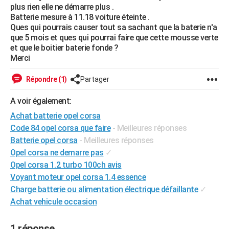
plus rien elle ne démarre plus .
City break
Voyage de noces
Climat
Destinations
Voyage nature
Forum
+
PHOTO
Batterie mesure à 11.18 voiture éteinte .
Ques qui pourrais causer tout sa sachant que la baterie n'a
GUIDES D'ACHAT
que 5 mois et ques qui pourrai faire que cette mousse verte
et que le boitier baterie fonde ?
BONS PLANS
Merci
CARTE DE VOEUX
Répondre (1)
Partager
Carte Bonne année
Carte Pâques
Carte de Noël
Carte Saint-Valentin
Carte d'anniversaire
DICTIONNAIRE
A voir également:
Biographies
Expressions
Dictionnaire
Citations
Proverbes
Achat batterie opel corsa
PROGRAMME TV
Code 84 opel corsa que faire
- Meilleures réponses
COPAINS D'AVANT
Batterie opel corsa
- Meilleures réponses
Opel corsa ne demarre pas
✓
Se connecter
Collèges
Universités
Service militaire
S'inscrire
Lycées
Primaires
Entreprises
Avis de recherche
AVIS DE DÉCÈS
Opel corsa 1.2 turbo 100ch avis
Voyant moteur opel corsa 1.4 essence
FORUM
Charge batterie ou alimentation électrique défaillante
✓
Lifestyle
Sport
Television
Cinema
Bricolage
Culture
Auto
Voyage
Achat vehicule occasion
1 réponse