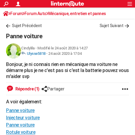
ACTUALITÉS
Forum
Forum Auto
Mécanique, entretien et pannes
Connexion
S'inscrire
Rechercher
Société
Education
Villes
Politique
Faits Divers
Monde
+
SPORT
Sujet Précédent
Sujet Suivant
Football
Cyclisme
Forum
Coupe du monde 2026
Tennis
Rugby
CULTURE
Panne voiture
TNT
Cinéma
Musique
Programme TV
Streaming
Sorties cinéma
+
FINANCE
Cindylila
-
Modifié le 24 août 2020 à 14:27
Ulysse5818
-
24 août 2020 à 17:04
Impôts
Immobilier
Banque
Crédit
Retraite
Epargne
Risques naturels par ville
Assurance
AUTO
Bonjour, je ni connais rien en mécanique ma voiture ne
Réserver un essai
Berlines
Forum auto
Essais
Citadines
SUV
+
HIGH-TECH
démarre plus je ne c'est pas si c'est la batterie pouvez vous
m'aider svp
Meilleur smartphone
Ordinateurs
Guide high-tech
Mobiles
Internet
Jeux vidéo
+
BRICOLAGE
Répondre (1)
Partager
Aménagement intérieur
Cuisine
Jardinage
+
Forum
Extérieur
Salle de bains
Rangement
WEEK-END
A voir également:
Escapades
Expositions
Week-end nature
Guides de France
Patrimoine
Musées
+
LIFESTYLE
Panne voiture
Bien-être
Mode
+
Art de vivre
Loisirs
Modes de vie
Injecteur voiture
SANTE
Panne voiture
Guide de la santé
Médicaments
+
Alimentation
Maladies
Sommeil
VOYAGE
Rotule voiture