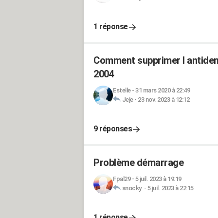
1 réponse
Comment supprimer l antidema
2004
Estelle
-
31 mars 2020 à 22:49
Jeje
-
23 nov. 2023 à 12:12
9 réponses
Problème démarrage
Fpal29
-
5 juil. 2023 à 19:19
snocky.
-
5 juil. 2023 à 22:15
1 réponse