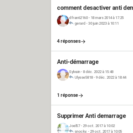
comment desactiver anti dem
dfran62160
-
18 mars 2014 à 17:25
gerard
-
30 juin 2023 à 10:11
4 réponses
Anti-démarrage
Sylvain
-
8 déc. 2022 à 15:48
Ulysse5818
-
9 déc. 2022 à 18:44
1 réponse
Supprimer Anti demarrage
Joel57
-
29 oct. 2017 à 10:02
snocky.
-
29 oct. 2017 à 10:05