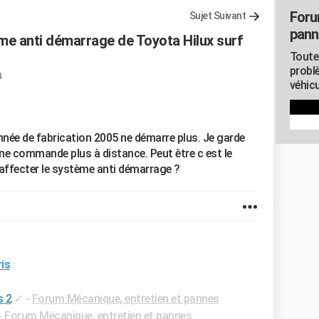
Foru
Sujet Suivant
pann
e anti démarrage de Toyota Hilux surf
Toute
probl
4
véhicu
nnée de fabrication 2005 ne démarre plus. Je garde
) ne commande plus à distance. Peut être c est le
 affecter le système anti démarrage ?
is
s 2
✓
-
Forum Mécanique, entretien et pannes
-
Forum Mécanique, entretien et pannes