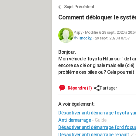
Sujet Précédent
Comment débloquer le systèm
Papy
-
Modifié le 28 sept. 2020 à 20:5
snocky.
-
29 sept. 2020 à 07:57
Bonjour,
Mon véhicule Toyota Hilux surf de l a
encore sa clé originale mais elle (clé
problème des piles ou? Cela pourrait
Répondre (1)
Partager
A voir également:
Désactiver anti démarrage toyota yar
Anti demarrage
- Guide
Désactiver anti démarrage ford focu
Désactiver anti démarrage renault
✓