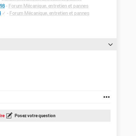
998
-
Forum Mécanique, entretien et pannes
4
✓
-
Forum Mécanique, entretien et pannes
re
Posez votre question