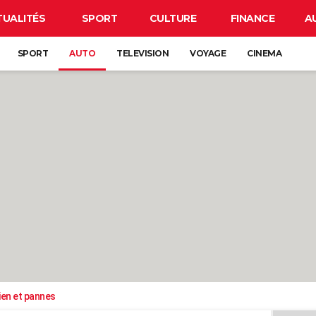
TUALITÉS
SPORT
CULTURE
FINANCE
A
SPORT
AUTO
TELEVISION
VOYAGE
CINEMA
ien et pannes