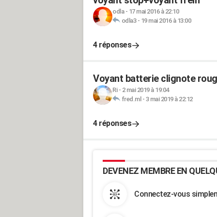
voyant stop+voyant frein
odla
-
17 mai 2016 à 22:10
odla3
-
19 mai 2016 à 13:00
4 réponses
Voyant batterie clignote rou
Ri
-
2 mai 2019 à 19:04
fred.ml
-
3 mai 2019 à 22:12
4 réponses
DEVENEZ MEMBRE EN QUELQ
Connectez-vous simpleme