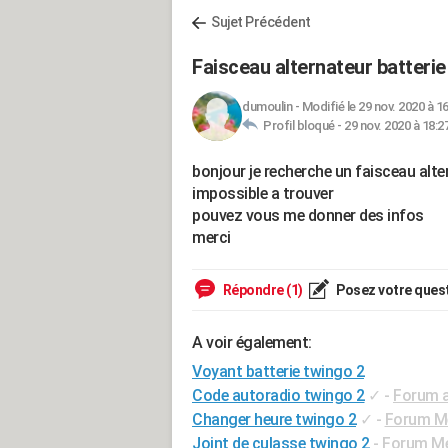
Sujet Précédent
Faisceau alternateur batteri
dumoulin
-
Modifié le 29 nov. 2020 à 1
Profil bloqué -
29 nov. 2020 à 18:2
bonjour je recherche un faisceau alt
impossible a trouver
pouvez vous me donner des infos
merci
Répondre (1)
Posez votre ques
A voir également:
Voyant batterie twingo 2
Code autoradio twingo 2
✓
-
Forum a
Changer heure twingo 2
✓
-
Forum Mé
Joint de culasse twingo 2
-
Forum Méc