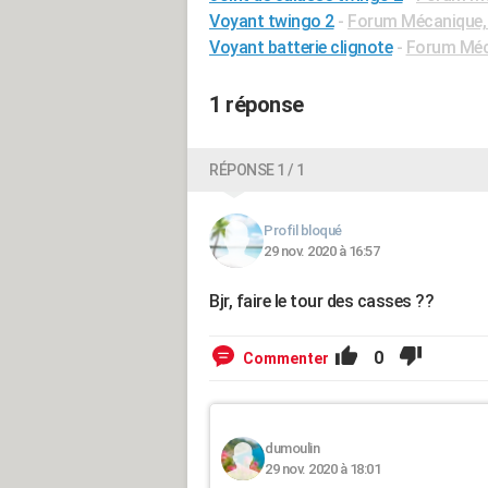
Voyant twingo 2
-
Forum Mécanique, 
Voyant batterie clignote
-
Forum Méca
1 réponse
RÉPONSE 1 / 1
Profil bloqué
29 nov. 2020 à 16:57
Bjr, faire le tour des casses ??
0
Commenter
dumoulin
29 nov. 2020 à 18:01