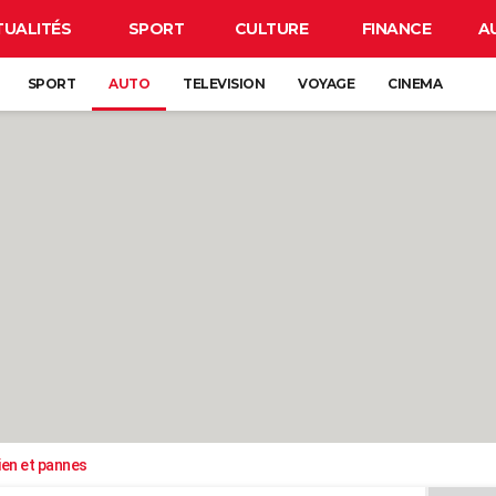
TUALITÉS
SPORT
CULTURE
FINANCE
A
SPORT
AUTO
TELEVISION
VOYAGE
CINEMA
ien et pannes