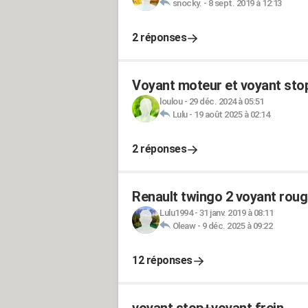
snocky.
-
8 sept. 2019 à 12:13
2 réponses
Voyant moteur et voyant sto
loulou
-
29 déc. 2024 à 05:51
Lulu
-
19 août 2025 à 02:14
2 réponses
Renault twingo 2 voyant roug
Lulu1994
-
31 janv. 2019 à 08:11
Oleaw
-
9 déc. 2025 à 09:22
12 réponses