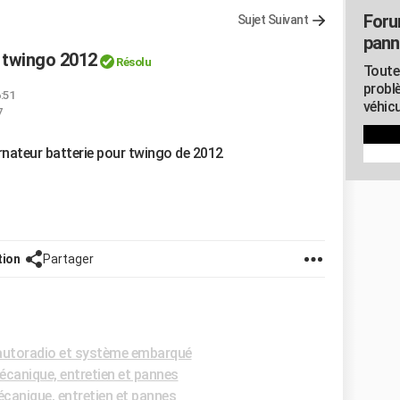
Foru
Sujet Suivant
pann
e twingo 2012
Résolu
Toute
probl
6:51
véhicu
7
ernateur batterie pour twingo de 2012
tion
Partager
utoradio et système embarqué
canique, entretien et pannes
anique, entretien et pannes