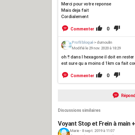
Merci pour votre reponse
Mais deja fait
Cordialement
0
Commenter
Profil bloqué
>
dumoulin
Modifié le 29 nov. 2020 à 18:29
oh !! dans l hexagone il doit en rest
est sure qu a moins d 1km ca fait cou
0
Commenter
Répond
Discussions similaires
Voyant Stop et Frein à main +
Marie
-
8 sept. 2019 à 11:07