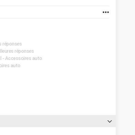
es réponses
illeures réponses
il - Accessoires auto
oires auto