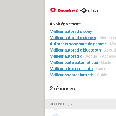
Répondre (2)
Partager
A voir également:
Meilleur autoradio sony
Meilleur autoradio pioneer
- Meilleur
Autoradio sony haut de gamme
- Me
Meilleur autoradio bluetooth
- Accue
Meilleur autoradio
- Accueil - Access
Meilleur boite automatique
- Guide
Meilleur site pièces auto
- Guide
Meilleur booster batterie
- Guide
2 réponses
RÉPONSE 1 / 2