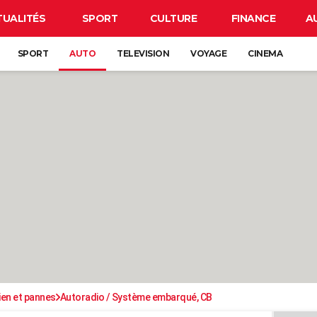
TUALITÉS
SPORT
CULTURE
FINANCE
A
SPORT
AUTO
TELEVISION
VOYAGE
CINEMA
ien et pannes
Autoradio / Système embarqué, CB