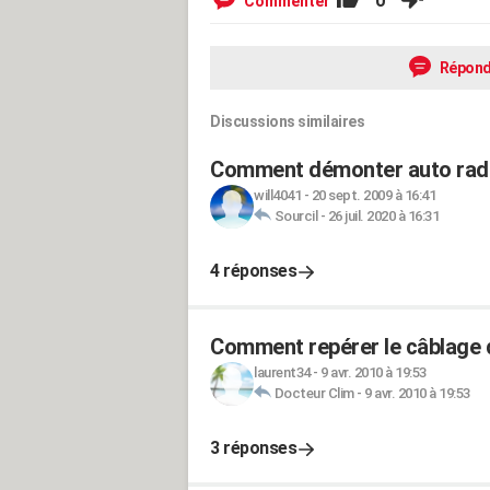
0
Commenter
Répond
Discussions similaires
Comment démonter auto radi
will4041
-
20 sept. 2009 à 16:41
Sourcil
-
26 juil. 2020 à 16:31
4 réponses
Comment repérer le câblage 
laurent34
-
9 avr. 2010 à 19:53
Docteur Clim
-
9 avr. 2010 à 19:53
3 réponses