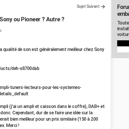
Foru
Sujet Suivant
emb
 Sony ou Pioneer ? Autre ?
Toute
instal
6
voitu
 la qualité de son est généralement meilleur chez Sony
oducts/deh-x8700dab
ampli-tuners-lecteurs-pour-les-systemes-
tails_default
ampli (j'ai un ampli et caisson dans le coffre), DAB+ et
donc. Cependant, dur de se faire une idée sur la
rait bien meilleur pour un prix similaire (150 à 200
x. Merci !