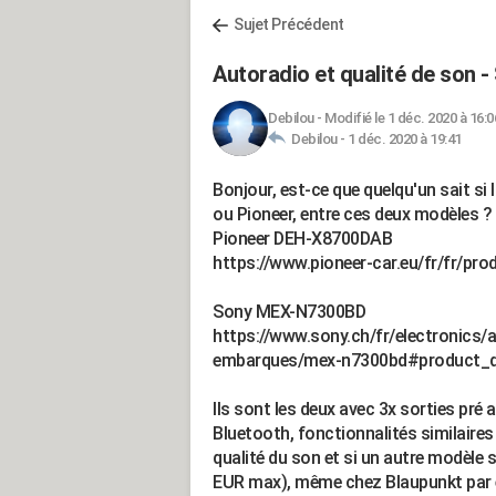
Sujet Précédent
Autoradio et qualité de son -
Debilou
-
Modifié le 1 déc. 2020 à 16:0
Debilou -
1 déc. 2020 à 19:41
Bonjour, est-ce que quelqu'un sait si
ou Pioneer, entre ces deux modèles ?
Pioneer DEH-X8700DAB
https://www.pioneer-car.eu/fr/fr/pr
Sony MEX-N7300BD
https://www.sony.ch/fr/electronics/
embarques/mex-n7300bd#product_de
Ils sont les deux avec 3x sorties pré 
Bluetooth, fonctionnalités similaires 
qualité du son et si un autre modèle se
EUR max), même chez Blaupunkt par e