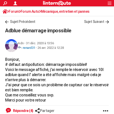
ACTUALITÉS
Forum
Forum Auto
Mécanique, entretien et pannes
Connexion
S'inscrire
Rechercher
Société
Education
Villes
Politique
Faits Divers
Monde
+
SPORT
Sujet Précédent
Sujet Suivant
Football
Cyclisme
Forum
Coupe du monde 2026
Tennis
Rugby
CULTURE
Adblue démarrage impossible
TNT
Cinéma
Musique
Programme TV
Streaming
Sorties cinéma
+
FINANCE
Adn
-
31 déc. 2020 à 13:56
Impôts
Immobilier
Banque
Crédit
Retraite
Epargne
Risques naturels par ville
Assurance
AUTO
renard31
-
26 avr. 2022 à 12:28
Réserver un essai
Berlines
Forum auto
Essais
Citadines
SUV
+
HIGH-TECH
Bonjour,
# défaut antipollution: démarrage impossible#
Meilleur smartphone
Ordinateurs
Guide high-tech
Mobiles
Internet
Jeux vidéo
+
BRICOLAGE
Voici le message affiché, j'ai remplie le réservoir avec 10l
adblue quand l' alerte a été affichée mais malgré cela je
Aménagement intérieur
Cuisine
Jardinage
+
Forum
Extérieur
Salle de bains
Rangement
WEEK-END
n'arrive plus à démarrer.
J'ai peur que ce sois un problème de capteur car le réservoir
Escapades
Expositions
Week-end nature
Guides de France
Patrimoine
Musées
+
LIFESTYLE
est bien remplie.
Que me conseillez vous svp.
Bien-être
Mode
+
Art de vivre
Loisirs
Modes de vie
SANTE
Merci pour votre retour
Guide de la santé
Médicaments
+
Alimentation
Maladies
Sommeil
VOYAGE
Répondre (4)
Partager