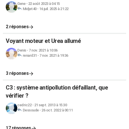
Gene
-
22 août 2023 à 04:15
Midjet40
-
16 juil. 2025 à 21:22
2 réponses
Voyant moteur et Urea allumé
Denis
-
7 nov. 2021 à 10:06
renard31
-
7 nov. 2021 à 19:36
3 réponses
C3 : système antipollution défaillant, que
vérifier ?
cedric22
-
21 sept. 2013 à 15:30
Dessoude
-
26 oct. 2022 à 00:11
17 réponses