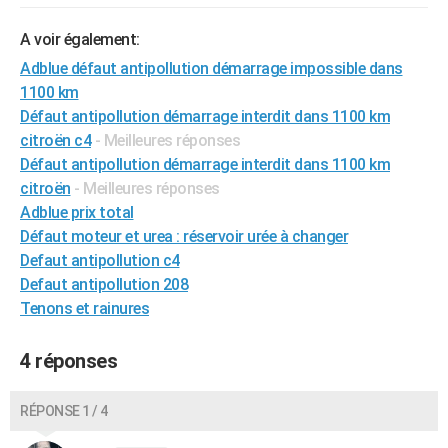
City break
Voyage de noces
Climat
Destinations
Voyage nature
Forum
+
PHOTO
A voir également:
GUIDES D'ACHAT
Adblue défaut antipollution démarrage impossible dans
1100 km
BONS PLANS
Défaut antipollution démarrage interdit dans 1100 km
citroën c4
- Meilleures réponses
CARTE DE VOEUX
Défaut antipollution démarrage interdit dans 1100 km
Carte Bonne année
Carte Pâques
Carte de Noël
Carte Saint-Valentin
Carte d'anniversaire
DICTIONNAIRE
citroën
- Meilleures réponses
Adblue prix total
Biographies
Expressions
Dictionnaire
Citations
Proverbes
PROGRAMME TV
Défaut moteur et urea : réservoir urée à changer
Defaut antipollution c4
COPAINS D'AVANT
Defaut antipollution 208
Se connecter
Collèges
Universités
Service militaire
S'inscrire
Lycées
Primaires
Entreprises
Avis de recherche
Tenons et rainures
AVIS DE DÉCÈS
FORUM
4 réponses
Lifestyle
Sport
Television
Cinema
Bricolage
Culture
Auto
Voyage
RÉPONSE 1 / 4