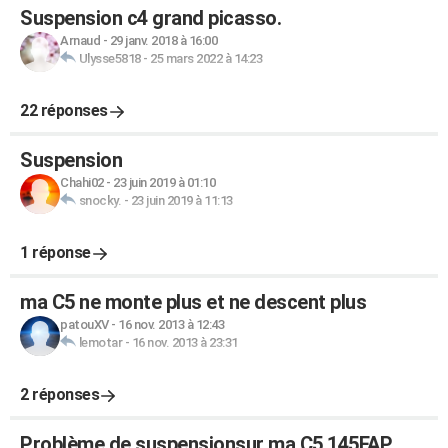
Suspension c4 grand picasso.
Arnaud
-
29 janv. 2018 à 16:00
Ulysse5818
-
25 mars 2022 à 14:23
22 réponses
Suspension
Chahi02
-
23 juin 2019 à 01:10
snocky.
-
23 juin 2019 à 11:13
1 réponse
ma C5 ne monte plus et ne descent plus
patouXV
-
16 nov. 2013 à 12:43
lemotar
-
16 nov. 2013 à 23:31
2 réponses
Problème de suspensionsur ma C5 145FAP