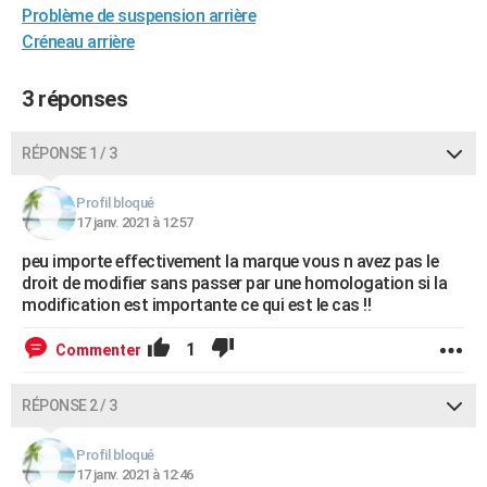
Problème de suspension arrière
City break
Voyage de noces
Climat
Destinations
Voyage nature
Forum
+
PHOTO
Créneau arrière
GUIDES D'ACHAT
3 réponses
BONS PLANS
RÉPONSE 1 / 3
CARTE DE VOEUX
Carte Bonne année
Carte Pâques
Carte de Noël
Carte Saint-Valentin
Carte d'anniversaire
DICTIONNAIRE
Profil bloqué
17 janv. 2021 à 12:57
Biographies
Expressions
Dictionnaire
Citations
Proverbes
PROGRAMME TV
peu importe effectivement la marque vous n avez pas le
droit de modifier sans passer par une homologation si la
COPAINS D'AVANT
modification est importante ce qui est le cas !!
Se connecter
Collèges
Universités
Service militaire
S'inscrire
Lycées
Primaires
Entreprises
Avis de recherche
AVIS DE DÉCÈS
1
Commenter
FORUM
RÉPONSE 2 / 3
Lifestyle
Sport
Television
Cinema
Bricolage
Culture
Auto
Voyage
Profil bloqué
17 janv. 2021 à 12:46