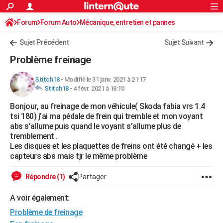
ACTUALITÉS
Forum
Forum Auto
Mécanique, entretien et pannes
Connexion
S'inscrire
Rechercher
Société
Education
Villes
Politique
Faits Divers
Monde
+
SPORT
Sujet Précédent
Sujet Suivant
Football
Cyclisme
Forum
Coupe du monde 2026
Tennis
Rugby
CULTURE
Problème freinage
TNT
Cinéma
Musique
Programme TV
Streaming
Sorties cinéma
+
FINANCE
Stitch18
-
Modifié le 31 janv. 2021 à 21:17
Stitch18
-
4 févr. 2021 à 18:10
Impôts
Immobilier
Banque
Crédit
Retraite
Epargne
Risques naturels par ville
Assurance
AUTO
Bonjour, au freinage de mon véhicule( Skoda fabia vrs 1.4
Réserver un essai
Berlines
Forum auto
Essais
Citadines
SUV
+
HIGH-TECH
tsi 180) j’ai ma pédale de frein qui tremble et mon voyant
abs s’allume puis quand le voyant s’allume plus de
Meilleur smartphone
Ordinateurs
Guide high-tech
Mobiles
Internet
Jeux vidéo
+
BRICOLAGE
tremblement .
Les disques et les plaquettes de freins ont été changé + les
Aménagement intérieur
Cuisine
Jardinage
+
Forum
Extérieur
Salle de bains
Rangement
WEEK-END
capteurs abs mais tjr le même problème
Escapades
Expositions
Week-end nature
Guides de France
Patrimoine
Musées
+
LIFESTYLE
Répondre (1)
Partager
Bien-être
Mode
+
Art de vivre
Loisirs
Modes de vie
SANTE
A voir également:
Problème de freinage
Guide de la santé
Médicaments
+
Alimentation
Maladies
Sommeil
VOYAGE