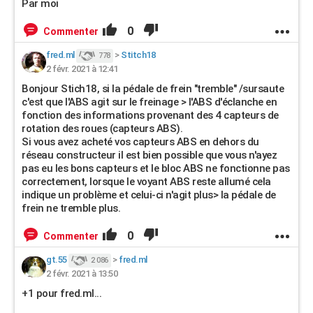
Par moi
0
Commenter
fred.ml
>
Stitch18
778
2 févr. 2021 à 12:41
Bonjour Stich18, si la pédale de frein "tremble" /sursaute
c'est que l'ABS agit sur le freinage > l'ABS d'éclanche en
fonction des informations provenant des 4 capteurs de
rotation des roues (capteurs ABS).
Si vous avez acheté vos capteurs ABS en dehors du
réseau constructeur il est bien possible que vous n'ayez
pas eu les bons capteurs et le bloc ABS ne fonctionne pas
correctement, lorsque le voyant ABS reste allumé cela
indique un problème et celui-ci n'agit plus> la pédale de
frein ne tremble plus.
0
Commenter
gt.55
>
fred.ml
2 086
2 févr. 2021 à 13:50
+1 pour fred.ml...