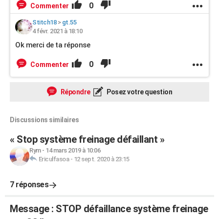
0
Commenter
Stitch18
>
gt.55
4 févr. 2021 à 18:10
Ok merci de ta réponse
0
Commenter
Répondre
Posez votre question
Discussions similaires
« Stop système freinage défaillant »
Rym
-
14 mars 2019 à 10:06
Ericulfasoa
-
12 sept. 2020 à 23:15
7 réponses
Message : STOP défaillance système freinage