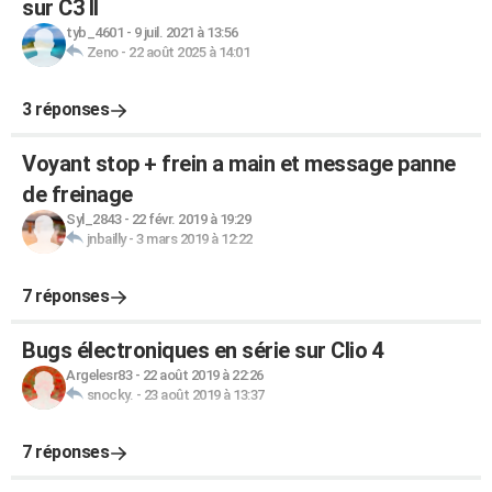
sur C3 II
tyb_4601
-
9 juil. 2021 à 13:56
Zeno
-
22 août 2025 à 14:01
3 réponses
Voyant stop + frein a main et message panne
de freinage
Syl_2843
-
22 févr. 2019 à 19:29
jnbailly
-
3 mars 2019 à 12:22
7 réponses
Bugs électroniques en série sur Clio 4
Argelesr83
-
22 août 2019 à 22:26
snocky.
-
23 août 2019 à 13:37
7 réponses