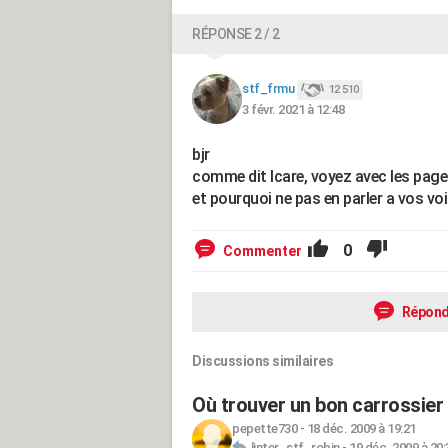
RÉPONSE 2 / 2
stf_frmu
12 510
3 févr. 2021 à 12:48
bjr
comme dit Icare, voyez avec les page
et pourquoi ne pas en parler a vos vo
0
Commenter
Répond
Discussions similaires
Où trouver un bon carrossier 
pepette730
-
18 déc. 2009 à 19:21
linter_stf_robin
-
19 déc. 2009 à 20: