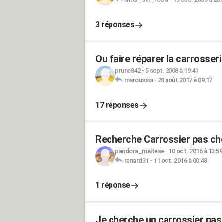
3 réponses
Ou faire réparer la carrosser
prune842
-
5 sept. 2008 à 19:41
maroussia
-
28 août 2017 à 09:17
17 réponses
Recherche Carrossier pas che
pandora_maltese
-
10 oct. 2016 à 13:59
renard31
-
11 oct. 2016 à 00:48
1 réponse
Je cherche un carrossier pas