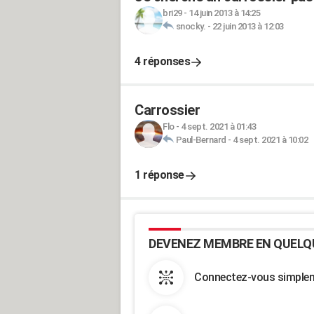
bri29
-
14 juin 2013 à 14:25
snocky.
-
22 juin 2013 à 12:03
4 réponses
Carrossier
Flo
-
4 sept. 2021 à 01:43
Paul-Bernard
-
4 sept. 2021 à 10:02
1 réponse
DEVENEZ MEMBRE EN QUELQ
Connectez-vous simpleme