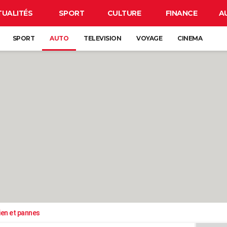
TUALITÉS
SPORT
CULTURE
FINANCE
A
SPORT
AUTO
TELEVISION
VOYAGE
CINEMA
ien et pannes