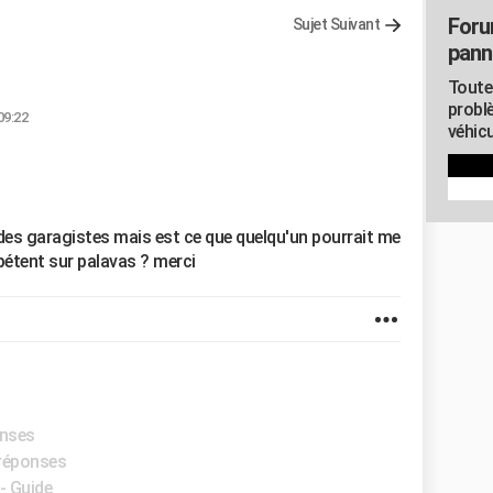
Foru
Sujet Suivant
pann
Toute
probl
09:22
véhicu
 des garagistes mais est ce que quelqu'un pourrait me
pétent sur palavas ? merci
onses
 réponses
- Guide