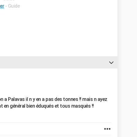
er
- Guide
on a Palavas il n y en a pas des tonnes !! mais n ayez
nt en général bien éduqués et tous masqués !!