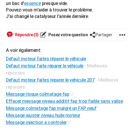
un bac d'
essence
presque vide.
City break
Voyage de noces
Climat
Destinations
Voyage nature
Forum
+
PHOTO
Pouvez-vous m'aider à trouver le problème.
J'ai changé le catalyseur l'année dernière.
GUIDES D'ACHAT
BONS PLANS
Répondre (3)
Posez votre question
Partager
CARTE DE VOEUX
A voir également:
Carte Bonne année
Carte Pâques
Carte de Noël
Carte Saint-Valentin
Carte d'anniversaire
DICTIONNAIRE
Défaut moteur faites réparer le véhicule
Biographies
Expressions
Dictionnaire
Citations
Proverbes
Defaut moteur faite réparer le véhicule
- Meilleures
PROGRAMME TV
réponses
COPAINS D'AVANT
Defaut moteur faites reparer le vehicule 207
- Meilleures
réponses
Se connecter
Collèges
Universités
Service militaire
S'inscrire
Lycées
Primaires
Entreprises
Avis de recherche
AVIS DE DÉCÈS
Message risque colmatage fap
✓
Effacer message niveau additif fap trop faible sans valise
FORUM
Message colmatage fap malgré un FAP neuf
Lifestyle
Sport
Television
Cinema
Bricolage
Culture
Auto
Voyage
Message ajuster niveau huile moteur
Message injection a controler
✓