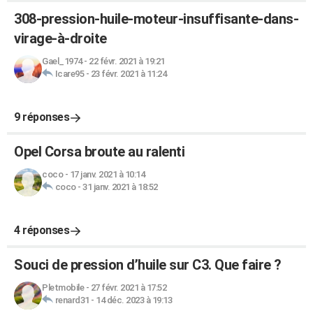
308-pression-huile-moteur-insuffisante-dans-
virage-à-droite
Gael_1974
-
22 févr. 2021 à 19:21
Icare95
-
23 févr. 2021 à 11:24
9 réponses
Opel Corsa broute au ralenti
coco
-
17 janv. 2021 à 10:14
coco
-
31 janv. 2021 à 18:52
4 réponses
Souci de pression d’huile sur C3. Que faire ?
Pletmobile
-
27 févr. 2021 à 17:52
renard31
-
14 déc. 2023 à 19:13