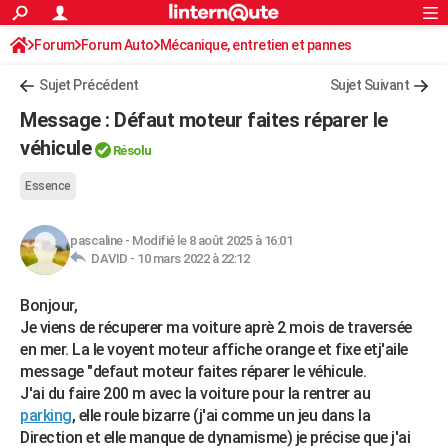
ACTUALITÉS
Forum
Forum Auto
Mécanique, entretien et pannes
Connexion
S'inscrire
Rechercher
Société
Education
Villes
Politique
Faits Divers
Monde
+
SPORT
Sujet Précédent
Sujet Suivant
Football
Cyclisme
Forum
Coupe du monde 2026
Tennis
Rugby
CULTURE
Message : Défaut moteur faites réparer le
TNT
Cinéma
Musique
Programme TV
Streaming
Sorties cinéma
+
véhicule
FINANCE
Résolu
Impôts
Immobilier
Banque
Crédit
Retraite
Epargne
Risques naturels par ville
Assurance
AUTO
Essence
Réserver un essai
Berlines
Forum auto
Essais
Citadines
SUV
+
HIGH-TECH
pascaline
-
Modifié le 8 août 2025 à 16:01
DAVID -
10 mars 2022 à 22:12
Meilleur smartphone
Ordinateurs
Guide high-tech
Mobiles
Internet
Jeux vidéo
+
BRICOLAGE
Aménagement intérieur
Cuisine
Jardinage
+
Forum
Extérieur
Salle de bains
Rangement
Bonjour,
WEEK-END
Je viens de récuperer ma voiture aprè 2 mois de traversée
Escapades
Expositions
Week-end nature
Guides de France
Patrimoine
Musées
+
en mer. La le voyent moteur affiche orange et fixe etj'aile
LIFESTYLE
message "defaut moteur faites réparer le véhicule.
Bien-être
Mode
+
Art de vivre
Loisirs
Modes de vie
SANTE
J'ai du faire 200 m avec la voiture pour la rentrer au
parking
, elle roule bizarre (j'ai comme un jeu dans la
Guide de la santé
Médicaments
+
Alimentation
Maladies
Sommeil
VOYAGE
Direction et elle manque de dynamisme) je précise que j'ai