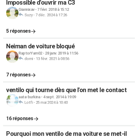
Impossible d'ouvrir ma C3
Giannixav
-
7 févr. 2018 à 15:12
Suzy
-
7 déc. 2024 à 17:26
5 réponses
Neiman de voiture bloqué
RaptorYam02
-
28 janv. 2019 à 11:56
domi
-
13 févr. 2021 à 08:56
7 réponses
ventilo qui tourne dès que l'on met le contact
aata-burkina
-
4 sept. 2014 à 19:09
Lotfi
-
25 mai 2024 à 10:40
16 réponses
Pourquoi mon ventilo de ma voiture se met-il