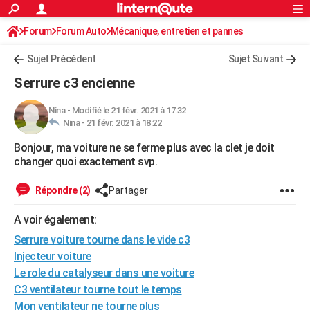
ACTUALITÉS
Forum
Forum Auto
Mécanique, entretien et pannes
Connexion
S'inscrire
Rechercher
Société
Education
Villes
Politique
Faits Divers
Monde
+
SPORT
Sujet Précédent
Sujet Suivant
Football
Cyclisme
Forum
Coupe du monde 2026
Tennis
Rugby
CULTURE
Serrure c3 encienne
TNT
Cinéma
Musique
Programme TV
Streaming
Sorties cinéma
+
FINANCE
Nina
-
Modifié le 21 févr. 2021 à 17:32
Nina -
21 févr. 2021 à 18:22
Impôts
Immobilier
Banque
Crédit
Retraite
Epargne
Risques naturels par ville
Assurance
AUTO
Bonjour, ma voiture ne se ferme plus avec la clet je doit
Réserver un essai
Berlines
Forum auto
Essais
Citadines
SUV
+
HIGH-TECH
changer quoi exactement svp.
Meilleur smartphone
Ordinateurs
Guide high-tech
Mobiles
Internet
Jeux vidéo
+
BRICOLAGE
Répondre (2)
Partager
Aménagement intérieur
Cuisine
Jardinage
+
Forum
Extérieur
Salle de bains
Rangement
WEEK-END
A voir également:
Escapades
Expositions
Week-end nature
Guides de France
Patrimoine
Musées
+
Serrure voiture tourne dans le vide c3
LIFESTYLE
Injecteur voiture
Bien-être
Mode
+
Art de vivre
Loisirs
Modes de vie
SANTE
Le role du catalyseur dans une voiture
C3 ventilateur tourne tout le temps
Guide de la santé
Médicaments
+
Alimentation
Maladies
Sommeil
VOYAGE
Mon ventilateur ne tourne plus