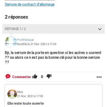
Serrure de contact d'allumage
City break
Voyage de noces
Climat
Destinations
Voyage nature
Forum
+
PHOTO
GUIDES D'ACHAT
2 réponses
BONS PLANS
RÉPONSE 1 / 2
CARTE DE VOEUX
Profil bloqué
Carte Bonne année
Carte Pâques
Carte de Noël
Carte Saint-Valentin
Carte d'anniversaire
Modifié le 21 févr. 2021 à 17:35
DICTIONNAIRE
Bjr, la serrure de la porte en question si les autres s ouvrent
Biographies
Expressions
Dictionnaire
Citations
Proverbes
PROGRAMME TV
?? ou alors ce n est pas la bonne clé pour la bonne serrure
??
COPAINS D'AVANT
Se connecter
Collèges
Universités
Service militaire
S'inscrire
Lycées
Primaires
Entreprises
Avis de recherche
AVIS DE DÉCÈS
0
Commenter
FORUM
Lifestyle
Sport
Television
Cinema
Bricolage
Culture
Auto
Voyage
Nina
21 févr. 2021 à 17:35
Elle reste toute ouverte