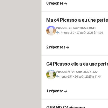
0 réponse
Ma c4 Picasso a eu une perte
Priscou
-
25 août 2025 à 18:43
Priscou59
-
27 août 2025 à 11:39
2 réponses
C4 Picasso elle a eu une pert
Priscou59
-
26 août 2025 à 06:51
renard31
-
26 août 2025 à 11:44
1 réponse
GRAND C4picasso