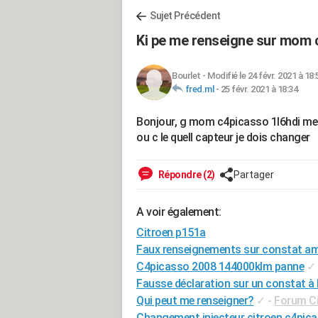
Sujet Précédent
Ki pe me renseigne sur mom 
Bourlet
-
Modifié le 24 févr. 2021 à 18:
fred.ml
-
25 févr. 2021 à 18:34
Bonjour, g mom c4picasso 1l6hdi me v
ou c le quell capteur je dois changer
Répondre (2)
Partager
A voir également:
Citroen p151a
Faux renseignements sur constat am
C4picasso 2008 144000klm panne
✓
Fausse déclaration sur un constat à 
Qui peut me renseigner?
✓
-
Forum Ci
Changement injecteur citroen c4pic