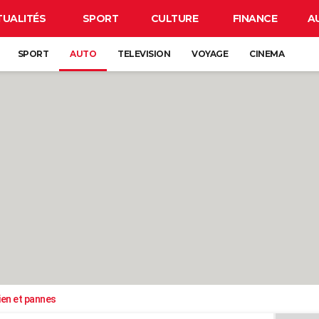
TUALITÉS
SPORT
CULTURE
FINANCE
A
SPORT
AUTO
TELEVISION
VOYAGE
CINEMA
ien et pannes