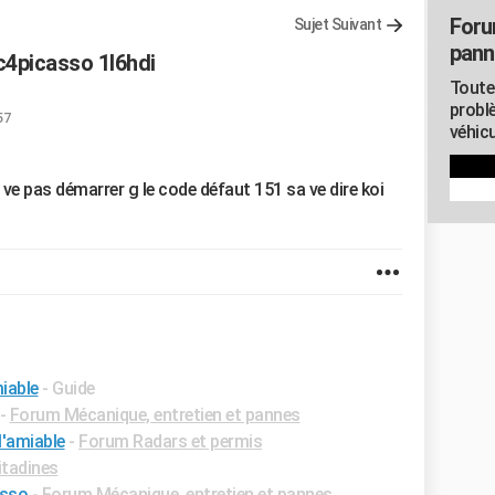
Foru
Sujet Suivant
pann
c4picasso 1l6hdi
Toute
probl
57
véhicu
e pas démarrer g le code défaut 151 sa ve dire koi
iable
- Guide
-
Forum Mécanique, entretien et pannes
l'amiable
-
Forum Radars et permis
tadines
asso
-
Forum Mécanique, entretien et pannes