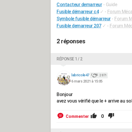
Contacteur demarreur
- Guide
Fusible démarreur c4
✓
-
Forum Mécan
Symbole fusible démarreur
-
Forum Mé
Fusible demarreur 207
✓
-
Forum Méca
2 réponses
RÉPONSE 1 / 2
labricole47
2 871
6 mars 2021 à 15:05
Bonjour
avez vous vérifié que le + arrive au so
0
Commenter