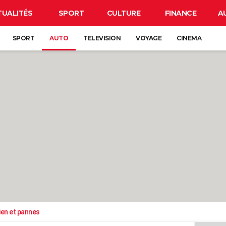
TUALITÉS
SPORT
CULTURE
FINANCE
A
SPORT
AUTO
TELEVISION
VOYAGE
CINEMA
ien et pannes