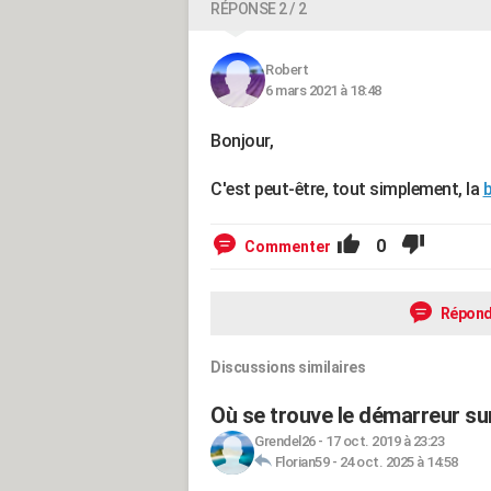
RÉPONSE 2 / 2
Robert
6 mars 2021 à 18:48
Bonjour,
C'est peut-être, tout simplement, la
b
0
Commenter
Répond
Discussions similaires
Où se trouve le démarreur su
Grendel26
-
17 oct. 2019 à 23:23
Florian59
-
24 oct. 2025 à 14:58