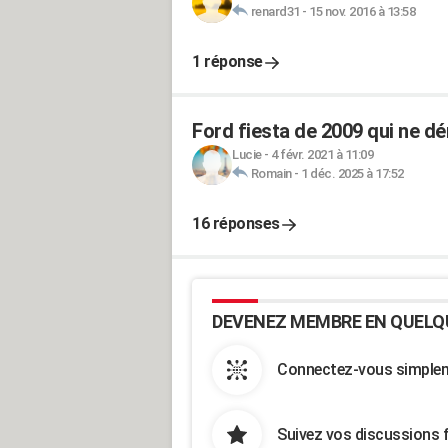
renard31
-
15 nov. 2016 à 13:58
1 réponse
Ford fiesta de 2009 qui ne d
Lucie
-
4 févr. 2021 à 11:09
Romain
-
1 déc. 2025 à 17:52
16 réponses
DEVENEZ MEMBRE EN QUELQ
Connectez-vous simpleme
Suivez vos discussions 