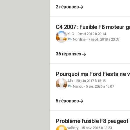
2 réponses
C4 2007 : fusible F8 moteur gr
K. G.
-
9 mai 2012 à 20:14
Nordine
-
7 sept. 2018 à 23:05
36 réponses
Pourquoi ma Ford Fiesta ne 
Alix
-
20 juin 2017 à 15:15
Nanou
-
5 avr. 2026 à 15:07
5 réponses
Problème fusible F8 peugeot
valhery
-
15 nov. 2016 à 13:23