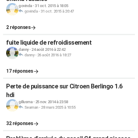
govinda
-
31 oct. 2015 à 18:05
govinda
-
31 oct. 2015 à 20:47
2 réponses
fuite liquide de refroidissement
danny
-
24 août 2016 à 22:42
danny
-
26 août 2016 à 18:27
17 réponses
Perte de puissance sur Citroen Berlingo 1.6
hdi
gillusma
-
25 nov. 2014 à 23:58
Seaman
-
28 mars 2025 à 10:55
32 réponses