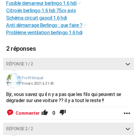
Fusible demarreur berlingo 1.6 hdi
✓
City break
Voyage de noces
Climat
Destinations
Voyage nature
Forum
+
PHOTO
Citroën berlingo 1.6 hdi 75cv avis
Schéma circuit gasoil 1.6 hdi
GUIDES D'ACHAT
Anti démarrage Berlingo : que faire ?
✓
BONS PLANS
Problème ventilation berlingo 1.6 hdi
CARTE DE VOEUX
2 réponses
Carte Bonne année
Carte Pâques
Carte de Noël
Carte Saint-Valentin
Carte d'anniversaire
DICTIONNAIRE
RÉPONSE 1 / 2
Biographies
Expressions
Dictionnaire
Citations
Proverbes
PROGRAMME TV
Profil bloqué
COPAINS D'AVANT
9 mars 2021 à 21:45
Se connecter
Collèges
Universités
Service militaire
S'inscrire
Lycées
Primaires
Entreprises
Avis de recherche
Bjr, vous savez qu il n y a pas que les fils qui peuvent se
AVIS DE DÉCÈS
dégrader sur une voiture ?? il y a tout le reste !!
FORUM
0
Commenter
Lifestyle
Sport
Television
Cinema
Bricolage
Culture
Auto
Voyage
RÉPONSE 2 / 2