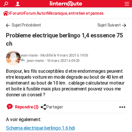
ACTUALITÉS
Forum
Forum Auto
Mécanique, entretien et pannes
Connexion
S'inscrire
Rechercher
Société
Education
Villes
Politique
Faits Divers
Monde
+
SPORT
Sujet Précédent
Sujet Suivant
Football
Cyclisme
Forum
Coupe du monde 2026
Tennis
Rugby
CULTURE
Probleme electrique berlingo 1,4 esssence 75
TNT
Cinéma
Musique
Programme TV
Streaming
Sorties cinéma
+
ch
FINANCE
Impôts
Immobilier
Banque
Crédit
Retraite
Epargne
Risques naturels par ville
Assurance
AUTO
jean-marie
-
Modifié le 9 mars 2021 à 19:03
jean-marie -
10 mars 2021 à 09:25
Réserver un essai
Berlines
Forum auto
Essais
Citadines
SUV
+
HIGH-TECH
Bonjour, les fils succeptibles d etre endommages peuvent
etre lesquels voiture en mode degrade au bout de 40 km et
Meilleur smartphone
Ordinateurs
Guide high-tech
Mobiles
Internet
Jeux vidéo
+
BRICOLAGE
maintenant au bout de 10 km . cablage calculateur moteur
et boite à fusible mais plus precisement pouvez vous me
Aménagement intérieur
Cuisine
Jardinage
+
Forum
Extérieur
Salle de bains
Rangement
WEEK-END
donner un conseil ?
Escapades
Expositions
Week-end nature
Guides de France
Patrimoine
Musées
+
LIFESTYLE
Répondre (2)
Partager
Bien-être
Mode
+
Art de vivre
Loisirs
Modes de vie
SANTE
A voir également:
Guide de la santé
Médicaments
+
Alimentation
Maladies
Sommeil
VOYAGE
Schema electrique berlingo 1.6 hdi