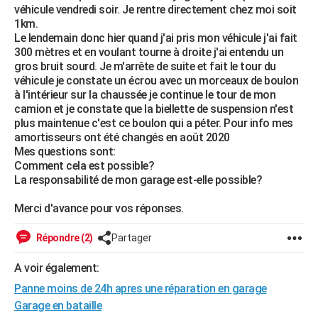
véhicule vendredi soir. Je rentre directement chez moi soit
City break
Voyage de noces
Climat
Destinations
Voyage nature
Forum
+
PHOTO
1km.
Le lendemain donc hier quand j'ai pris mon véhicule j'ai fait
GUIDES D'ACHAT
300 mètres et en voulant tourne à droite j'ai entendu un
gros bruit sourd. Je m'arrête de suite et fait le tour du
BONS PLANS
véhicule je constate un écrou avec un morceaux de boulon
à l'intérieur sur la chaussée je continue le tour de mon
CARTE DE VOEUX
camion et je constate que la biellette de suspension n'est
plus maintenue c'est ce boulon qui a péter. Pour info mes
Carte Bonne année
Carte Pâques
Carte de Noël
Carte Saint-Valentin
Carte d'anniversaire
DICTIONNAIRE
amortisseurs ont été changés en août 2020
Mes questions sont:
Biographies
Expressions
Dictionnaire
Citations
Proverbes
PROGRAMME TV
Comment cela est possible?
La responsabilité de mon garage est-elle possible?
COPAINS D'AVANT
Merci d'avance pour vos réponses.
Se connecter
Collèges
Universités
Service militaire
S'inscrire
Lycées
Primaires
Entreprises
Avis de recherche
AVIS DE DÉCÈS
Répondre (2)
Partager
FORUM
A voir également:
Lifestyle
Sport
Television
Cinema
Bricolage
Culture
Auto
Voyage
Panne moins de 24h apres une réparation en garage
Garage en bataille