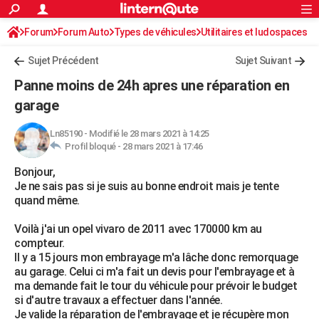
ACTUALITÉS
Forum
Forum Auto
Types de véhicules
Connexion
S'inscrire
Utilitaires et ludospaces
Rechercher
Société
Education
Villes
Politique
Faits Divers
Monde
+
SPORT
Sujet Précédent
Sujet Suivant
Football
Cyclisme
Forum
Coupe du monde 2026
Tennis
Rugby
CULTURE
Panne moins de 24h apres une réparation en
TNT
Cinéma
Musique
Programme TV
Streaming
Sorties cinéma
+
garage
FINANCE
Impôts
Immobilier
Banque
Crédit
Retraite
Epargne
Risques naturels par ville
Assurance
AUTO
Ln85190
-
Modifié le 28 mars 2021 à 14:25
Profil bloqué -
28 mars 2021 à 17:46
Réserver un essai
Berlines
Forum auto
Essais
Citadines
SUV
+
HIGH-TECH
Bonjour,
Je ne sais pas si je suis au bonne endroit mais je tente
Meilleur smartphone
Ordinateurs
Guide high-tech
Mobiles
Internet
Jeux vidéo
+
BRICOLAGE
quand même.
Aménagement intérieur
Cuisine
Jardinage
+
Forum
Extérieur
Salle de bains
Rangement
WEEK-END
Voilà j'ai un opel vivaro de 2011 avec 170000 km au
compteur.
Escapades
Expositions
Week-end nature
Guides de France
Patrimoine
Musées
+
LIFESTYLE
Il y a 15 jours mon embrayage m'a lâche donc remorquage
au garage. Celui ci m'a fait un devis pour l'embrayage et à
Bien-être
Mode
+
Art de vivre
Loisirs
Modes de vie
SANTE
ma demande fait le tour du véhicule pour prévoir le budget
si d'autre travaux a effectuer dans l'année.
Guide de la santé
Médicaments
+
Alimentation
Maladies
Sommeil
VOYAGE
Je valide la réparation de l'embrayage et je récupère mon