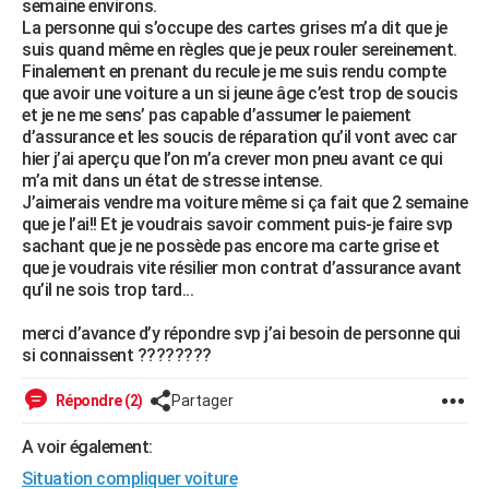
semaine environs.
City break
Voyage de noces
Climat
Destinations
Voyage nature
Forum
+
La personne qui s’occupe des cartes grises m’a dit que je
PHOTO
suis quand même en règles que je peux rouler sereinement.
Finalement en prenant du recule je me suis rendu compte
GUIDES D'ACHAT
que avoir une voiture a un si jeune âge c’est trop de soucis
et je ne me sens’ pas capable d’assumer le paiement
BONS PLANS
d’assurance et les soucis de réparation qu’il vont avec car
hier j’ai aperçu que l’on m’a crever mon pneu avant ce qui
CARTE DE VOEUX
m’a mit dans un état de stresse intense.
Carte Bonne année
Carte Pâques
Carte de Noël
Carte Saint-Valentin
Carte d'anniversaire
J’aimerais vendre ma voiture même si ça fait que 2 semaine
DICTIONNAIRE
que je l’ai!! Et je voudrais savoir comment puis-je faire svp
Biographies
Expressions
Dictionnaire
Citations
Proverbes
sachant que je ne possède pas encore ma carte grise et
PROGRAMME TV
que je voudrais vite résilier mon contrat d’assurance avant
qu’il ne sois trop tard...
COPAINS D'AVANT
Se connecter
Collèges
Universités
Service militaire
S'inscrire
Lycées
Primaires
Entreprises
Avis de recherche
merci d’avance d’y répondre svp j’ai besoin de personne qui
AVIS DE DÉCÈS
si connaissent ????????
FORUM
Répondre (2)
Partager
Lifestyle
Sport
Television
Cinema
Bricolage
Culture
Auto
Voyage
A voir également:
Situation compliquer voiture