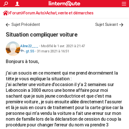
ACTUALITÉS
Forum
Forum Auto
Achat, vente et démarches
Connexion
S'inscrire
Rechercher
Société
Education
Villes
Politique
Faits Divers
Monde
+
SPORT
Sujet Précédent
Sujet Suivant
Football
Cyclisme
Forum
Coupe du monde 2026
Tennis
Rugby
CULTURE
Situation compliquer voiture
TNT
Cinéma
Musique
Programme TV
Streaming
Sorties cinéma
+
FINANCE
Aline22___
-
Modifié le 1 avr. 2021 à 21:47
gt.55
-
31 mars 2021 à 16:51
Impôts
Immobilier
Banque
Crédit
Retraite
Epargne
Risques naturels par ville
Assurance
AUTO
Bonjours à tous,
Réserver un essai
Berlines
Forum auto
Essais
Citadines
SUV
+
HIGH-TECH
j’ai un soucis en ce moment qui me prend énormément la
Meilleur smartphone
Ordinateurs
Guide high-tech
Mobiles
Internet
Jeux vidéo
+
BRICOLAGE
tête je vous explique la situation :
j’ai acheter une voiture d’occasion il y’a 2 semaines sur
Aménagement intérieur
Cuisine
Jardinage
+
Forum
Extérieur
Salle de bains
Rangement
WEEK-END
Leboncoin a 3000 euros une bonne affaire pour moi
sachant que je suis jeune conductrice et que c’est ma
Escapades
Expositions
Week-end nature
Guides de France
Patrimoine
Musées
+
LIFESTYLE
première voiture , je suis ensuite allée directement l’assurer
et là je suis en cours de traitement pour la carte grise car la
Bien-être
Mode
+
Art de vivre
Loisirs
Modes de vie
SANTE
personne qui m’a vendu la voiture a fait une erreur sur mon
nom de famille lors de la déclaration de cession du coup la
Guide de la santé
Médicaments
+
Alimentation
Maladies
Sommeil
VOYAGE
procédure pour changer l’erreur du nom va prendre 3