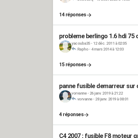
14 réponses
probleme berlingo 1.6 hdi 75 
yacouba35
-
12 déc. 2011 à 02:05
Rapho
-
4 mars 2014 à 12:03
15 réponses
panne fusible demarreur sur 
vorvanne
-
26 janv. 2019 à 21:22
vorvanne
-
28 janv. 2019 à 08:01
4 réponses
C4 2007 : fusible F8 moteur gr