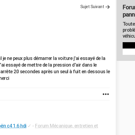
Foru
Sujet Suivant
pann
Toute
probl
véhicu
 je ne peux plus démarrer la voiture j'ai essayé de la
ai essayé de mettre de la pression d'air dans le
s'arrête 20 secondes après un seul à fuit en dessous le
merci
ën c4 1.6 hdi
✓
-
Forum Mécanique, entretien et