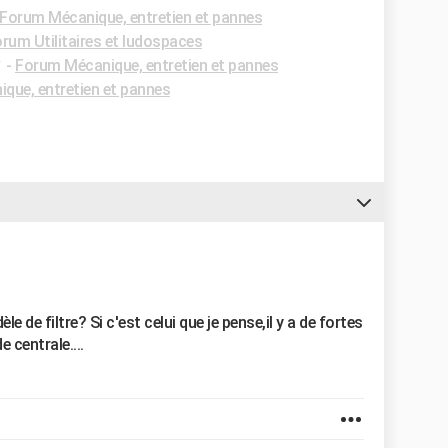
Forum Mécanique, entretien et pannes
rum Utilitaires et ludospaces
✓
-
Forum Mécanique, entretien et pannes
que, entretien et pannes
 de filtre? Si c'est celui que je pense,il y a de fortes
 centrale....