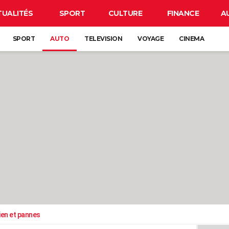
TUALITÉS
SPORT
CULTURE
FINANCE
A
SPORT
AUTO
TELEVISION
VOYAGE
CINEMA
ien et pannes