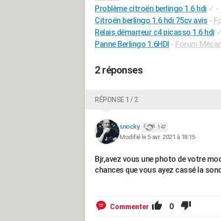
Problème citroën berlingo 1.6 hdi
✓
-
Citroën berlingo 1.6 hdi 75cv avis
-
Fo
Relais démarreur c4 picasso 1.6 hdi
Panne Berlingo 1.6HDI
-
Forum Mécani
2 réponses
RÉPONSE 1 / 2
snocky.
147
Modifié le 5 avr. 2021 à 18:15
Bjr,avez vous une photo de votre modèle
chances que vous ayez cassé la sonde
0
Commenter