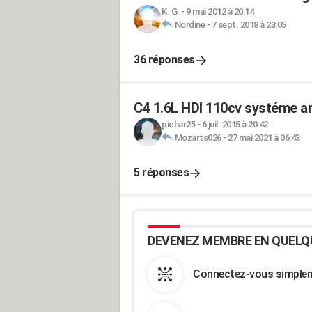
K. G.
-
9 mai 2012 à 20:14
Nordine
-
7 sept. 2018 à 23:05
36 réponses
C4 1.6L HDI 110cv systéme ant
pichar25
-
6 juil. 2015 à 20:42
Mozarts026
-
27 mai 2021 à 06:43
5 réponses
DEVENEZ MEMBRE EN QUELQ
Connectez-vous simpleme