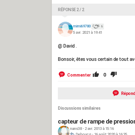
RÉPONSE 2 / 2
mimi69780
6
5 avr. 2021 à 19:41
@ David .
Bonsoir, êtes vous certain de tout avo
0
Commenter
Répond
Discussions similaires
capteur de rampe de pression 
nans38
-
2 avr. 2013 à 15:16
Deboucq
-
16 août 2020 à 16:35