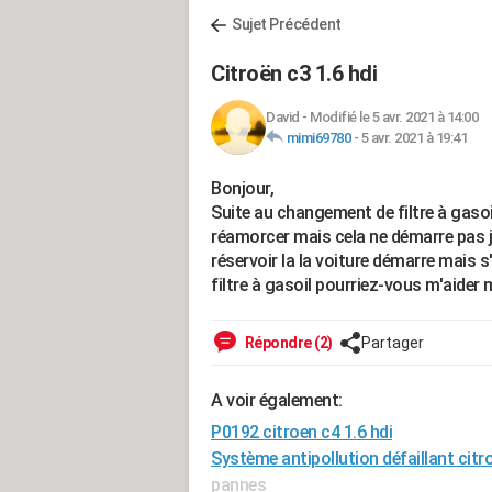
Sujet Précédent
Citroën c3 1.6 hdi
David
-
Modifié le 5 avr. 2021 à 14:00
mimi69780
-
5 avr. 2021 à 19:41
Bonjour,
Suite au changement de filtre à gasoil
réamorcer mais cela ne démarre pas j'
réservoir la la voiture démarre mais 
filtre à gasoil pourriez-vous m'aider 
Répondre (2)
Partager
A voir également:
P0192 citroen c4 1.6 hdi
Système antipollution défaillant citro
pannes