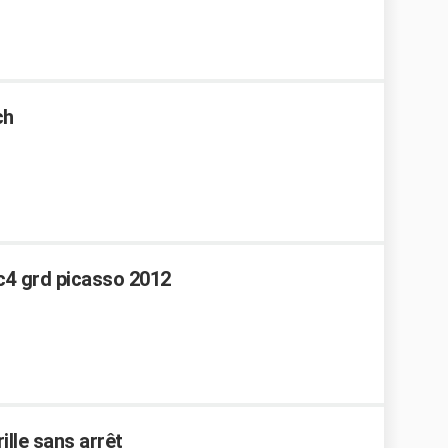
ch
c4 grd picasso 2012
ille sans arrêt