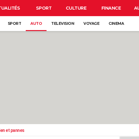
TUALITÉS
SPORT
CULTURE
FINANCE
A
SPORT
AUTO
TELEVISION
VOYAGE
CINEMA
ien et pannes