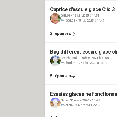
Caprice d'essuie glace Clio 3
GGL03
-
12 juil. 2025 à 11:58
GGL03
-
15 juil. 2025 à 14:49
2 réponses
Bug différent essuie glace cl
BreizhFreak
-
18 déc. 2021 à 13:58
fred.ml
-
27 déc. 2021 à 13:14
5 réponses
Essuies glaces ne fonctionnen
Ninie
-
31 mars 2024 à 10:44
Ninie
-
1 avr. 2024 à 22:38