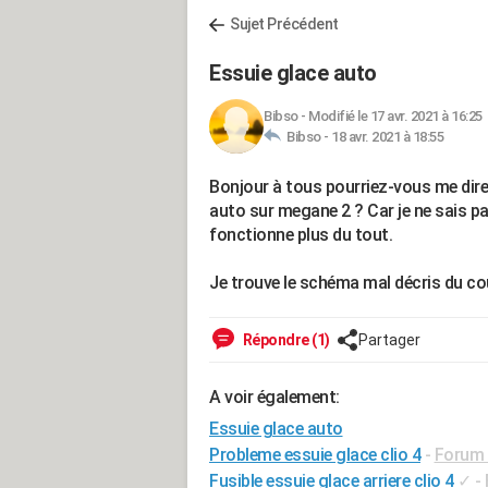
Sujet Précédent
Essuie glace auto
Bibso
-
Modifié le 17 avr. 2021 à 16:25
Bibso -
18 avr. 2021 à 18:55
Bonjour à tous pourriez-vous me dire
auto sur megane 2 ? Car je ne sais pas 
fonctionne plus du tout.
Je trouve le schéma mal décris du c
Répondre (1)
Partager
A voir également:
Essuie glace auto
Probleme essuie glace clio 4
-
Forum 
Fusible essuie glace arriere clio 4
✓
-