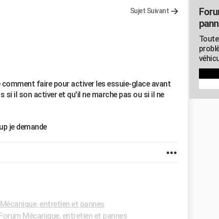
Foru
Sujet Suivant
pann
Toute
probl
véhicu
 comment faire pour activer les essuie-glace avant
si il son activer et qu'il ne marche pas ou si il ne
oup je demande
Mécanique, entretien et pannes
Forum Mécanique, entretien et pannes