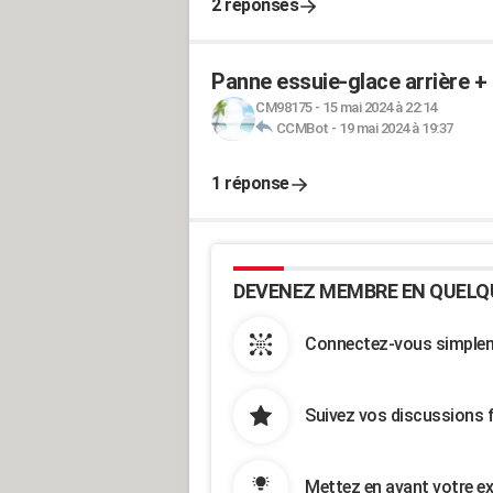
2 réponses
Panne essuie-glace arrière +
CM98175
-
15 mai 2024 à 22:14
CCMBot
-
19 mai 2024 à 19:37
1 réponse
DEVENEZ MEMBRE EN QUELQ
Connectez-vous simpleme
Suivez vos discussions 
Mettez en avant votre ex