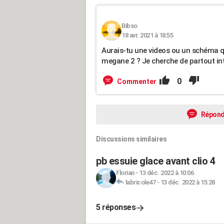
Bibso
18 avr. 2021 à 18:55
Aurais-tu une videos ou un schéma q
megane 2 ? Je cherche de partout in
0
Commenter
Répond
Discussions similaires
pb essuie glace avant clio 4
Florian
-
13 déc. 2022 à 10:06
labricole47
-
13 déc. 2022 à 15:28
5 réponses