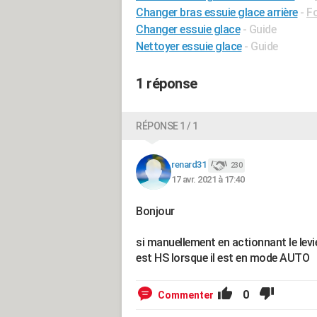
Changer bras essuie glace arrière
-
Fo
Changer essuie glace
- Guide
Nettoyer essuie glace
- Guide
1 réponse
RÉPONSE 1 / 1
renard31
230
17 avr. 2021 à 17:40
Bonjour
si manuellement en actionnant le levie
est HS lorsque il est en mode AUTO
0
Commenter