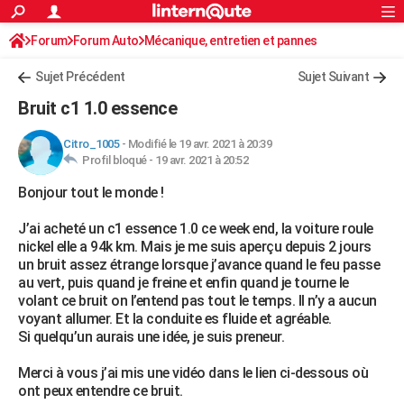
ACTUALITÉS
Forum
Forum Auto
Mécanique, entretien et pannes
Connexion
S'inscrire
Rechercher
Société
Education
Villes
Politique
Faits Divers
Monde
+
SPORT
Sujet Précédent
Sujet Suivant
Football
Cyclisme
Forum
Coupe du monde 2026
Tennis
Rugby
CULTURE
Bruit c1 1.0 essence
TNT
Cinéma
Musique
Programme TV
Streaming
Sorties cinéma
+
FINANCE
Citro_1005
-
Modifié le 19 avr. 2021 à 20:39
Profil bloqué -
19 avr. 2021 à 20:52
Impôts
Immobilier
Banque
Crédit
Retraite
Epargne
Risques naturels par ville
Assurance
AUTO
Bonjour tout le monde !
Réserver un essai
Berlines
Forum auto
Essais
Citadines
SUV
+
HIGH-TECH
J’ai acheté un c1 essence 1.0 ce week end, la voiture roule
Meilleur smartphone
Ordinateurs
Guide high-tech
Mobiles
Internet
Jeux vidéo
+
BRICOLAGE
nickel elle a 94k km. Mais je me suis aperçu depuis 2 jours
un bruit assez étrange lorsque j’avance quand le feu passe
Aménagement intérieur
Cuisine
Jardinage
+
Forum
Extérieur
Salle de bains
Rangement
WEEK-END
au vert, puis quand je freine et enfin quand je tourne le
volant ce bruit on l’entend pas tout le temps. Il n’y a aucun
Escapades
Expositions
Week-end nature
Guides de France
Patrimoine
Musées
+
LIFESTYLE
voyant allumer. Et la conduite es fluide et agréable.
Si quelqu’un aurais une idée, je suis preneur.
Bien-être
Mode
+
Art de vivre
Loisirs
Modes de vie
SANTE
Merci à vous j’ai mis une vidéo dans le lien ci-dessous où
Guide de la santé
Médicaments
+
Alimentation
Maladies
Sommeil
VOYAGE
ont peux entendre ce bruit.