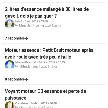
2 litres d'essence mélangé à 30 litres de
gasoil, dois je paniquer ?
Bells3
-
5 juin 2019 à 03:59
labricole47
-
26 mai 2024 à 23:19
7 réponses
Moteur essence : Petit Bruit moteur après
avoir roulé avec très peu d'huile
EdouardMazda3
-
16 févr. 2019 à 16:35
Thibault
-
20 juil. 2022 à 18:43
8 réponses
Voyant moteur C3 essence et perte de
puissance
Madeleine
-
14 déc. 2019 à 20:08
Chris
-
28 juin 2026 à 07:33