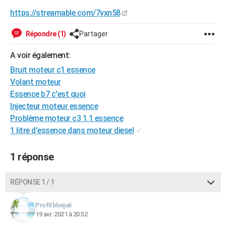
City break
Voyage de noces
Climat
Destinations
Voyage nature
Forum
+
https://streamable.com/7yxn58
PHOTO
GUIDES D'ACHAT
Répondre (1)
Partager
BONS PLANS
A voir également:
Bruit moteur c1 essence
CARTE DE VOEUX
Volant moteur
Carte Bonne année
Carte Pâques
Carte de Noël
Carte Saint-Valentin
Carte d'anniversaire
Essence b7 c'est quoi
DICTIONNAIRE
Injecteur moteur essence
Biographies
Expressions
Dictionnaire
Citations
Proverbes
PROGRAMME TV
Problème moteur c3 1.1 essence
1 litre d'essence dans moteur diesel
✓
COPAINS D'AVANT
Se connecter
Collèges
Universités
Service militaire
S'inscrire
Lycées
Primaires
Entreprises
Avis de recherche
1 réponse
AVIS DE DÉCÈS
FORUM
RÉPONSE 1 / 1
Lifestyle
Sport
Television
Cinema
Bricolage
Culture
Auto
Voyage
Profil bloqué
19 avr. 2021 à 20:52