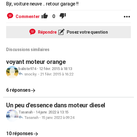
Bjr, voiture neuve .. retour garage !!
0
Commenter
Répondre
Posez votre question
Discussions similaires
voyant moteur orange
baliste974
-
12 févr. 2015 à 18:13
snocky.
-
21 févr. 2015 à 16:22
6 réponses
Un peu d'essence dans moteur diesel
Tasanah
-
14 janv. 2022 à 13:15
Tasanah
-
15 janv. 2022 à 09:24
10 réponses