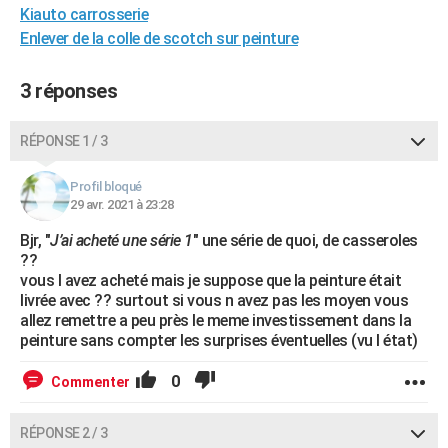
Kiauto carrosserie
City break
Voyage de noces
Climat
Destinations
Voyage nature
Forum
+
PHOTO
Enlever de la colle de scotch sur peinture
GUIDES D'ACHAT
3 réponses
BONS PLANS
RÉPONSE 1 / 3
CARTE DE VOEUX
Carte Bonne année
Carte Pâques
Carte de Noël
Carte Saint-Valentin
Carte d'anniversaire
DICTIONNAIRE
Profil bloqué
29 avr. 2021 à 23:28
Biographies
Expressions
Dictionnaire
Citations
Proverbes
PROGRAMME TV
Bjr, "
J’ai acheté une série 1
" une série de quoi, de casseroles
??
COPAINS D'AVANT
vous l avez acheté mais je suppose que la peinture était
livrée avec ?? surtout si vous n avez pas les moyen vous
Se connecter
Collèges
Universités
Service militaire
S'inscrire
Lycées
Primaires
Entreprises
Avis de recherche
AVIS DE DÉCÈS
allez remettre a peu près le meme investissement dans la
peinture sans compter les surprises éventuelles (vu l état)
FORUM
0
Commenter
Lifestyle
Sport
Television
Cinema
Bricolage
Culture
Auto
Voyage
RÉPONSE 2 / 3