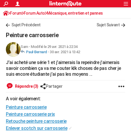
ACTUALITÉS
Forum
Forum Auto
Mécanique, entretien et pannes
Connexion
S'inscrire
Rechercher
Société
Education
Villes
Politique
Faits Divers
Monde
+
SPORT
Sujet Précédent
Sujet Suivant
Football
Cyclisme
Forum
Coupe du monde 2026
Tennis
Rugby
CULTURE
Peinture carrosserie
TNT
Cinéma
Musique
Programme TV
Streaming
Sorties cinéma
+
FINANCE
Sam
-
Modifié le 29 avr. 2021 à 22:34
Paul-Bernard
-
30 avr. 2021 à 13:42
Impôts
Immobilier
Banque
Crédit
Retraite
Epargne
Risques naturels par ville
Assurance
AUTO
J’ai acheté une série 1 et j’aimerais la repeindre j’aimerais
Réserver un essai
Berlines
Forum auto
Essais
Citadines
SUV
+
HIGH-TECH
savoir combien ça va me couter klk choses de pas cher je
suis encore étudiante j’ai pas les moyens ...
Meilleur smartphone
Ordinateurs
Guide high-tech
Mobiles
Internet
Jeux vidéo
+
BRICOLAGE
Répondre (3)
Partager
Aménagement intérieur
Cuisine
Jardinage
+
Forum
Extérieur
Salle de bains
Rangement
WEEK-END
A voir également:
Escapades
Expositions
Week-end nature
Guides de France
Patrimoine
Musées
+
LIFESTYLE
Peinture carrosserie
Bien-être
Mode
+
Art de vivre
Loisirs
Modes de vie
Peinture carrosserie prix
SANTE
Retouche peinture carrosserie
Guide de la santé
Médicaments
+
Alimentation
Maladies
Sommeil
VOYAGE
Enlever scotch sur carrosserie
✓