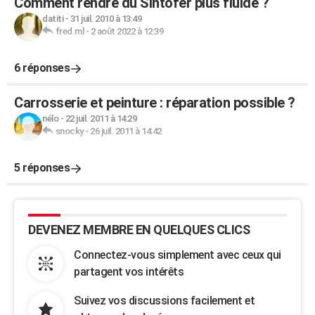
Comment rendre du Sintofer plus fluide ?
datiti
-
31 juil. 2010 à 13:49
fred.ml
-
2 août 2022 à 12:39
6 réponses
Carrosserie et peinture : réparation possible ?
nélo
-
22 juil. 2011 à 14:29
snocky
-
26 juil. 2011 à 14:42
5 réponses
DEVENEZ MEMBRE EN QUELQUES CLICS
Connectez-vous simplement avec ceux qui
partagent vos intérêts
Suivez vos discussions facilement et