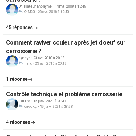
Utilisateur anonyme
-
14 mai 2008 à 15:46
OIM33
-
28 avr. 2018 à 10:43
45 réponses
Comment raviver couleur après jet d'oeuf sur
carrosserie ?
cyncyn
-
23 avr. 2010 à 20:18
frmu
-
23 avr. 2010 à 20:18
1 réponse
Contrôle technique et problème carrosserie
Llaurne
-
15 janv. 2021 à 20:41
snocky.
-
15 janv. 2021 à 23:58
4 réponses