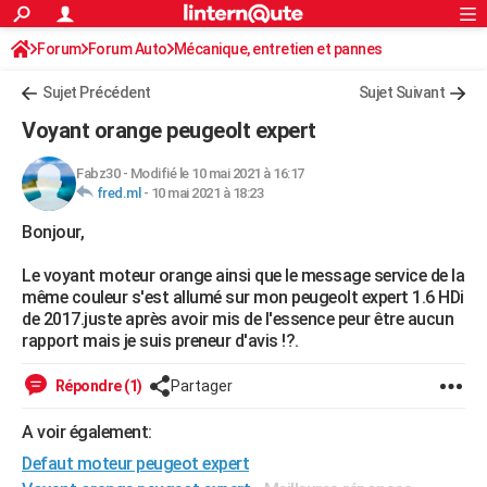
ACTUALITÉS
Forum
Forum Auto
Mécanique, entretien et pannes
Connexion
S'inscrire
Rechercher
Société
Education
Villes
Politique
Faits Divers
Monde
+
SPORT
Sujet Précédent
Sujet Suivant
Football
Cyclisme
Forum
Coupe du monde 2026
Tennis
Rugby
CULTURE
Voyant orange peugeolt expert
TNT
Cinéma
Musique
Programme TV
Streaming
Sorties cinéma
+
FINANCE
Fabz30
-
Modifié le 10 mai 2021 à 16:17
fred.ml
-
10 mai 2021 à 18:23
Impôts
Immobilier
Banque
Crédit
Retraite
Epargne
Risques naturels par ville
Assurance
AUTO
Bonjour,
Réserver un essai
Berlines
Forum auto
Essais
Citadines
SUV
+
HIGH-TECH
Le voyant moteur orange ainsi que le message service de la
Meilleur smartphone
Ordinateurs
Guide high-tech
Mobiles
Internet
Jeux vidéo
+
BRICOLAGE
même couleur s'est allumé sur mon peugeolt expert 1.6 HDi
de 2017.juste après avoir mis de l'essence peur être aucun
Aménagement intérieur
Cuisine
Jardinage
+
Forum
Extérieur
Salle de bains
Rangement
WEEK-END
rapport mais je suis preneur d'avis !?.
Escapades
Expositions
Week-end nature
Guides de France
Patrimoine
Musées
+
LIFESTYLE
Répondre (1)
Partager
Bien-être
Mode
+
Art de vivre
Loisirs
Modes de vie
SANTE
A voir également:
Defaut moteur peugeot expert
Guide de la santé
Médicaments
+
Alimentation
Maladies
Sommeil
VOYAGE