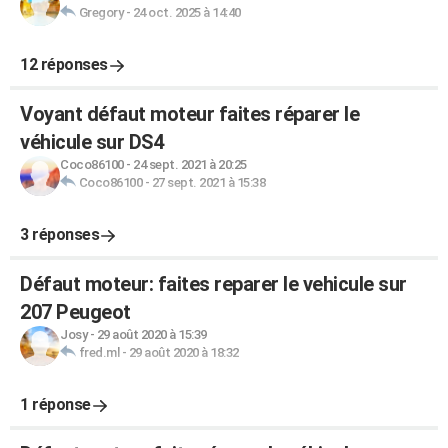
Gregory
-
24 oct. 2025 à 14:40
12 réponses
Voyant défaut moteur faites réparer le
véhicule sur DS4
Coco86100
-
24 sept. 2021 à 20:25
Coco86100
-
27 sept. 2021 à 15:38
3 réponses
Défaut moteur: faites reparer le vehicule sur
207 Peugeot
Josy
-
29 août 2020 à 15:39
fred.ml
-
29 août 2020 à 18:32
1 réponse