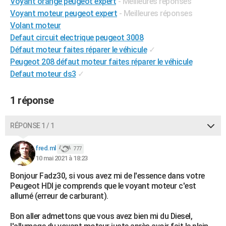
Voyant orange peugeot expert
- Meilleures réponses
City break
Voyage de noces
Climat
Destinations
Voyage nature
Forum
+
PHOTO
Voyant moteur peugeot expert
- Meilleures réponses
Volant moteur
GUIDES D'ACHAT
Defaut circuit electrique peugeot 3008
Défaut moteur faites réparer le véhicule
✓
BONS PLANS
Peugeot 208 défaut moteur faites réparer le véhicule
CARTE DE VOEUX
Defaut moteur ds3
✓
Carte Bonne année
Carte Pâques
Carte de Noël
Carte Saint-Valentin
Carte d'anniversaire
DICTIONNAIRE
1 réponse
Biographies
Expressions
Dictionnaire
Citations
Proverbes
PROGRAMME TV
RÉPONSE 1 / 1
COPAINS D'AVANT
fred.ml
777
Se connecter
Collèges
Universités
Service militaire
S'inscrire
Lycées
Primaires
Entreprises
Avis de recherche
AVIS DE DÉCÈS
10 mai 2021 à 18:23
Bonjour Fadz30, si vous avez mi de l'essence dans votre
FORUM
Peugeot HDI je comprends que le voyant moteur c'est
Lifestyle
Sport
Television
Cinema
Bricolage
Culture
Auto
Voyage
allumé (erreur de carburant).
Bon aller admettons que vous avez bien mi du Diesel,