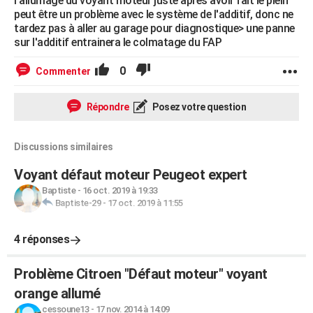
l'allumage du voyant moteur juste après avoir fait le plein
peut être un problème avec le système de l'additif, donc ne
tardez pas à aller au garage pour diagnostique> une panne
sur l'additif entrainera le colmatage du FAP
0
Commenter
Répondre
Posez votre question
Discussions similaires
Voyant défaut moteur Peugeot expert
Baptiste
-
16 oct. 2019 à 19:33
Baptiste-29
-
17 oct. 2019 à 11:55
4 réponses
Problème Citroen "Défaut moteur" voyant
orange allumé
cessoune13
-
17 nov. 2014 à 14:09