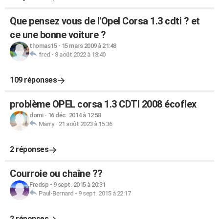
Que pensez vous de l'Opel Corsa 1.3 cdti ? et
ce une bonne voiture ?
thomas15
-
15 mars 2009 à 21:48
fred
-
8 août 2022 à 18:40
109 réponses
problème OPEL corsa 1.3 CDTI 2008 écoflex
domi
-
16 déc. 2014 à 12:58
Marry
-
21 août 2023 à 15:36
2 réponses
Courroie ou chaîne ??
Fredsp
-
9 sept. 2015 à 20:31
Paul-Bernard
-
9 sept. 2015 à 22:17
2 réponses