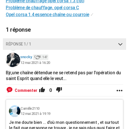
Problème chauffage opel corsa 1.3 cdti
Problème de chauffage, opel corsa C
Opel corsa 1.4 essence chaîne ou courroie
✓
1 réponse
RÉPONSE 1 / 1
snocky.
147
12 mai 2021 à 16:20
Bjr,une chaîne détendue ne se retend pas par l'opération du
saint Esprit quand elle le veut...
0
Commenter
Camille2110
12 mai 2021 à 19:19
Je me doute bien ... d’où mon questionnement , et surtout
le fait que personne ne trouve , je ne sais plus quoi faire et