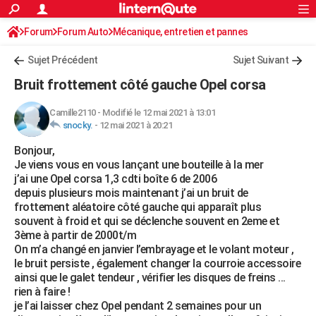
ACTUALITÉS
Forum
Forum Auto
Mécanique, entretien et pannes
Connexion
S'inscrire
Rechercher
Société
Education
Villes
Politique
Faits Divers
Monde
+
SPORT
Sujet Précédent
Sujet Suivant
Football
Cyclisme
Forum
Coupe du monde 2026
Tennis
Rugby
CULTURE
Bruit frottement côté gauche Opel corsa
TNT
Cinéma
Musique
Programme TV
Streaming
Sorties cinéma
+
FINANCE
Camille2110
-
Modifié le 12 mai 2021 à 13:01
snocky.
-
12 mai 2021 à 20:21
Impôts
Immobilier
Banque
Crédit
Retraite
Epargne
Risques naturels par ville
Assurance
AUTO
Bonjour,
Réserver un essai
Berlines
Forum auto
Essais
Citadines
SUV
+
HIGH-TECH
Je viens vous en vous lançant une bouteille à la mer
j’ai une Opel corsa 1,3 cdti boîte 6 de 2006
Meilleur smartphone
Ordinateurs
Guide high-tech
Mobiles
Internet
Jeux vidéo
+
BRICOLAGE
depuis plusieurs mois maintenant j’ai un bruit de
frottement aléatoire côté gauche qui apparaît plus
Aménagement intérieur
Cuisine
Jardinage
+
Forum
Extérieur
Salle de bains
Rangement
WEEK-END
souvent à froid et qui se déclenche souvent en 2eme et
3ème à partir de 2000t/m
Escapades
Expositions
Week-end nature
Guides de France
Patrimoine
Musées
+
LIFESTYLE
On m’a changé en janvier l’embrayage et le volant moteur ,
le bruit persiste , également changer la courroie accessoire
Bien-être
Mode
+
Art de vivre
Loisirs
Modes de vie
SANTE
ainsi que le galet tendeur , vérifier les disques de freins ...
rien à faire !
Guide de la santé
Médicaments
+
Alimentation
Maladies
Sommeil
VOYAGE
je l’ai laisser chez Opel pendant 2 semaines pour un