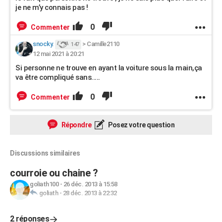
je ne m’y connais pas !
0
Commenter
snocky.
>
Camille2110
147
12 mai 2021 à 20:21
Si personne ne trouve en ayant la voiture sous la main,ça
va être compliqué sans.....
0
Commenter
Répondre
Posez votre question
Discussions similaires
courroie ou chaine ?
goliath100
-
26 déc. 2013 à 15:58
goliath
-
28 déc. 2013 à 22:32
2 réponses