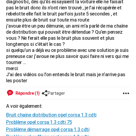
diagnostic, dès qu’ils essayaient la voiture elle ne faisait
City break
Voyage de noces
Climat
Destinations
Voyage nature
Forum
+
pas le bruit donc ils n’ont rien trouvé , je l’ai récupérée et
PHOTO
rebelotte elle fait le bruit parfois juste 5 secondes , et
ensuite plus de bruit sur toute ma route
GUIDES D'ACHAT
j’avoue être un peu démunie, un ami m’a parlé de ma chaîne
de distribution qui pouvait être détendue ? Qu’en pensez
BONS PLANS
vous ? Ne ferait elle pas le bruit plus souvent et plus
longtemps si c’était le cas ?
CARTE DE VOEUX
si quelqu’un a déjà eu ce problème avec une solution je suis
Carte Bonne année
Carte Pâques
Carte de Noël
Carte Saint-Valentin
Carte d'anniversaire
preneuse car j’avoue ne plus savoir quoi faire ni vers qui me
DICTIONNAIRE
tourner ...
Biographies
Expressions
Dictionnaire
Citations
Proverbes
merci
PROGRAMME TV
J’ai des vidéos ou l’on entends le bruit mais je n’arrive pas
les poster
COPAINS D'AVANT
Se connecter
Collèges
Universités
Service militaire
S'inscrire
Lycées
Primaires
Entreprises
Avis de recherche
Répondre (1)
Partager
AVIS DE DÉCÈS
FORUM
A voir également:
Bruit chaine distribution opel corsa 1.3 cdti
Lifestyle
Sport
Television
Cinema
Bricolage
Culture
Auto
Voyage
Problème opel corsa 1.3 cdti 75
Problème démarrage opel corsa 1.3 cdti