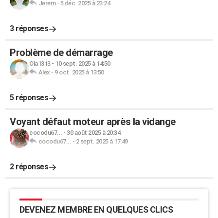
Jerem
-
5 déc. 2025 à 23:24
3 réponses
Problème de démarrage
Ola1313
-
10 sept. 2025 à 14:50
Alex
-
9 oct. 2025 à 13:50
5 réponses
Voyant défaut moteur après la vidange
cocodu67...
-
30 août 2025 à 20:34
cocodu67...
-
2 sept. 2025 à 17:49
2 réponses
DEVENEZ MEMBRE EN QUELQUES CLICS