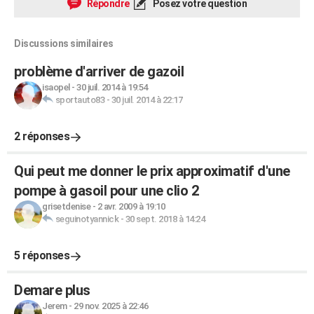
Répondre
Posez votre question
Discussions similaires
problème d'arriver de gazoil
isaopel
-
30 juil. 2014 à 19:54
sportauto83
-
30 juil. 2014 à 22:17
2 réponses
Qui peut me donner le prix approximatif d'une
pompe à gasoil pour une clio 2
grisetdenise
-
2 avr. 2009 à 19:10
seguinotyannick
-
30 sept. 2018 à 14:24
5 réponses
Demare plus
Jerem
-
29 nov. 2025 à 22:46