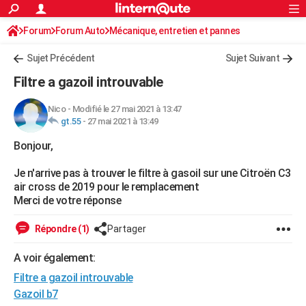
ACTUALITÉS
Forum
Forum Auto
Mécanique, entretien et pannes
Connexion
S'inscrire
Rechercher
Société
Education
Villes
Politique
Faits Divers
Monde
+
SPORT
Sujet Précédent
Sujet Suivant
Football
Cyclisme
Forum
Coupe du monde 2026
Tennis
Rugby
CULTURE
Filtre a gazoil introuvable
TNT
Cinéma
Musique
Programme TV
Streaming
Sorties cinéma
+
FINANCE
Nico
-
Modifié le 27 mai 2021 à 13:47
gt.55
-
27 mai 2021 à 13:49
Impôts
Immobilier
Banque
Crédit
Retraite
Epargne
Risques naturels par ville
Assurance
AUTO
Bonjour,
Réserver un essai
Berlines
Forum auto
Essais
Citadines
SUV
+
HIGH-TECH
Je n'arrive pas à trouver le filtre à gasoil sur une Citroën C3
Meilleur smartphone
Ordinateurs
Guide high-tech
Mobiles
Internet
Jeux vidéo
+
BRICOLAGE
air cross de 2019 pour le remplacement
Merci de votre réponse
Aménagement intérieur
Cuisine
Jardinage
+
Forum
Extérieur
Salle de bains
Rangement
WEEK-END
Répondre (1)
Partager
Escapades
Expositions
Week-end nature
Guides de France
Patrimoine
Musées
+
LIFESTYLE
A voir également:
Bien-être
Mode
+
Art de vivre
Loisirs
Modes de vie
SANTE
Filtre a gazoil introuvable
Guide de la santé
Médicaments
+
Alimentation
Maladies
Sommeil
Gazoil b7
VOYAGE