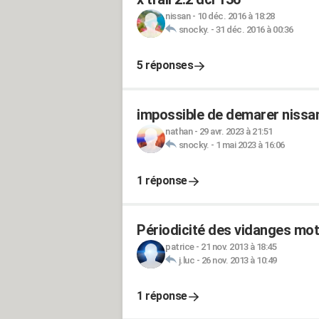
nissan
-
10 déc. 2016 à 18:28
snocky.
-
31 déc. 2016 à 00:36
5 réponses
impossible de demarer nissan
nathan
-
29 avr. 2023 à 21:51
snocky.
-
1 mai 2023 à 16:06
1 réponse
Périodicité des vidanges mot
patrice
-
21 nov. 2013 à 18:45
j.luc
-
26 nov. 2013 à 10:49
1 réponse