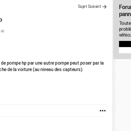
Foru
Sujet Suivant
pann
p
Toute
probl
:41
véhicu
er de pompe hp par une autre pompe peut poser par la
he de la voiture (au niveau des capteurs).