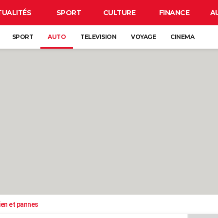
TUALITÉS
SPORT
CULTURE
FINANCE
A
SPORT
AUTO
TELEVISION
VOYAGE
CINEMA
ien et pannes