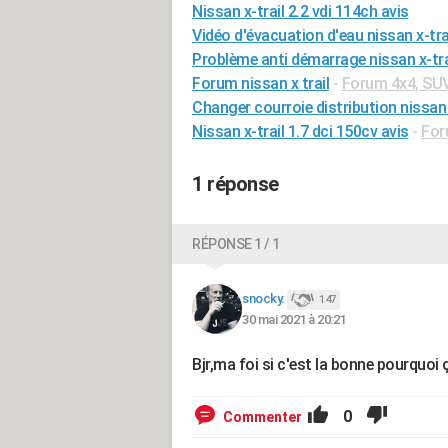
Nissan x-trail 2.2 vdi 114ch avis
Vidéo d'évacuation d'eau nissan x-tra
Problème anti démarrage nissan x-tra
Forum nissan x trail
-
Forum 4x4, SUV
Changer courroie distribution nissan 
Nissan x-trail 1.7 dci 150cv avis
-
For
1 réponse
RÉPONSE 1 / 1
snocky.
147
30 mai 2021 à 20:21
Bjr,ma foi si c'est la bonne pourquoi 
0
Commenter