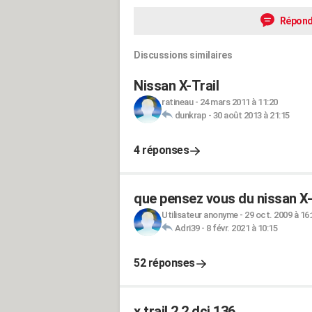
Répond
Discussions similaires
Nissan X-Trail
ratineau
-
24 mars 2011 à 11:20
dunkrap
-
30 août 2013 à 21:15
4 réponses
que pensez vous du nissan X-
Utilisateur anonyme
-
29 oct. 2009 à 16
Adri39
-
8 févr. 2021 à 10:15
52 réponses
x trail 2.2 dci 136