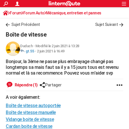
ACTUALITÉS
Forum
Forum Auto
Mécanique, entretien et pannes
Connexion
S'inscrire
Rechercher
Société
Education
Villes
Politique
Faits Divers
Monde
+
SPORT
Sujet Précédent
Sujet Suivant
Football
Cyclisme
Forum
Coupe du monde 2026
Tennis
Rugby
CULTURE
Boîte de vitesse
TNT
Cinéma
Musique
Programme TV
Streaming
Sorties cinéma
+
FINANCE
Duduch
-
Modifié le 2 juin 2021 à 13:28
gt.55
-
2 juin 2021 à 16:49
Impôts
Immobilier
Banque
Crédit
Retraite
Epargne
Risques naturels par ville
Assurance
AUTO
Bonjour, la 3ème ne passe plus embrayage changé pas
Réserver un essai
Berlines
Forum auto
Essais
Citadines
SUV
+
HIGH-TECH
longtemps sa mais faut sa il y a 15 jours tous est revenu
normal et là sa recommence. Pouvez vous m'aider svp
Meilleur smartphone
Ordinateurs
Guide high-tech
Mobiles
Internet
Jeux vidéo
+
BRICOLAGE
Répondre (1)
Partager
Aménagement intérieur
Cuisine
Jardinage
+
Forum
Extérieur
Salle de bains
Rangement
WEEK-END
A voir également:
Escapades
Expositions
Week-end nature
Guides de France
Patrimoine
Musées
+
LIFESTYLE
Boîte de vitesse autoportée
Bien-être
Mode
+
Art de vivre
Loisirs
Modes de vie
Boîte de vitesse manuelle
SANTE
Vidange boite de vitesse
Guide de la santé
Médicaments
+
Alimentation
Maladies
Sommeil
VOYAGE
Cardan boite de vitesse