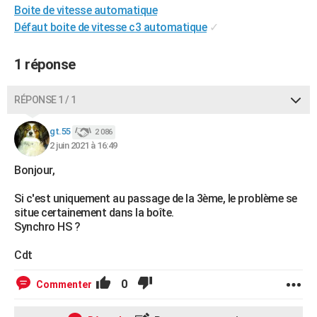
Boite de vitesse automatique
City break
Voyage de noces
Climat
Destinations
Voyage nature
Forum
+
PHOTO
Défaut boite de vitesse c3 automatique
✓
GUIDES D'ACHAT
1 réponse
BONS PLANS
RÉPONSE 1 / 1
CARTE DE VOEUX
Carte Bonne année
Carte Pâques
Carte de Noël
Carte Saint-Valentin
Carte d'anniversaire
DICTIONNAIRE
gt.55
2 086
2 juin 2021 à 16:49
Biographies
Expressions
Dictionnaire
Citations
Proverbes
PROGRAMME TV
Bonjour,
COPAINS D'AVANT
Si c'est uniquement au passage de la 3ème, le problème se
situe certainement dans la boîte.
Se connecter
Collèges
Universités
Service militaire
S'inscrire
Lycées
Primaires
Entreprises
Avis de recherche
AVIS DE DÉCÈS
Synchro HS ?
FORUM
Cdt
Lifestyle
Sport
Television
Cinema
Bricolage
Culture
Auto
Voyage
0
Commenter