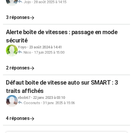
Jojo
-
28 août 2025 à 14:15
3 réponses
Alerte boîte de vitesses : passage en mode
sécurité
Yoyo
-
23 août 2024 à 14:41
Nico
-
17 juin 2025 à 15:00
2 réponses
Défaut boite de vitesse auto sur SMART : 3
traits affichés
vbob67
-
22 janv. 2023 à 03:10
Coconuts
-
31 janv. 2025 à 15:06
4 réponses