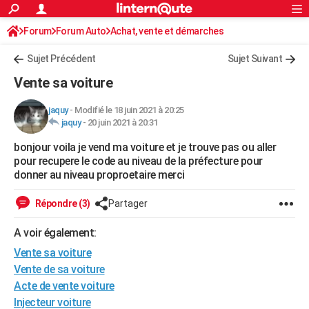
ACTUALITÉS
Forum
Forum Auto
Achat, vente et démarches
Connexion
S'inscrire
Rechercher
Société
Education
Villes
Politique
Faits Divers
Monde
+
SPORT
Sujet Précédent
Sujet Suivant
Football
Cyclisme
Forum
Coupe du monde 2026
Tennis
Rugby
CULTURE
Vente sa voiture
TNT
Cinéma
Musique
Programme TV
Streaming
Sorties cinéma
+
FINANCE
jaquy
-
Modifié le 18 juin 2021 à 20:25
jaquy
-
20 juin 2021 à 20:31
Impôts
Immobilier
Banque
Crédit
Retraite
Epargne
Risques naturels par ville
Assurance
AUTO
bonjour voila je vend ma voiture et je trouve pas ou aller
Réserver un essai
Berlines
Forum auto
Essais
Citadines
SUV
+
HIGH-TECH
pour recupere le code au niveau de la préfecture pour
donner au niveau proproetaire merci
Meilleur smartphone
Ordinateurs
Guide high-tech
Mobiles
Internet
Jeux vidéo
+
BRICOLAGE
Répondre (3)
Partager
Aménagement intérieur
Cuisine
Jardinage
+
Forum
Extérieur
Salle de bains
Rangement
WEEK-END
A voir également:
Escapades
Expositions
Week-end nature
Guides de France
Patrimoine
Musées
+
LIFESTYLE
Vente sa voiture
Bien-être
Mode
+
Art de vivre
Loisirs
Modes de vie
Vente de sa voiture
SANTE
Acte de vente voiture
Guide de la santé
Médicaments
+
Alimentation
Maladies
Sommeil
VOYAGE
Injecteur voiture