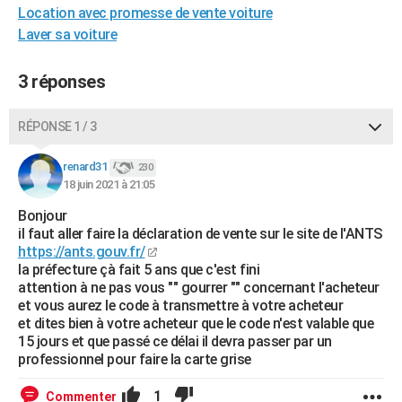
Location avec promesse de vente voiture
City break
Voyage de noces
Climat
Destinations
Voyage nature
Forum
+
PHOTO
Laver sa voiture
GUIDES D'ACHAT
3 réponses
BONS PLANS
RÉPONSE 1 / 3
CARTE DE VOEUX
Carte Bonne année
Carte Pâques
Carte de Noël
Carte Saint-Valentin
Carte d'anniversaire
DICTIONNAIRE
renard31
230
18 juin 2021 à 21:05
Biographies
Expressions
Dictionnaire
Citations
Proverbes
PROGRAMME TV
Bonjour
il faut aller faire la déclaration de vente sur le site de l'ANTS
COPAINS D'AVANT
https://ants.gouv.fr/
la préfecture çà fait 5 ans que c'est fini
Se connecter
Collèges
Universités
Service militaire
S'inscrire
Lycées
Primaires
Entreprises
Avis de recherche
AVIS DE DÉCÈS
attention à ne pas vous "" gourrer "" concernant l'acheteur
et vous aurez le code à transmettre à votre acheteur
FORUM
et dites bien à votre acheteur que le code n'est valable que
15 jours et que passé ce délai il devra passer par un
Lifestyle
Sport
Television
Cinema
Bricolage
Culture
Auto
Voyage
professionnel pour faire la carte grise
1
Commenter