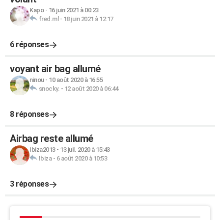
Kapo
-
16 juin 2021 à 00:23
fred.ml
-
18 juin 2021 à 12:17
6 réponses
voyant air bag allumé
ninou
-
10 août 2020 à 16:55
snocky.
-
12 août 2020 à 06:44
8 réponses
Airbag reste allumé
Ibiza2013
-
13 juil. 2020 à 15:43
Ibiza
-
6 août 2020 à 10:53
3 réponses