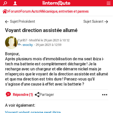
ACTUALITÉS
Forum
Forum Auto
Mécanique, entretien et pannes
Connexion
S'inscrire
Rechercher
Société
Education
Villes
Politique
Faits Divers
Monde
+
SPORT
Sujet Précédent
Sujet Suivant
Football
Cyclisme
Forum
Coupe du monde 2026
Tennis
Rugby
CULTURE
Voyant direction assistée allumé
TNT
Cinéma
Musique
Programme TV
Streaming
Sorties cinéma
+
FINANCE
Cyril57
-
Modifié le 29 juin 2021 à 10:12
snocky.
-
29 juin 2021 à 12:59
Impôts
Immobilier
Banque
Crédit
Retraite
Epargne
Risques naturels par ville
Assurance
AUTO
Bonjour,
Réserver un essai
Berlines
Forum auto
Essais
Citadines
SUV
+
HIGH-TECH
Après plusieurs mois d'immobilisation de ma seat ibiza i-
tech ma batterie est complètement déchargée ! Je la
Meilleur smartphone
Ordinateurs
Guide high-tech
Mobiles
Internet
Jeux vidéo
+
BRICOLAGE
recharge avec un chargeur et elle démarre nickel mais je
m'aperçois que le voyant de la direction assistée est allumé
Aménagement intérieur
Cuisine
Jardinage
+
Forum
Extérieur
Salle de bains
Rangement
WEEK-END
et que ma direction est très dure ! Pensez-vous qu'il
s'agisse d'une cause à effet avec la batterie ?
Escapades
Expositions
Week-end nature
Guides de France
Patrimoine
Musées
+
LIFESTYLE
Répondre (1)
Partager
Bien-être
Mode
+
Art de vivre
Loisirs
Modes de vie
SANTE
A voir également:
Guide de la santé
Médicaments
+
Alimentation
Maladies
Sommeil
VOYAGE
Voyant volant orange seat ibiza