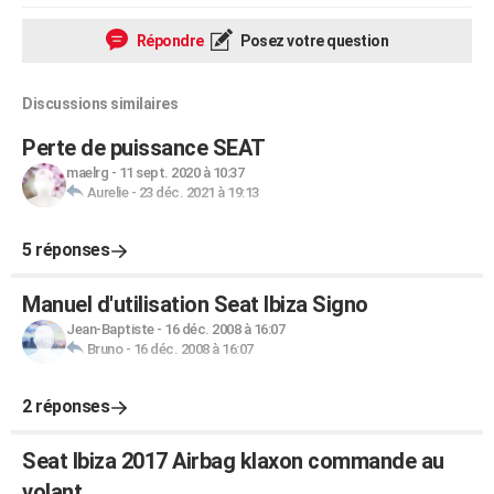
Répondre
Posez votre question
Discussions similaires
Perte de puissance SEAT
maelrg
-
11 sept. 2020 à 10:37
Aurelie
-
23 déc. 2021 à 19:13
5 réponses
Manuel d'utilisation Seat Ibiza Signo
Jean-Baptiste
-
16 déc. 2008 à 16:07
Bruno
-
16 déc. 2008 à 16:07
2 réponses
Seat Ibiza 2017 Airbag klaxon commande au
volant