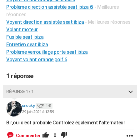
City break
Voyage de noces
Climat
Destinations
Voyage nature
Forum
+
Problème direction assistée seat ibiza 6l
- Meilleures
PHOTO
réponses
GUIDES D'ACHAT
Voyant direction assistée seat ibiza
- Meilleures réponses
Volant moteur
BONS PLANS
Fusible seat ibiza
Entretien seat ibiza
CARTE DE VOEUX
Problème verrouillage porte seat ibiza
Carte Bonne année
Carte Pâques
Carte de Noël
Carte Saint-Valentin
Carte d'anniversaire
DICTIONNAIRE
Voyant volant orange golf 6
Biographies
Expressions
Dictionnaire
Citations
Proverbes
PROGRAMME TV
1 réponse
COPAINS D'AVANT
RÉPONSE 1 / 1
Se connecter
Collèges
Universités
Service militaire
S'inscrire
Lycées
Primaires
Entreprises
Avis de recherche
AVIS DE DÉCÈS
snocky.
147
FORUM
29 juin 2021 à 12:59
Lifestyle
Sport
Television
Cinema
Bricolage
Culture
Auto
Voyage
Bjr,oui c'est probable.Controlez également l'alternateur
0
Commenter