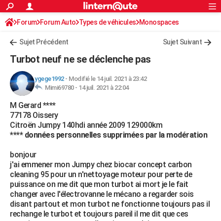
ACTUALITÉS
Forum
Forum Auto
Types de véhicules
Connexion
S'inscrire
Monospaces
Rechercher
Société
Education
Villes
Politique
Faits Divers
Monde
+
SPORT
Sujet Précédent
Sujet Suivant
Football
Cyclisme
Forum
Coupe du monde 2026
Tennis
Rugby
CULTURE
Turbot neuf ne se déclenche pas
TNT
Cinéma
Musique
Programme TV
Streaming
Sorties cinéma
+
FINANCE
ygege1992
-
Modifié le 14 juil. 2021 à 23:42
Mimi69780 -
14 juil. 2021 à 22:04
Impôts
Immobilier
Banque
Crédit
Retraite
Epargne
Risques naturels par ville
Assurance
AUTO
M Gerard
****
Réserver un essai
Berlines
Forum auto
Essais
Citadines
SUV
+
HIGH-TECH
77178 Oissery
Citroën Jumpy 140hdi année 2009 129000km
Meilleur smartphone
Ordinateurs
Guide high-tech
Mobiles
Internet
Jeux vidéo
+
BRICOLAGE
**** données personnelles supprimées par la modération
Aménagement intérieur
Cuisine
Jardinage
+
Forum
Extérieur
Salle de bains
Rangement
WEEK-END
bonjour
j'ai emmener mon Jumpy chez biocar concept carbon
Escapades
Expositions
Week-end nature
Guides de France
Patrimoine
Musées
+
LIFESTYLE
cleaning 95 pour un n'nettoyage moteur pour perte de
puissance on me dit que mon turbot ai mort je le fait
Bien-être
Mode
+
Art de vivre
Loisirs
Modes de vie
SANTE
changer avec l'électrovanne le mécano a regarder sois
disant partout et mon turbot ne fonctionne toujours pas il
Guide de la santé
Médicaments
+
Alimentation
Maladies
Sommeil
VOYAGE
rechange le turbot et toujours pareil il me dit que ces