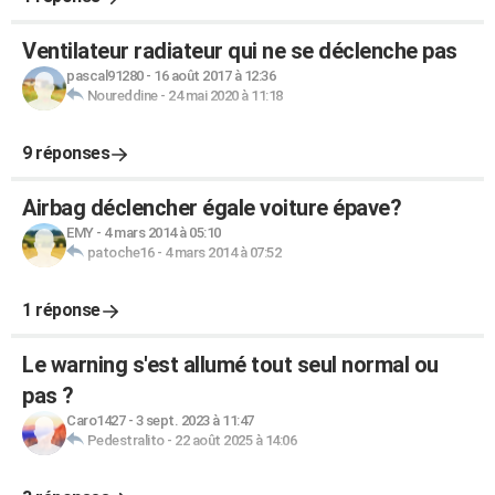
Ventilateur radiateur qui ne se déclenche pas
pascal91280
-
16 août 2017 à 12:36
Noureddine
-
24 mai 2020 à 11:18
9 réponses
Airbag déclencher égale voiture épave?
EMY
-
4 mars 2014 à 05:10
patoche16
-
4 mars 2014 à 07:52
1 réponse
Le warning s'est allumé tout seul normal ou
pas ?
Caro1427
-
3 sept. 2023 à 11:47
Pedestralito
-
22 août 2025 à 14:06