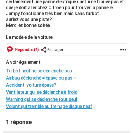
certainement une panne électrique que lui ne trouve pas et
City break
Voyage de noces
Climat
Destinations
Voyage nature
Forum
+
que je doit aller chez Citroën pour trouver la panne le
PHOTO
Jumpy fonctionne très bien mais sans turbot .
auriez vous une piste?
GUIDES D'ACHAT
Merci et bonne soirée
BONS PLANS
Le modèle de la voiture
CARTE DE VOEUX
Répondre (1)
Partager
Carte Bonne année
Carte Pâques
Carte de Noël
Carte Saint-Valentin
Carte d'anniversaire
DICTIONNAIRE
A voir également:
Biographies
Expressions
Dictionnaire
Citations
Proverbes
PROGRAMME TV
Turbot neuf ne se déclenche pas
Airbag déclenché = épave ou pas
✓
COPAINS D'AVANT
Accident. voiture épave?
Se connecter
Collèges
Universités
Service militaire
S'inscrire
Lycées
Primaires
Entreprises
Avis de recherche
AVIS DE DÉCÈS
Ventilateur qui se déclenche à froid
Warning qui se déclenche tout seul
FORUM
Volant qui tremble au freinage disque neuf
✓
Lifestyle
Sport
Television
Cinema
Bricolage
Culture
Auto
Voyage
1 réponse