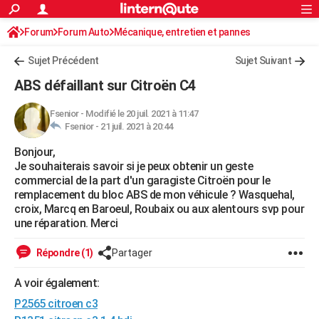
ACTUALITÉS
Forum
Forum Auto
Mécanique, entretien et pannes
Connexion
S'inscrire
Rechercher
Société
Education
Villes
Politique
Faits Divers
Monde
+
SPORT
Sujet Précédent
Sujet Suivant
Football
Cyclisme
Forum
Coupe du monde 2026
Tennis
Rugby
CULTURE
ABS défaillant sur Citroën C4
TNT
Cinéma
Musique
Programme TV
Streaming
Sorties cinéma
+
FINANCE
Fsenior
-
Modifié le 20 juil. 2021 à 11:47
Fsenior -
21 juil. 2021 à 20:44
Impôts
Immobilier
Banque
Crédit
Retraite
Epargne
Risques naturels par ville
Assurance
AUTO
Bonjour,
Réserver un essai
Berlines
Forum auto
Essais
Citadines
SUV
+
HIGH-TECH
Je souhaiterais savoir si je peux obtenir un geste
commercial de la part d'un garagiste Citroën pour le
Meilleur smartphone
Ordinateurs
Guide high-tech
Mobiles
Internet
Jeux vidéo
+
BRICOLAGE
remplacement du bloc ABS de mon véhicule ? Wasquehal,
croix, Marcq en Baroeul, Roubaix ou aux alentours svp pour
Aménagement intérieur
Cuisine
Jardinage
+
Forum
Extérieur
Salle de bains
Rangement
WEEK-END
une réparation. Merci
Escapades
Expositions
Week-end nature
Guides de France
Patrimoine
Musées
+
LIFESTYLE
Répondre (1)
Partager
Bien-être
Mode
+
Art de vivre
Loisirs
Modes de vie
SANTE
A voir également:
P2565 citroen c3
Guide de la santé
Médicaments
+
Alimentation
Maladies
Sommeil
VOYAGE