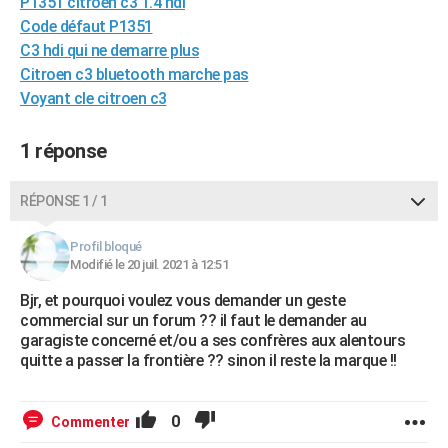
P1351 citroen c3 1.4 hdi
City break
Voyage de noces
Climat
Destinations
Voyage nature
Forum
+
PHOTO
Code défaut P1351
C3 hdi qui ne demarre plus
GUIDES D'ACHAT
Citroen c3 bluetooth marche pas
Voyant cle citroen c3
BONS PLANS
CARTE DE VOEUX
1 réponse
Carte Bonne année
Carte Pâques
Carte de Noël
Carte Saint-Valentin
Carte d'anniversaire
DICTIONNAIRE
RÉPONSE 1 / 1
Biographies
Expressions
Dictionnaire
Citations
Proverbes
PROGRAMME TV
Profil bloqué
Modifié le 20 juil. 2021 à 12:51
COPAINS D'AVANT
Bjr, et pourquoi voulez vous demander un geste
Se connecter
Collèges
Universités
Service militaire
S'inscrire
Lycées
Primaires
Entreprises
Avis de recherche
AVIS DE DÉCÈS
commercial sur un forum ?? il faut le demander au
garagiste concerné et/ou a ses confrères aux alentours
FORUM
quitte a passer la frontière ?? sinon il reste la marque !!
Lifestyle
Sport
Television
Cinema
Bricolage
Culture
Auto
Voyage
0
Commenter