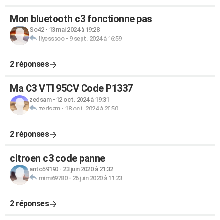
Mon bluetooth c3 fonctionne pas
So42
-
13 mai 2024 à 19:28
Ilyesssoo
-
9 sept. 2024 à 16:59
2 réponses
Ma C3 VTI 95CV Code P1337
zedsam
-
12 oct. 2024 à 19:31
zedsam
-
18 oct. 2024 à 20:50
2 réponses
citroen c3 code panne
anto59190
-
23 juin 2020 à 21:32
mimi69780
-
26 juin 2020 à 11:23
2 réponses