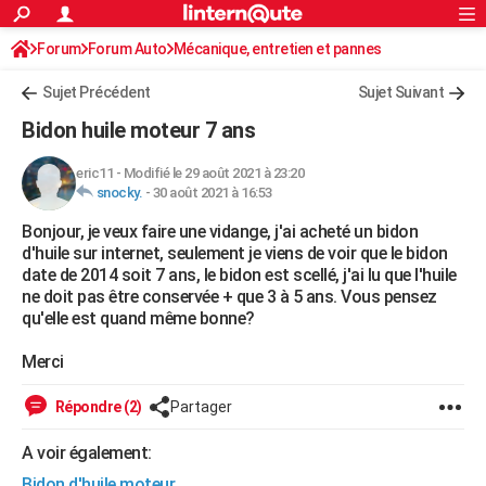
ACTUALITÉS
Forum
Forum Auto
Mécanique, entretien et pannes
Connexion
S'inscrire
Rechercher
Société
Education
Villes
Politique
Faits Divers
Monde
+
SPORT
Sujet Précédent
Sujet Suivant
Football
Cyclisme
Forum
Coupe du monde 2026
Tennis
Rugby
CULTURE
Bidon huile moteur 7 ans
TNT
Cinéma
Musique
Programme TV
Streaming
Sorties cinéma
+
FINANCE
eric11
-
Modifié le 29 août 2021 à 23:20
snocky.
-
30 août 2021 à 16:53
Impôts
Immobilier
Banque
Crédit
Retraite
Epargne
Risques naturels par ville
Assurance
AUTO
Bonjour, je veux faire une vidange, j'ai acheté un bidon
Réserver un essai
Berlines
Forum auto
Essais
Citadines
SUV
+
HIGH-TECH
d'huile sur internet, seulement je viens de voir que le bidon
date de 2014 soit 7 ans, le bidon est scellé, j'ai lu que l'huile
Meilleur smartphone
Ordinateurs
Guide high-tech
Mobiles
Internet
Jeux vidéo
+
BRICOLAGE
ne doit pas être conservée + que 3 à 5 ans. Vous pensez
qu'elle est quand même bonne?
Aménagement intérieur
Cuisine
Jardinage
+
Forum
Extérieur
Salle de bains
Rangement
WEEK-END
Merci
Escapades
Expositions
Week-end nature
Guides de France
Patrimoine
Musées
+
LIFESTYLE
Répondre (2)
Partager
Bien-être
Mode
+
Art de vivre
Loisirs
Modes de vie
SANTE
A voir également:
Guide de la santé
Médicaments
+
Alimentation
Maladies
Sommeil
VOYAGE
Bidon d'huile moteur