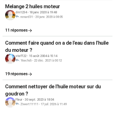
Melange 2 huiles moteur
dm1234
-
18 janv. 2020 à 19:48
renard31
-
20 janv. 2020 à 08:05
11 réponses
Comment faire quand on a de l'eau dans l'huile
du moteur ?
steff22
-
15 août 2004 à 15:14
16echdi
-
22 déc. 2021 à 00:12
19 réponses
Comment nettoyer de l'huile moteur sur du
goudron ?
Fleur
-
30 sept. 2023 à 18:04
Ziwert11111
-
17 juil. 2026 à 11:49