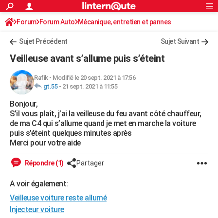
ACTUALITÉS
Forum
Forum Auto
Mécanique, entretien et pannes
Connexion
S'inscrire
Rechercher
Société
Education
Villes
Politique
Faits Divers
Monde
+
SPORT
Sujet Précédent
Sujet Suivant
Football
Cyclisme
Forum
Coupe du monde 2026
Tennis
Rugby
CULTURE
Veilleuse avant s’allume puis s’éteint
TNT
Cinéma
Musique
Programme TV
Streaming
Sorties cinéma
+
FINANCE
Rafik
-
Modifié le 20 sept. 2021 à 17:56
gt.55
-
21 sept. 2021 à 11:55
Impôts
Immobilier
Banque
Crédit
Retraite
Epargne
Risques naturels par ville
Assurance
AUTO
Bonjour,
Réserver un essai
Berlines
Forum auto
Essais
Citadines
SUV
+
HIGH-TECH
S’il vous plaît, j’ai la veilleuse du feu avant côté chauffeur,
de ma C4 qui s’allume quand je met en marche la voiture
Meilleur smartphone
Ordinateurs
Guide high-tech
Mobiles
Internet
Jeux vidéo
+
BRICOLAGE
puis s’éteint quelques minutes après
Merci pour votre aide
Aménagement intérieur
Cuisine
Jardinage
+
Forum
Extérieur
Salle de bains
Rangement
WEEK-END
Répondre (1)
Partager
Escapades
Expositions
Week-end nature
Guides de France
Patrimoine
Musées
+
LIFESTYLE
A voir également:
Bien-être
Mode
+
Art de vivre
Loisirs
Modes de vie
SANTE
Veilleuse voiture reste allumé
Guide de la santé
Médicaments
+
Alimentation
Maladies
Sommeil
Injecteur voiture
VOYAGE