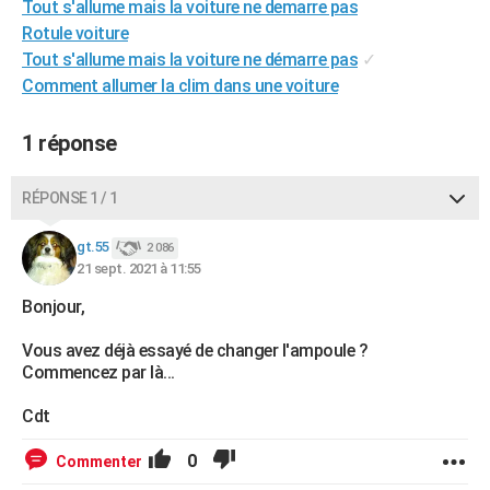
Tout s'allume mais la voiture ne demarre pas
City break
Voyage de noces
Climat
Destinations
Voyage nature
Forum
+
PHOTO
Rotule voiture
Tout s'allume mais la voiture ne démarre pas
✓
GUIDES D'ACHAT
Comment allumer la clim dans une voiture
BONS PLANS
1 réponse
CARTE DE VOEUX
Carte Bonne année
Carte Pâques
Carte de Noël
Carte Saint-Valentin
Carte d'anniversaire
RÉPONSE 1 / 1
DICTIONNAIRE
Biographies
Expressions
Dictionnaire
Citations
Proverbes
gt.55
PROGRAMME TV
2 086
21 sept. 2021 à 11:55
COPAINS D'AVANT
Bonjour,
Se connecter
Collèges
Universités
Service militaire
S'inscrire
Lycées
Primaires
Entreprises
Avis de recherche
AVIS DE DÉCÈS
Vous avez déjà essayé de changer l'ampoule ?
Commencez par là...
FORUM
Cdt
Lifestyle
Sport
Television
Cinema
Bricolage
Culture
Auto
Voyage
0
Commenter