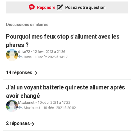
Répondre
Posez votre question
Discussions similaires
Pourquoi mes feux stop s'allument avec les
phares ?
drive72
-
12 févr. 2013 à 21:36
Dave
-
13 août 2025 à 14:17
14 réponses
J'ai un voyant batterie qui reste allumer après
avoir changé
Maxlauret
-
10 déc. 2021 à 17:22
Maxlauret
-
10 déc. 2021 à 20:02
2 réponses