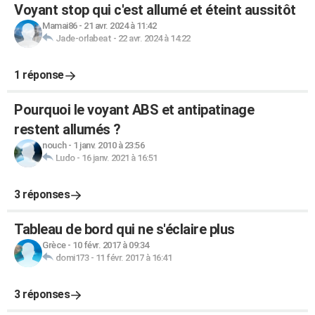
Voyant stop qui c'est allumé et éteint aussitôt
Mamai86
-
21 avr. 2024 à 11:42
Jade-orlabeat
-
22 avr. 2024 à 14:22
1 réponse
Pourquoi le voyant ABS et antipatinage
restent allumés ?
nouch
-
1 janv. 2010 à 23:56
Ludo
-
16 janv. 2021 à 16:51
3 réponses
Tableau de bord qui ne s'éclaire plus
Grèce
-
10 févr. 2017 à 09:34
domi173
-
11 févr. 2017 à 16:41
3 réponses