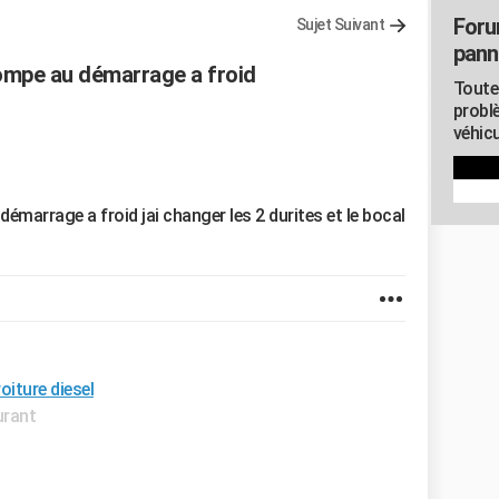
Foru
Sujet Suivant
pann
pompe au démarrage a froid
Toute
probl
véhicu
émarrage a froid jai changer les 2 durites et le bocal
iture diesel
urant