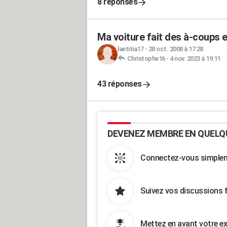
8 réponses
Ma voiture fait des à-coups e
laetitia17
-
28 oct. 2008 à 17:28
Christophe16
-
4 nov. 2023 à 19:11
43 réponses
DEVENEZ MEMBRE EN QUELQ
Connectez-vous simpleme
Suivez vos discussions 
Mettez en avant votre ex