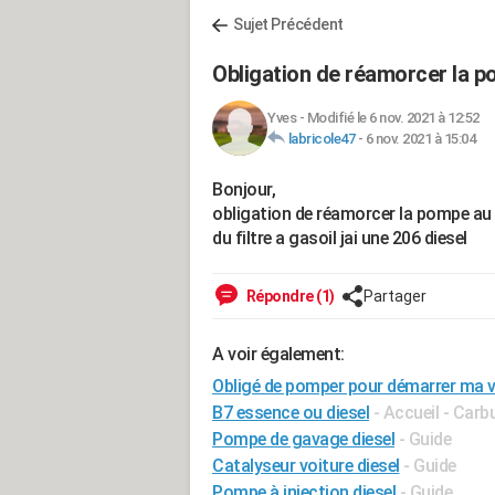
Sujet Précédent
Obligation de réamorcer la 
Yves
-
Modifié le 6 nov. 2021 à 12:52
labricole47
-
6 nov. 2021 à 15:04
Bonjour,
obligation de réamorcer la pompe au d
du filtre a gasoil jai une 206 diesel
Répondre (1)
Partager
A voir également:
Obligé de pomper pour démarrer ma vo
B7 essence ou diesel
- Accueil - Carb
Pompe de gavage diesel
- Guide
Catalyseur voiture diesel
- Guide
Pompe à injection diesel
- Guide