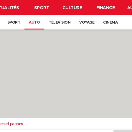
TUALITÉS
SPORT
CULTURE
FINANCE
A
SPORT
AUTO
TELEVISION
VOYAGE
CINEMA
ien et pannes