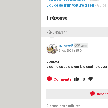
Liquide de frein voiture diesel
- Guide
1 réponse
RÉPONSE 1 / 1
labricole47
2 871
6 nov. 2021 à 15:04
Bonjour
c'est le soucis avec le diesel ; trouver 
0
Commenter
Répond
Discussions similaires