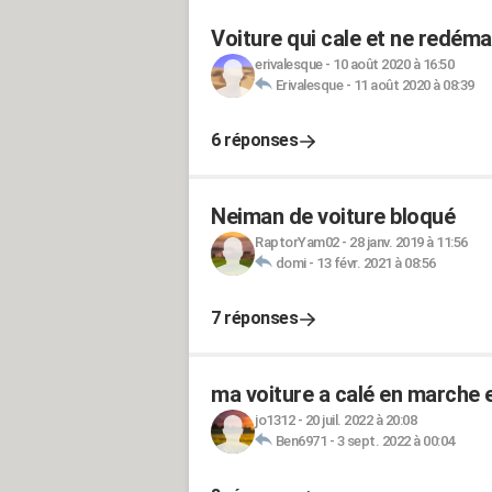
Voiture qui cale et ne redéma
erivalesque
-
10 août 2020 à 16:50
Erivalesque
-
11 août 2020 à 08:39
6 réponses
Neiman de voiture bloqué
RaptorYam02
-
28 janv. 2019 à 11:56
domi
-
13 févr. 2021 à 08:56
7 réponses
ma voiture a calé en marche 
jo1312
-
20 juil. 2022 à 20:08
Ben6971
-
3 sept. 2022 à 00:04