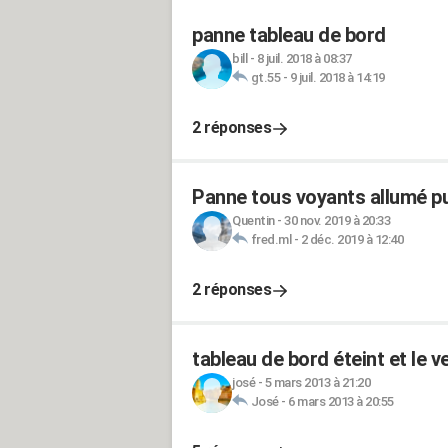
panne tableau de bord
bill
-
8 juil. 2018 à 08:37
gt.55
-
9 juil. 2018 à 14:19
2 réponses
Panne tous voyants allumé p
Quentin
-
30 nov. 2019 à 20:33
fred.ml
-
2 déc. 2019 à 12:40
2 réponses
tableau de bord éteint et le 
josé
-
5 mars 2013 à 21:20
José
-
6 mars 2013 à 20:55