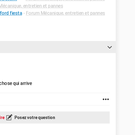
écanique, entretien et pannes
ford fiesta
-
Forum Mécanique, entretien et pannes
 chose qui arrive
re
Posez votre question