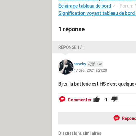
Éclairage tableau de bord
✓
-
Forum M
Signification voyant tableau de bord 
1 réponse
RÉPONSE 1 / 1
snocky.
147
17 déc. 2021 à 21:20
Bjr,si la batterie est HS c'est quelque
-1
Commenter
Répond
Discussions similaires