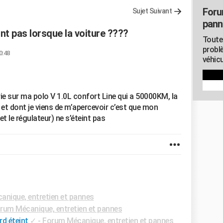
Foru
Sujet Suivant
pann
nt pas lorsque la voiture ????
Toute
probl
0:48
véhicu
ie sur ma polo V 1.0L confort Line qui a 50000KM, la
 et dont je viens de m’apercevoir c’est que mon
et le régulateur) ne s’éteint pas
nique, entretien et pannes
rum Mécanique, entretien et pannes
rd éteint
✓
-
Forum Mécanique, entretien et pannes