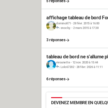
5 réponses
affichage tableau de bord Fo
domino871
-
28 févr. 2015 à 16:00
snocky.
-
2 mars 2015 à 17:38
3 réponses
tableau de bord ne s'allume p
vivounette
-
12 nov. 2020 à 15:44
Lolo67202
-
28 févr. 2026 à 11:11
6 réponses
DEVENEZ MEMBRE EN QUELQ