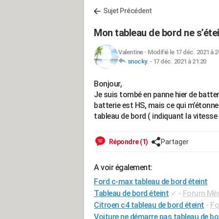
Sujet Précédent
Mon tableau de bord ne s’étei
Valentine
-
Modifié le 17 déc. 2021 à 2
snocky.
-
17 déc. 2021 à 21:20
Bonjour,
Je suis tombé en panne hier de batter
batterie est HS, mais ce qui m’étonne
tableau de bord ( indiquant la vitesse 
Répondre (1)
Partager
A voir également:
Ford c-max tableau de bord éteint
Tableau de bord éteint
✓
-
Forum Méca
Citroen c4 tableau de bord éteint
-
Fo
Voiture ne démarre pas tableau de bo