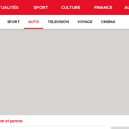
TUALITÉS
SPORT
CULTURE
FINANCE
A
SPORT
AUTO
TELEVISION
VOYAGE
CINEMA
ien et pannes