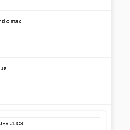
rd c max
lus
UES CLICS