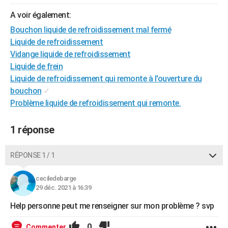
City break
Voyage de noces
Climat
Destinations
Voyage nature
Forum
+
PHOTO
A voir également:
Bouchon liquide de refroidissement mal fermé
GUIDES D'ACHAT
Liquide de refroidissement
BONS PLANS
Vidange liquide de refroidissement
Liquide de frein
CARTE DE VOEUX
Liquide de refroidissement qui remonte à l'ouverture du
bouchon
✓
Carte Bonne année
Carte Pâques
Carte de Noël
Carte Saint-Valentin
Carte d'anniversaire
DICTIONNAIRE
Problème liquide de refroidissement qui remonte.
Biographies
Expressions
Dictionnaire
Citations
Proverbes
PROGRAMME TV
1 réponse
COPAINS D'AVANT
Se connecter
Collèges
Universités
Service militaire
S'inscrire
Lycées
Primaires
Entreprises
Avis de recherche
RÉPONSE 1 / 1
AVIS DE DÉCÈS
FORUM
ceciledebarge
29 déc. 2021 à 16:39
Lifestyle
Sport
Television
Cinema
Bricolage
Culture
Auto
Voyage
Help personne peut me renseigner sur mon problème ? svp
0
Commenter