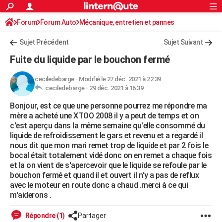
ACTUALITÉS
Forum
Forum Auto
Mécanique, entretien et pannes
Connexion
S'inscrire
Rechercher
Société
Education
Villes
Politique
Faits Divers
Monde
+
SPORT
Sujet Précédent
Sujet Suivant
Football
Cyclisme
Forum
Coupe du monde 2026
Tennis
Rugby
CULTURE
Fuite du liquide par le bouchon fermé
TNT
Cinéma
Musique
Programme TV
Streaming
Sorties cinéma
+
FINANCE
ceciledebarge
-
Modifié le 27 déc. 2021 à 22:39
ceciledebarge -
29 déc. 2021 à 16:39
Impôts
Immobilier
Banque
Crédit
Retraite
Epargne
Risques naturels par ville
Assurance
AUTO
Bonjour, est ce que une personne pourrez me répondre ma
Réserver un essai
Berlines
Forum auto
Essais
Citadines
SUV
+
HIGH-TECH
mère a acheté une XTOO 2008 il y a peut de temps et on
c'est aperçu dans la même semaine qu'elle consommé du
Meilleur smartphone
Ordinateurs
Guide high-tech
Mobiles
Internet
Jeux vidéo
+
BRICOLAGE
liquide de refroidissement le gars et revenu et a regardé il
nous dit que mon mari remet trop de liquide et par 2 fois le
Aménagement intérieur
Cuisine
Jardinage
+
Forum
Extérieur
Salle de bains
Rangement
WEEK-END
bocal était totalement vidé donc on en remet a chaque fois
et la on vient de s'apercevoir que le liquide se refoule par le
Escapades
Expositions
Week-end nature
Guides de France
Patrimoine
Musées
+
LIFESTYLE
bouchon fermé et quand il et ouvert il n'y a pas de reflux
avec le moteur en route donc a chaud .merci à ce qui
Bien-être
Mode
+
Art de vivre
Loisirs
Modes de vie
SANTE
m'aiderons .
Guide de la santé
Médicaments
+
Alimentation
Maladies
Sommeil
VOYAGE
Répondre (1)
Partager