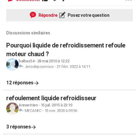
Répondre
Posez votre question
Discussions similaires
Pourquoi liquide de refroidissement refoule
moteur chaud ?
balbaz54
-
28 mai 2010 à 12:22
Jeroulepourvous
-
21 févr. 2022 à 14:11
12 réponses
refoulement liquide refroidisseur
Anneettien
-
15 juil. 2015 à 23:10
MECANIC
-
15 nov. 2020 à 09:56
3 réponses