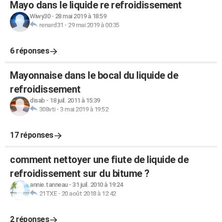
Mayo dans le liquide re refroidissement
Wiwy30
-
28 mai 2019 à 18:59
renard31
-
29 mai 2019 à 00:35
6 réponses
Mayonnaise dans le bocal du liquide de
refroidissement
disab
-
18 juil. 2011 à 15:39
308vti
-
3 mai 2019 à 19:52
17 réponses
comment nettoyer une fiute de liquide de
refroidissement sur du bitume ?
annie.tanneau
-
31 juil. 2010 à 19:24
21TXE
-
20 août 2018 à 12:42
2 réponses