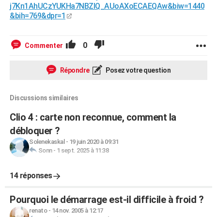
j7Kn1AhUCzYUKHa7NBZIQ_AUoAXoECAEQAw&biw=1440
&bih=769&dpr=1
0
Commenter
Répondre
Posez votre question
Discussions similaires
Clio 4 : carte non reconnue, comment la
débloquer ?
Solenekaskal
-
19 juin 2020 à 09:31
Sonn
-
1 sept. 2025 à 11:38
14 réponses
Pourquoi le démarrage est-il difficile à froid ?
renato
-
14 nov. 2005 à 12:17