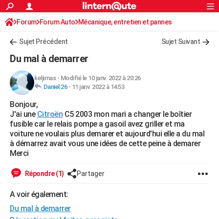
ACTUALITÉS
Forum
Forum Auto
Mécanique, entretien et pannes
Connexion
S'inscrire
Rechercher
Société
Education
Villes
Politique
Faits Divers
Monde
+
SPORT
Sujet Précédent
Sujet Suivant
Football
Cyclisme
Forum
Coupe du monde 2026
Tennis
Rugby
CULTURE
Du mal à demarrer
TNT
Cinéma
Musique
Programme TV
Streaming
Sorties cinéma
+
FINANCE
keljimas
-
Modifié le 10 janv. 2022 à 20:26
Daniel 26
-
11 janv. 2022 à 14:53
Impôts
Immobilier
Banque
Crédit
Retraite
Epargne
Risques naturels par ville
Assurance
AUTO
Bonjour,
Réserver un essai
Berlines
Forum auto
Essais
Citadines
SUV
+
HIGH-TECH
J'ai une
Citroën
C5 2003 mon mari a changer le boîtier
fusible car le relais pompe a gasoil avez griller et ma
Meilleur smartphone
Ordinateurs
Guide high-tech
Mobiles
Internet
Jeux vidéo
+
BRICOLAGE
voiture ne voulais plus demarer et aujourd'hui elle a du mal
à démarrez avait vous une idées de cette peine à demarer
Aménagement intérieur
Cuisine
Jardinage
+
Forum
Extérieur
Salle de bains
Rangement
WEEK-END
Merci
Escapades
Expositions
Week-end nature
Guides de France
Patrimoine
Musées
+
LIFESTYLE
Répondre (1)
Partager
Bien-être
Mode
+
Art de vivre
Loisirs
Modes de vie
SANTE
A voir également:
Du mal à demarrer
Guide de la santé
Médicaments
+
Alimentation
Maladies
Sommeil
VOYAGE