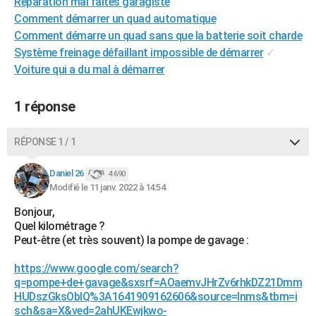
Réparation mal faites garagiste
City break
Voyage de noces
Climat
Destinations
Voyage nature
Forum
+
PHOTO
Comment démarrer un quad automatique
Comment démarre un quad sans que la batterie soit charde
GUIDES D'ACHAT
Système freinage défaillant impossible de démarrer
✓
Voiture qui a du mal à démarrer
BONS PLANS
CARTE DE VOEUX
1 réponse
Carte Bonne année
Carte Pâques
Carte de Noël
Carte Saint-Valentin
Carte d'anniversaire
DICTIONNAIRE
RÉPONSE 1 / 1
Biographies
Expressions
Dictionnaire
Citations
Proverbes
PROGRAMME TV
Daniel 26
4 690
Modifié le 11 janv. 2022 à 14:54
COPAINS D'AVANT
Bonjour,
Se connecter
Collèges
Universités
Service militaire
S'inscrire
Lycées
Primaires
Entreprises
Avis de recherche
AVIS DE DÉCÈS
Quel kilométrage ?
Peut-être (et très souvent) la pompe de gavage :
FORUM
https://www.google.com/search?
Lifestyle
Sport
Television
Cinema
Bricolage
Culture
Auto
Voyage
q=pompe+de+gavage&sxsrf=AOaemvJHrZv6rhkDZ21Dmm
HUDszGksObIQ%3A1641909162606&source=lnms&tbm=i
sch&sa=X&ved=2ahUKEwjkwo-