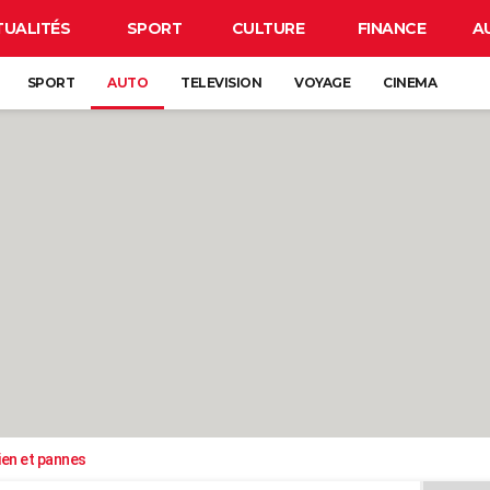
TUALITÉS
SPORT
CULTURE
FINANCE
A
SPORT
AUTO
TELEVISION
VOYAGE
CINEMA
ien et pannes