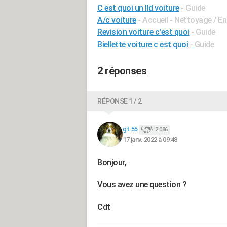
C est quoi un lld voiture
- Guide
A/c voiture
- Accueil - Nettoyage / En
Revision voiture c'est quoi
- Guide
Biellette voiture c est quoi
- Guide
2 réponses
RÉPONSE 1 / 2
gt.55
2 086
17 janv. 2022 à 09:48
Bonjour,
Vous avez une question ?
Cdt