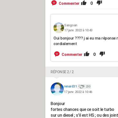
0
Commenter
Sangoan
17 janv. 2022 à 10:43
Oui bonjour ???? j ai eu ma réponse
cordialement
0
Commenter
RÉPONSE 2 / 2
renard31
230
17 janv. 2022 à 10:46
Bonjour
fortes chances que ce soit le turbo
sur un diesel ; s'il est HS ; ou des joi