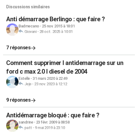
Discussions similaires
Anti démarrage Berlingo : que faire ?
Badmecano
-
25 nov. 2015 à 18:01
Giovani
-
28 oct. 2025 à 10:01
7 réponses
Comment supprimer l antidemarrage sur un
ford c max 2.0 l diesel de 2004
Estelle
-
31 mars 2020 à 22:49
Jeje
-
23 nov. 2023 à 12:12
9 réponses
Antidémarrage bloqué : que faire ?
sandrine
-
23 févr. 2009 à 08:58
patt
-
9 mai 2019 à 23:10