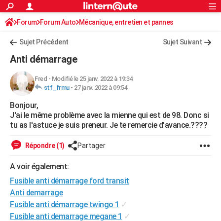
ACTUALITÉS
Forum
Forum Auto
Mécanique, entretien et pannes
Connexion
S'inscrire
Rechercher
Société
Education
Villes
Politique
Faits Divers
Monde
+
SPORT
Sujet Précédent
Sujet Suivant
Football
Cyclisme
Forum
Coupe du monde 2026
Tennis
Rugby
CULTURE
Anti démarrage
TNT
Cinéma
Musique
Programme TV
Streaming
Sorties cinéma
+
FINANCE
Fred
-
Modifié le 25 janv. 2022 à 19:34
stf_frmu
-
27 janv. 2022 à 09:54
Impôts
Immobilier
Banque
Crédit
Retraite
Epargne
Risques naturels par ville
Assurance
AUTO
Bonjour,
Réserver un essai
Berlines
Forum auto
Essais
Citadines
SUV
+
HIGH-TECH
J'ai le même problème avec la mienne qui est de 98. Donc si
tu as l'astuce je suis preneur. Je te remercie d'avance.????
Meilleur smartphone
Ordinateurs
Guide high-tech
Mobiles
Internet
Jeux vidéo
+
BRICOLAGE
Répondre (1)
Partager
Aménagement intérieur
Cuisine
Jardinage
+
Forum
Extérieur
Salle de bains
Rangement
WEEK-END
A voir également:
Escapades
Expositions
Week-end nature
Guides de France
Patrimoine
Musées
+
LIFESTYLE
Fusible anti démarrage ford transit
Bien-être
Mode
+
Art de vivre
Loisirs
Modes de vie
Anti demarrage
SANTE
Fusible anti démarrage twingo 1
✓
Guide de la santé
Médicaments
+
Alimentation
Maladies
Sommeil
VOYAGE
Fusible anti demarrage megane 1
✓