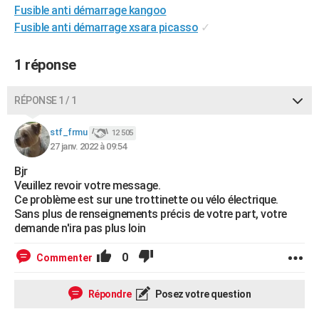
Fusible anti démarrage kangoo
City break
Voyage de noces
Climat
Destinations
Voyage nature
Forum
+
PHOTO
Fusible anti démarrage xsara picasso
✓
GUIDES D'ACHAT
1 réponse
BONS PLANS
RÉPONSE 1 / 1
CARTE DE VOEUX
Carte Bonne année
Carte Pâques
Carte de Noël
Carte Saint-Valentin
Carte d'anniversaire
DICTIONNAIRE
stf_frmu
12 505
27 janv. 2022 à 09:54
Biographies
Expressions
Dictionnaire
Citations
Proverbes
PROGRAMME TV
Bjr
Veuillez revoir votre message.
COPAINS D'AVANT
Ce problème est sur une trottinette ou vélo électrique.
Sans plus de renseignements précis de votre part, votre
Se connecter
Collèges
Universités
Service militaire
S'inscrire
Lycées
Primaires
Entreprises
Avis de recherche
AVIS DE DÉCÈS
demande n'ira pas plus loin
FORUM
0
Commenter
Lifestyle
Sport
Television
Cinema
Bricolage
Culture
Auto
Voyage
Répondre
Posez votre question