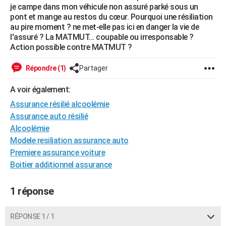
je campe dans mon véhicule non assuré parké sous un
City break
Voyage de noces
Climat
Destinations
Voyage nature
Forum
+
PHOTO
pont et mange au restos du cœur. Pourquoi une résiliation
au pire moment ? ne met-elle pas ici en danger la vie de
GUIDES D'ACHAT
l'assuré ? La MATMUT... coupable ou irresponsable ?
Action possible contre MATMUT ?
BONS PLANS
Répondre (1)
Partager
CARTE DE VOEUX
A voir également:
Carte Bonne année
Carte Pâques
Carte de Noël
Carte Saint-Valentin
Carte d'anniversaire
DICTIONNAIRE
Assurance résilié alcoolémie
Biographies
Expressions
Dictionnaire
Citations
Proverbes
PROGRAMME TV
Assurance auto résilié
Alcoolémie
COPAINS D'AVANT
Modele resiliation assurance auto
Premiere assurance voiture
Se connecter
Collèges
Universités
Service militaire
S'inscrire
Lycées
Primaires
Entreprises
Avis de recherche
AVIS DE DÉCÈS
Boitier additionnel assurance
FORUM
1 réponse
Lifestyle
Sport
Television
Cinema
Bricolage
Culture
Auto
Voyage
RÉPONSE 1 / 1