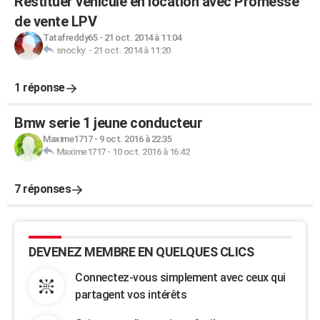
Restituer véhicule en location avec Promesse
de vente LPV
Tatafreddy65
-
21 oct. 2014 à 11:04
snocky.
-
21 oct. 2014 à 11:20
1 réponse
Bmw serie 1 jeune conducteur
Maxime1717
-
9 oct. 2016 à 22:35
Maxime1717
-
10 oct. 2016 à 16:42
7 réponses
DEVENEZ MEMBRE EN QUELQUES CLICS
Connectez-vous simplement avec ceux qui
partagent vos intérêts