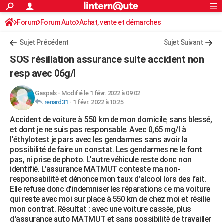
ACTUALITÉS
Forum
Forum Auto
Achat, vente et démarches
Connexion
S'inscrire
Rechercher
Société
Education
Villes
Politique
Faits Divers
Monde
+
SPORT
Démarches administratives
Sujet Précédent
Sujet Suivant
Football
Cyclisme
Forum
Coupe du monde 2026
Tennis
Rugby
CULTURE
SOS résiliation assurance suite accident non
TNT
Cinéma
Musique
Programme TV
Streaming
Sorties cinéma
+
resp avec 06g/l
FINANCE
Impôts
Immobilier
Banque
Crédit
Retraite
Epargne
Risques naturels par ville
Assurance
AUTO
Gaspals
-
Modifié le 1 févr. 2022 à 09:02
renard31
-
1 févr. 2022 à 10:25
Réserver un essai
Berlines
Forum auto
Essais
Citadines
SUV
+
HIGH-TECH
Accident de voiture à 550 km de mon domicile, sans blessé,
et dont je ne suis pas responsable. Avec 0,65 mg/l à
Meilleur smartphone
Ordinateurs
Guide high-tech
Mobiles
Internet
Jeux vidéo
+
BRICOLAGE
l'éthylotest je pars avec les gendarmes sans avoir la
possibilité de faire un constat. Les gendarmes ne le font
Aménagement intérieur
Cuisine
Jardinage
+
Forum
Extérieur
Salle de bains
Rangement
WEEK-END
pas, ni prise de photo. L'autre véhicule reste donc non
identifié. L'assurance MATMUT conteste ma non-
Escapades
Expositions
Week-end nature
Guides de France
Patrimoine
Musées
+
LIFESTYLE
responsabilité et dénonce mon taux d'alcool lors des fait.
Elle refuse donc d'indemniser les réparations de ma voiture
Bien-être
Mode
+
Art de vivre
Loisirs
Modes de vie
SANTE
qui reste avec moi sur place à 550 km de chez moi et résilie
mon contrat. Résultat : avec une voiture cassée, plus
Guide de la santé
Médicaments
+
Alimentation
Maladies
Sommeil
VOYAGE
d'assurance auto MATMUT et sans possibilité de travailler