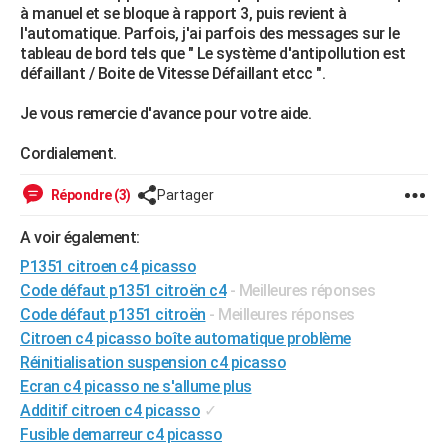
à manuel et se bloque à rapport 3, puis revient à
City break
Voyage de noces
Climat
Destinations
Voyage nature
Forum
+
PHOTO
l'automatique. Parfois, j'ai parfois des messages sur le
tableau de bord tels que " Le système d'antipollution est
GUIDES D'ACHAT
défaillant / Boite de Vitesse Défaillant etcc ".
BONS PLANS
Je vous remercie d'avance pour votre aide.
CARTE DE VOEUX
Cordialement.
Carte Bonne année
Carte Pâques
Carte de Noël
Carte Saint-Valentin
Carte d'anniversaire
DICTIONNAIRE
Répondre (3)
Partager
Biographies
Expressions
Dictionnaire
Citations
Proverbes
PROGRAMME TV
A voir également:
P1351 citroen c4 picasso
COPAINS D'AVANT
Code défaut p1351 citroën c4
- Meilleures réponses
Se connecter
Collèges
Universités
Service militaire
S'inscrire
Lycées
Primaires
Entreprises
Avis de recherche
AVIS DE DÉCÈS
Code défaut p1351 citroën
- Meilleures réponses
Citroen c4 picasso boîte automatique problème
FORUM
Réinitialisation suspension c4 picasso
Lifestyle
Sport
Television
Cinema
Bricolage
Culture
Auto
Voyage
Ecran c4 picasso ne s'allume plus
Additif citroen c4 picasso
✓
Fusible demarreur c4 picasso