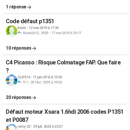
1 réponse
Code défaut p1351
Kevin
-
12 mai 2019 à 17:36
Kevin2612_3925
-
17 mai 2019 à 20:17
10 réponses
C4 Picasso : Risque Colmatage FAP. Que faire
?
OLR974
-
17 juin 2016 à 15:50
fr1
-
25 févr. 2025 à 19:03
20 réponses
Défaut moteur Xsara 1.6hdi 2006 codes P1351
et P0087
remy-22
-
29 juil. 2023 à 22:57