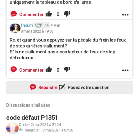
uniquement le tableau de bord s'allume
0
Commenter
fred.ml
>
Van
776
8 mars 2022 à 19:38
Re, et quand vous appuyez sur la pédale du frein les feux
de stop arrières s'allument?
S'ils ne s'allument pas > contacteur de feux de stop
défectueux.
0
Commenter
Répondre
Posez votre question
Discussions similaires
code défaut P1351
Chris
-
2 mai 2021 à 21:24
renard31
-
3 mai 2021 à 07:56