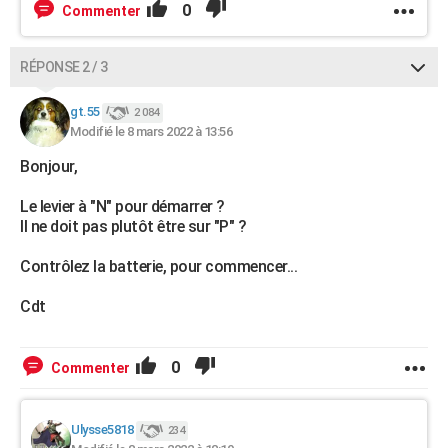
0
Commenter
RÉPONSE 2 / 3
gt.55
2 084
Modifié le 8 mars 2022 à 13:56
Bonjour,
Le levier à "N" pour démarrer ?
Il ne doit pas plutôt être sur "P" ?
Contrôlez la batterie, pour commencer...
Cdt
0
Commenter
Ulysse5818
234