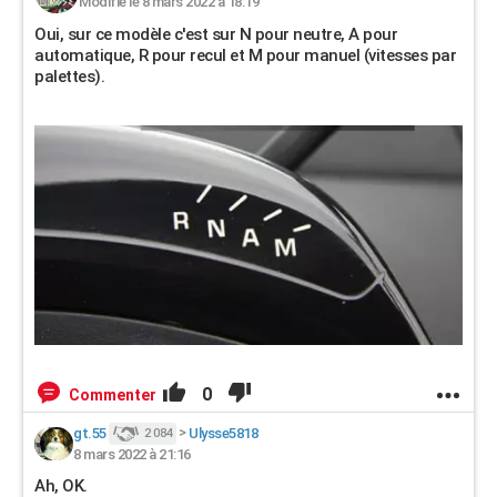
Modifié le 8 mars 2022 à 18:19
Oui, sur ce modèle c'est sur N pour neutre, A pour
automatique, R pour recul et M pour manuel (vitesses par
palettes).
0
Commenter
gt.55
>
Ulysse5818
2 084
8 mars 2022 à 21:16
Ah, OK.