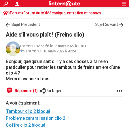
ACTUALITÉS
Forum
Forum Auto
Mécanique, entretien et pannes
Connexion
S'inscrire
Rechercher
Société
Education
Villes
Politique
Faits Divers
Monde
+
SPORT
Sujet Précédent
Sujet Suivant
Football
Cyclisme
Forum
Coupe du monde 2026
Tennis
Rugby
CULTURE
Aide s’il vous plaît ! (Freins clio)
TNT
Cinéma
Musique
Programme TV
Streaming
Sorties cinéma
+
FINANCE
Pierric13
-
Modifié le 16 mars 2022 à 18:03
Pierric13 -
16 mars 2022 à 20:24
Impôts
Immobilier
Banque
Crédit
Retraite
Epargne
Risques naturels par ville
Assurance
AUTO
Bonjour, quelqu'un sait si il y a des choses à faire en
Réserver un essai
Berlines
Forum auto
Essais
Citadines
SUV
+
HIGH-TECH
particulier pour retirer les tambours de freins arrière d’une
clio 4 ?
Meilleur smartphone
Ordinateurs
Guide high-tech
Mobiles
Internet
Jeux vidéo
+
BRICOLAGE
Merci d’avance à tous
Aménagement intérieur
Cuisine
Jardinage
+
Forum
Extérieur
Salle de bains
Rangement
WEEK-END
Répondre (1)
Partager
Escapades
Expositions
Week-end nature
Guides de France
Patrimoine
Musées
+
LIFESTYLE
A voir également:
Tambour clio 2 bloqué
Bien-être
Mode
+
Art de vivre
Loisirs
Modes de vie
SANTE
Probleme centralisation clio 2
✓
Guide de la santé
Médicaments
+
Alimentation
Maladies
Sommeil
VOYAGE
Coffre clio 2 bloqué