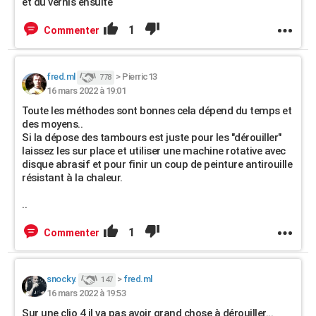
et du vernis ensuite
1
Commenter
fred.ml
>
Pierric13
778
16 mars 2022 à 19:01
Toute les méthodes sont bonnes cela dépend du temps et
des moyens..
Si la dépose des tambours est juste pour les "dérouiller"
laissez les sur place et utiliser une machine rotative avec
disque abrasif et pour finir un coup de peinture antirouille
résistant à la chaleur.
..
1
Commenter
snocky.
>
fred.ml
147
16 mars 2022 à 19:53
Sur une clio 4 il va pas avoir grand chose à dérouiller...