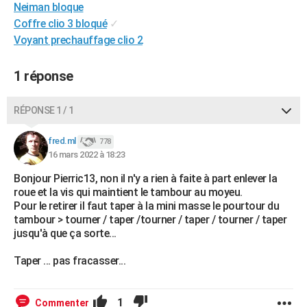
Neiman bloque
City break
Voyage de noces
Climat
Destinations
Voyage nature
Forum
+
PHOTO
Coffre clio 3 bloqué
✓
Voyant prechauffage clio 2
GUIDES D'ACHAT
BONS PLANS
1 réponse
CARTE DE VOEUX
RÉPONSE 1 / 1
Carte Bonne année
Carte Pâques
Carte de Noël
Carte Saint-Valentin
Carte d'anniversaire
DICTIONNAIRE
fred.ml
778
Biographies
Expressions
Dictionnaire
Citations
Proverbes
16 mars 2022 à 18:23
PROGRAMME TV
Bonjour Pierric13, non il n'y a rien à faite à part enlever la
COPAINS D'AVANT
roue et la vis qui maintient le tambour au moyeu.
Pour le retirer il faut taper à la mini masse le pourtour du
Se connecter
Collèges
Universités
Service militaire
S'inscrire
Lycées
Primaires
Entreprises
Avis de recherche
AVIS DE DÉCÈS
tambour > tourner / taper /tourner / taper / tourner / taper
jusqu'à que ça sorte...
FORUM
Taper ... pas fracasser...
Lifestyle
Sport
Television
Cinema
Bricolage
Culture
Auto
Voyage
1
Commenter