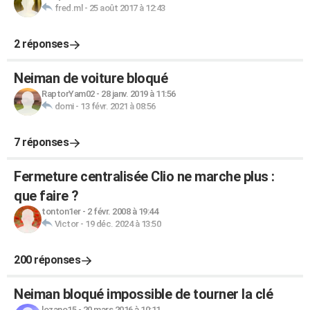
fred.ml
-
25 août 2017 à 12:43
2 réponses
Neiman de voiture bloqué
RaptorYam02
-
28 janv. 2019 à 11:56
domi
-
13 févr. 2021 à 08:56
7 réponses
Fermeture centralisée Clio ne marche plus :
que faire ?
tonton1er
-
2 févr. 2008 à 19:44
Victor
-
19 déc. 2024 à 13:50
200 réponses
Neiman bloqué impossible de tourner la clé
lozano15
-
20 mars 2016 à 10:11