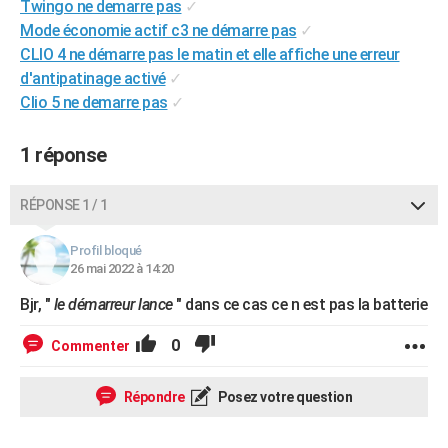
Twingo ne demarre pas
✓
City break
Voyage de noces
Climat
Destinations
Voyage nature
Forum
+
PHOTO
Mode économie actif c3 ne démarre pas
✓
CLIO 4 ne démarre pas le matin et elle affiche une erreur
GUIDES D'ACHAT
d'antipatinage activé
✓
Clio 5 ne demarre pas
✓
BONS PLANS
CARTE DE VOEUX
1 réponse
Carte Bonne année
Carte Pâques
Carte de Noël
Carte Saint-Valentin
Carte d'anniversaire
DICTIONNAIRE
RÉPONSE 1 / 1
Biographies
Expressions
Dictionnaire
Citations
Proverbes
PROGRAMME TV
Profil bloqué
COPAINS D'AVANT
26 mai 2022 à 14:20
Se connecter
Collèges
Universités
Service militaire
S'inscrire
Lycées
Primaires
Entreprises
Avis de recherche
Bjr, "
le démarreur lance
" dans ce cas ce n est pas la batterie
AVIS DE DÉCÈS
0
Commenter
FORUM
Lifestyle
Sport
Television
Cinema
Bricolage
Culture
Auto
Voyage
Répondre
Posez votre question