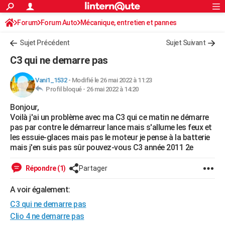
ACTUALITÉS
Forum
Forum Auto
Mécanique, entretien et pannes
Connexion
S'inscrire
Rechercher
Société
Education
Villes
Politique
Faits Divers
Monde
+
SPORT
Sujet Précédent
Sujet Suivant
Football
Cyclisme
Forum
Coupe du monde 2026
Tennis
Rugby
CULTURE
C3 qui ne demarre pas
TNT
Cinéma
Musique
Programme TV
Streaming
Sorties cinéma
+
FINANCE
Vani1_1532
-
Modifié le 26 mai 2022 à 11:23
Profil bloqué -
26 mai 2022 à 14:20
Impôts
Immobilier
Banque
Crédit
Retraite
Epargne
Risques naturels par ville
Assurance
AUTO
Bonjour,
Réserver un essai
Berlines
Forum auto
Essais
Citadines
SUV
+
HIGH-TECH
Voilà j'ai un problème avec ma C3 qui ce matin ne démarre
pas par contre le démarreur lance mais s'allume les feux et
Meilleur smartphone
Ordinateurs
Guide high-tech
Mobiles
Internet
Jeux vidéo
+
BRICOLAGE
les essuie-glaces mais pas le moteur je pense à la batterie
mais j'en suis pas sûr pouvez-vous C3 année 2011 2e
Aménagement intérieur
Cuisine
Jardinage
+
Forum
Extérieur
Salle de bains
Rangement
WEEK-END
Répondre (1)
Partager
Escapades
Expositions
Week-end nature
Guides de France
Patrimoine
Musées
+
LIFESTYLE
A voir également:
Bien-être
Mode
+
Art de vivre
Loisirs
Modes de vie
SANTE
C3 qui ne demarre pas
Guide de la santé
Médicaments
+
Alimentation
Maladies
Sommeil
Clio 4 ne demarre pas
VOYAGE