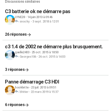
Discussions similaires
C3 batterie ok ne démarre pas
LYNE28
-
14 juin 2013 à 09:46
snocky.
-
3 sept. 2018 à 12:01
26 réponses
c3 1.4 de 2002 ne démarre plus brusquement.
gaelle2403
-
25 oct. 2015 à 18:50
Georges106
-
26 oct. 2015 à 14:03
3 réponses
Panne démarrage C3 HDI
booklette
-
23 juil. 2013 à 09:51
bhitier
-
22 mars 2019 à 15:37
6 réponses