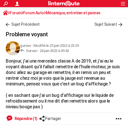
ACTUALITÉS
Forum
Forum Auto
Mécanique, entretien et pannes
Connexion
S'inscrire
Rechercher
Société
Education
Villes
Politique
Faits Divers
Monde
+
SPORT
Sujet Précédent
Sujet Suivant
Football
Cyclisme
Forum
Coupe du monde 2026
Tennis
Rugby
CULTURE
Probleme voyant
TNT
Cinéma
Musique
Programme TV
Streaming
Sorties cinéma
+
FINANCE
gurvan
-
Modifié le 23 juin 2022 à 23:29
Gurvan -
24 juin 2022 à 09:42
Impôts
Immobilier
Banque
Crédit
Retraite
Epargne
Risques naturels par ville
Assurance
AUTO
Bonjour, j’ai une mercedes classe A de 2019, et j’ai eu le
Réserver un essai
Berlines
Forum auto
Essais
Citadines
SUV
+
HIGH-TECH
voyant disant qu’il fallait remettre de l’huile moteur, je suis
donc allez au garage en remettre, il en remis un peu et
Meilleur smartphone
Ordinateurs
Guide high-tech
Mobiles
Internet
Jeux vidéo
+
BRICOLAGE
rentrer chez moi je vois que la jauge est revenue au
minimum, pensez vous que c’est un bug d’affichage ?
Aménagement intérieur
Cuisine
Jardinage
+
Forum
Extérieur
Salle de bains
Rangement
WEEK-END
( en sachant que j’ai un bug d’affichage sur le liquide de
Escapades
Expositions
Week-end nature
Guides de France
Patrimoine
Musées
+
LIFESTYLE
refroidissement ou il me dit d’en remettre alors que le
niveau bouge pas )
Bien-être
Mode
+
Art de vivre
Loisirs
Modes de vie
SANTE
Répondre (1)
Partager
Guide de la santé
Médicaments
+
Alimentation
Maladies
Sommeil
VOYAGE