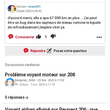
Gurvan
>
renard31
24 juin 2022 à 09:42
d’accord merci, elle a que 67 000 km en plus …. j’ai peut
être un bug dans les capteurs de niveau comme le liquide
de refroidissement j’espère c’est ça
1
Commenter
Répondre
Posez votre question
Discussions similaires
Problème voyant moteur sur 208
Benjamin_5060
-
20 févr. 2022 à 11:53
Orlane
-
7 nov. 2022 à 17:10
5 réponses
Voyant airbag allumé sur Peugeot 206 : que