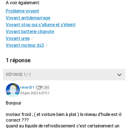
A voir également:
City break
Voyage de noces
Climat
Destinations
Voyage nature
Forum
+
PHOTO
Probleme voyant
Voyant antidemarrage
GUIDES D'ACHAT
Voyant stop qui s'allume et s'éteint
BONS PLANS
Voyant batterie clignote
Voyant urea
✓
CARTE DE VOEUX
Voyant moteur ds3
✓
Carte Bonne année
Carte Pâques
Carte de Noël
Carte Saint-Valentin
Carte d'anniversaire
DICTIONNAIRE
1 réponse
Biographies
Expressions
Dictionnaire
Citations
Proverbes
PROGRAMME TV
RÉPONSE 1 / 1
COPAINS D'AVANT
Se connecter
Collèges
Universités
Service militaire
S'inscrire
Lycées
Primaires
Entreprises
Avis de recherche
renard31
230
AVIS DE DÉCÈS
24 juin 2022 à 07:51
FORUM
Bonjour
Lifestyle
Sport
Television
Cinema
Bricolage
Culture
Auto
Voyage
moteur froid ; ( et voiture bien à plat ) le niveau d'huile est-il
correct ???
quand au liquide de refroidissement c'est certainement un