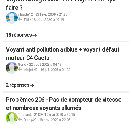
faire ?
claude12
-
23 févr. 2009 à 21:25
Titi
-
18 déc. 2020 à 19:19
18 réponses
Voyant anti pollution adblue + voyant défaut
moteur C4 Cactu
Gene
-
22 août 2023 à 04:15
Midjet40
-
16 juil. 2025 à 21:22
2 réponses
Problèmes 206 - Pas de compteur de vitesse
et nombreux voyants allumés
TristanL_2189
-
10 mai 2020 à 22:15
Fredy49
-
18 nov. 2020 à 22:26