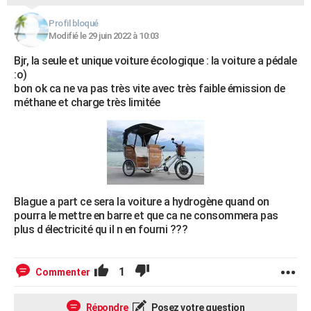
City break
Voyage de noces
Climat
Destinations
Voyage nature
Forum
+
PHOTO
Profil bloqué
Modifié le 29 juin 2022 à 10:03
GUIDES D'ACHAT
Bjr, la seule et unique voiture écologique : la voiture a pédale
BONS PLANS
:o)
bon ok ca ne va pas très vite avec très faible émission de
CARTE DE VOEUX
méthane et charge très limitée
Carte Bonne année
Carte Pâques
Carte de Noël
Carte Saint-Valentin
Carte d'anniversaire
DICTIONNAIRE
Biographies
Expressions
Dictionnaire
Citations
Proverbes
PROGRAMME TV
COPAINS D'AVANT
Blague a part ce sera la voiture a hydrogène quand on
Se connecter
Collèges
Universités
Service militaire
S'inscrire
Lycées
Primaires
Entreprises
Avis de recherche
AVIS DE DÉCÈS
pourra le mettre en barre et que ca ne consommera pas
plus d électricité qu il n en fourni ???
FORUM
Lifestyle
Sport
Television
Cinema
Bricolage
Culture
Auto
Voyage
1
Commenter
Répondre
Posez votre question