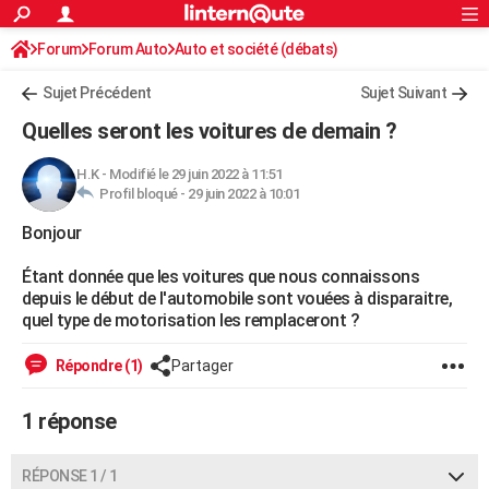
ACTUALITÉS
Forum
Forum Auto
Auto et société (débats)
Connexion
S'inscrire
Rechercher
Société
Education
Villes
Politique
Faits Divers
Monde
+
SPORT
Sujet Précédent
Sujet Suivant
Football
Cyclisme
Forum
Coupe du monde 2026
Tennis
Rugby
CULTURE
Quelles seront les voitures de demain ?
TNT
Cinéma
Musique
Programme TV
Streaming
Sorties cinéma
+
FINANCE
H.K
-
Modifié le 29 juin 2022 à 11:51
Profil bloqué -
29 juin 2022 à 10:01
Impôts
Immobilier
Banque
Crédit
Retraite
Epargne
Risques naturels par ville
Assurance
AUTO
Bonjour
Réserver un essai
Berlines
Forum auto
Essais
Citadines
SUV
+
HIGH-TECH
Étant donnée que les voitures que nous connaissons
Meilleur smartphone
Ordinateurs
Guide high-tech
Mobiles
Internet
Jeux vidéo
+
BRICOLAGE
depuis le début de l'automobile sont vouées à disparaitre,
quel type de motorisation les remplaceront ?
Aménagement intérieur
Cuisine
Jardinage
+
Forum
Extérieur
Salle de bains
Rangement
WEEK-END
Répondre (1)
Partager
Escapades
Expositions
Week-end nature
Guides de France
Patrimoine
Musées
+
LIFESTYLE
1 réponse
Bien-être
Mode
+
Art de vivre
Loisirs
Modes de vie
SANTE
Guide de la santé
Médicaments
+
Alimentation
Maladies
Sommeil
VOYAGE
RÉPONSE 1 / 1