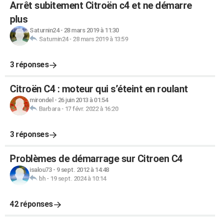
Arrêt subitement Citroën c4 et ne démarre
plus
Saturnin24
-
28 mars 2019 à 11:30
Saturnin24
-
28 mars 2019 à 13:59
3 réponses
Citroën C4 : moteur qui s’éteint en roulant
mirondel
-
26 juin 2013 à 01:54
Barbara
-
17 févr. 2022 à 16:20
3 réponses
Problèmes de démarrage sur Citroen C4
isalou73
-
9 sept. 2012 à 14:48
bh
-
19 sept. 2024 à 10:14
42 réponses