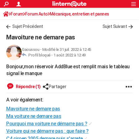
ACTUALITÉS
Forum
Forum Auto
Mécanique, entretien et pannes
Connexion
S'inscrire
Rechercher
Société
Education
Villes
Politique
Faits Divers
Monde
+
SPORT
Sujet Précédent
Sujet Suivant
Football
Cyclisme
Forum
Coupe du monde 2026
Tennis
Rugby
CULTURE
Mavoiture ne demare pas
TNT
Cinéma
Musique
Programme TV
Streaming
Sorties cinéma
+
FINANCE
Gaoussou
-
Modifié le 31 juil. 2022 à 12:45
Profil bloqué -
1 août 2022 à 12:49
Impôts
Immobilier
Banque
Crédit
Retraite
Epargne
Risques naturels par ville
Assurance
AUTO
Bonjour,mon réservoir AddBlue est remplit mais le tableau
Réserver un essai
Berlines
Forum auto
Essais
Citadines
SUV
+
HIGH-TECH
signal le manque
Meilleur smartphone
Ordinateurs
Guide high-tech
Mobiles
Internet
Jeux vidéo
+
BRICOLAGE
Répondre (1)
Partager
Aménagement intérieur
Cuisine
Jardinage
+
Forum
Extérieur
Salle de bains
Rangement
WEEK-END
A voir également:
Escapades
Expositions
Week-end nature
Guides de France
Patrimoine
Musées
+
Mavoiture ne demare pas
LIFESTYLE
Ma voiture ne demare pas
Bien-être
Mode
+
Art de vivre
Loisirs
Modes de vie
SANTE
Pourquoi ma voiture ne démarre pas ?
✓
Voiture qui ne démarre pas : que faire ?
Guide de la santé
Médicaments
+
Alimentation
Maladies
Sommeil
VOYAGE
C4 ciroen 2005 demare puis s'arrete
✓